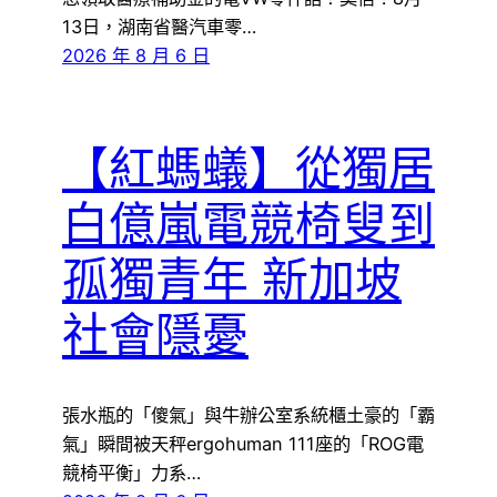
13日，湖南省醫汽車零…
2026 年 8 月 6 日
【紅螞蟻】從獨居
白億嵐電競椅叟到
孤獨青年 新加坡
社會隱憂
張水瓶的「傻氣」與牛辦公室系統櫃土豪的「霸
氣」瞬間被天秤ergohuman 111座的「ROG電
競椅平衡」力系…