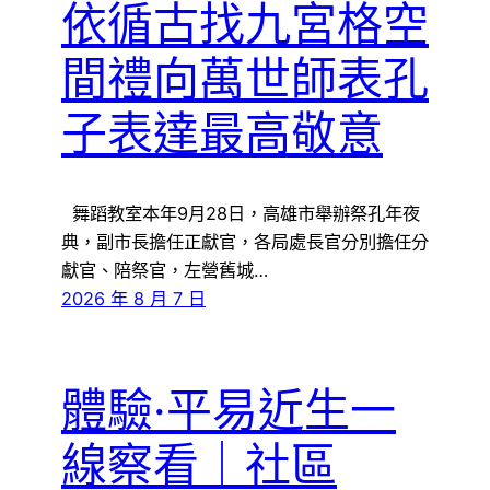
依循古找九宮格空
間禮向萬世師表孔
子表達最高敬意
舞蹈教室本年9月28日，高雄市舉辦祭孔年夜
典，副市長擔任正獻官，各局處長官分別擔任分
獻官、陪祭官，左營舊城…
2026 年 8 月 7 日
體驗·平易近生一
線察看｜社區