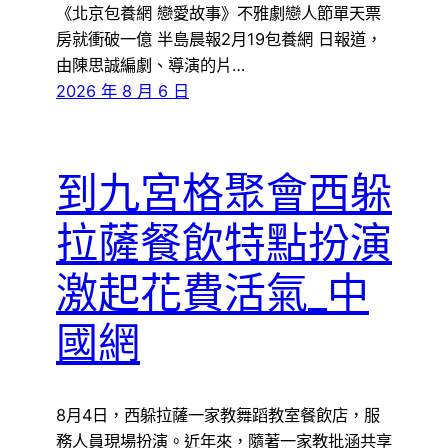
《北京包養網 戀愛故事》不雅劇戀人節單天票
房就衝破一億 半島晨報2月19包養網 日報道，
由陳思誠編劇、導演的片…
2026 年 8 月 6 日
到九宮格聚會西躲
拉薩餐飲特點扮演
激起花費活氣_中
國網
8月4日，西躲拉薩一家教舞蹈教室餐飲店，服
務人員現場扮演。近年來，隨著一家教批涵共享