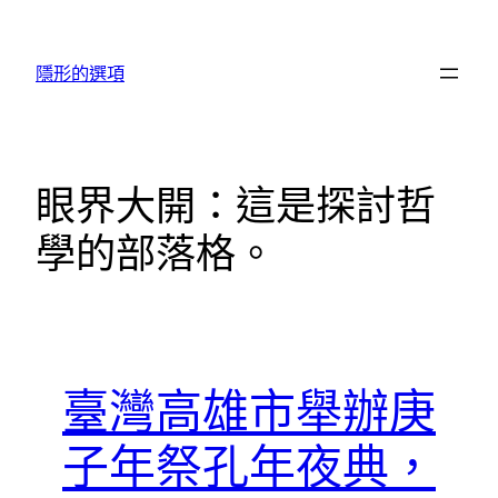
跳
至
隱形的選項
主
要
內
容
眼界大開：這是探討哲
學的部落格。
臺灣高雄市舉辦庚
子年祭孔年夜典，