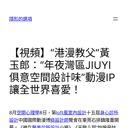
跳
至
隱形的選項
主
要
內
容
【視頻】“港漫教父”黃
玉郎：“年夜灣區JIUYI
俱意空間設計味”動漫IP
讓全世界喜愛！
8月
空間心理學
8日，第
loft風室內設計
十五屆
身心診所
設計
中國國際動漫博
綠設計師
覽會在東莞石排鎮隆重開
幕。《神兵
醫美診所設計
小將》《天龍八部“姑娘是姑