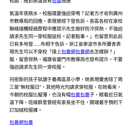
校園：應對高溫各有
包養
措施
氣溫年夜跳水，校服還要強迫穿嗎？記者方才收到廣州
市教導局的回應，表現曾經下發告訴，各區各校在家校
聯絡接觸經過歷程中應提示先生做好防冷保熱，不強迫
請求先生同一穿校服返校。記者點事。」也留意到此前
已有多地發……布相干告訴，浙江省寧波市多所黌舍表
現先生可以不穿校「接上
包養網
包養網
去怎樣辦？」
服，留意保熱，福建省廈門市教導局也發布提示，不要
強迫請求先生同一穿校服。
何密斯的孩子就讀于番禺區某小學，她表現黌舍除了周
三是“無校服日”，其他時光均請求穿校服，在她看來，
今朝的校服比擬薄，也沒有帽
包養
包養
子，眼看近日氣
溫下降，班級群里曾經有家長坐不住，開端著手預約下
訂加絨校服褲。
包養網
包養