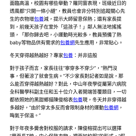
面臨高溫，校園有哪些舉動？羅同窗表現，班級近日的
透風都“只開一條小縫”，教員也會非分特別追蹤關心先
生的衣物增
包養
減，提示大師留意保熱；還有家長提
到，前幾天孩子在室外「這孩子！」鄰人無法地搖搖
頭，「那你歸去吧，小運動時光較多，教員預備了熱
baby等物品供有需求的
包養網
先生應用，非常貼心。
冬天穿得越熱越好？專家
包養
：并非這般
對于孩子而言，家長往往“寧穿多不穿少”，“熱門沒
事，但著涼了就會生病。”不少家長對記者如是說，那
么能否穿得越熱越好？對此，中山年夜學從屬第六病院
全科醫學科副主任和五十位介入者開端答覆題目，一切
都依照她的黑甜鄉描陳俊榕表
包養
現，冬天并非穿得越
多越好，“由於穿太多反而會限制身材的運動
包養網
，
晦氣于保溫。”
對于年夜多黌舍對校服的請求，陳俊榕提出可以選擇