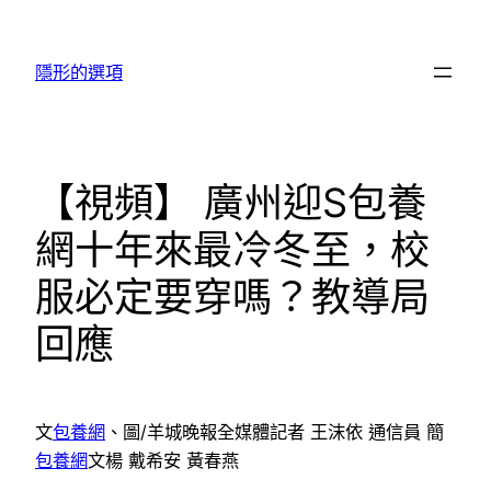
跳
至
隱形的選項
主
要
內
容
【視頻】 廣州迎S包養
網十年來最冷冬至，校
服必定要穿嗎？教導局
回應
文
包養網
、圖/羊城晚報全媒體記者 王沫依 通信員 簡
包養網
文楊 戴希安 黃春燕