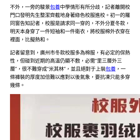
不外，一旁的駿景
包養
中學情形有所分歧，記者離開校
門口發明先生整潔齊截地身著綠色校服進校。初一的羅
同窗告知記者，校服是請求同一穿的，不外分夏冬款，
明天本身穿了一件短袖和一件衛衣，將校服棉外衣穿在
裡面，比擬熱和。
記者留意到，廣州市冬款校服多為棉服，有必定的保熱
性，但碰到近期的高溫仍顯不敷，必需“里三層外三
層”，很不難穿成“米其林”，並且絕對于上裝
包養
，一
條褲裝的厚度加倍難以應對以後氣象，要抗凍只能多穿
幾條。