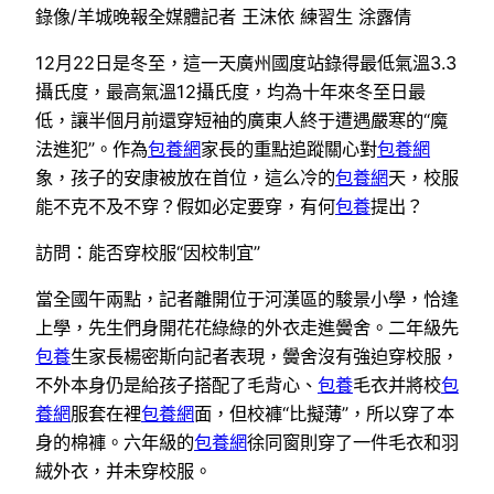
錄像/羊城晚報全媒體記者 王沫依 練習生 涂露倩
12月22日是冬至，這一天廣州國度站錄得最低氣溫3.3
攝氏度，最高氣溫12攝氏度，均為十年來冬至日最
低，讓半個月前還穿短袖的廣東人終于遭遇嚴寒的“魔
法進犯”。作為
包養網
家長的重點追蹤關心對
包養網
象，孩子的安康被放在首位，這么冷的
包養網
天，校服
能不克不及不穿？假如必定要穿，有何
包養
提出？
訪問：能否穿校服“因校制宜”
當全國午兩點，記者離開位于河漢區的駿景小學，恰逢
上學，先生們身開花花綠綠的外衣走進黌舍。二年級先
包養
生家長楊密斯向記者表現，黌舍沒有強迫穿校服，
不外本身仍是給孩子搭配了毛背心、
包養
毛衣并將校
包
養網
服套在裡
包養網
面，但校褲“比擬薄”，所以穿了本
身的棉褲。六年級的
包養網
徐同窗則穿了一件毛衣和羽
絨外衣，并未穿校服。