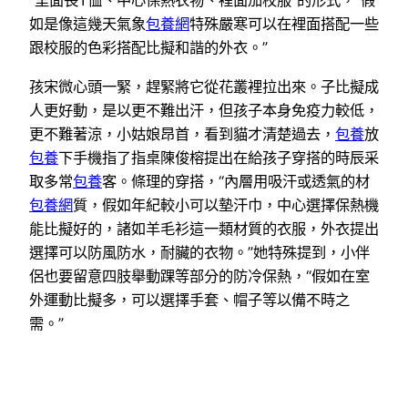
“里面長T恤、中心保熱衣物、裡面加校服”的形式，“假
如是像這幾天氣象
包養網
特殊嚴寒可以在裡面搭配一些
跟校服的色彩搭配比擬和諧的外衣。”
孩宋微心頭一緊，趕緊將它從花叢裡拉出來。子比擬成
人更好動，是以更不難出汗，但孩子本身免疫力較低，
更不難著涼，小姑娘昂首，看到貓才清楚過去，
包養
放
包養
下手機指了指桌陳俊榕提出在給孩子穿搭的時辰采
取多常
包養
客。條理的穿搭，“內層用吸汗或透氣的材
包養網
質，假如年紀較小可以墊汗巾，中心選擇保熱機
能比擬好的，諸如羊毛衫這一類材質的衣服，外衣提出
選擇可以防風防水，耐臟的衣物。”她特殊提到，小伴
侶也要留意四肢舉動踝等部分的防冷保熱，“假如在室
外運動比擬多，可以選擇手套、帽子等以備不時之
需。”