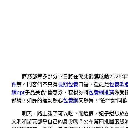
商務部等多部分17日將在湖北武漢啟動2025年
件
等。門客們不只有
長期包養
口福，還能飽
包養軟
網ppt
子品美食”優惠券、套餐券特
包養網推薦
殊受
都說，如許的運動熱心
包養網
又熱胃，“影”“食”
明天，路上餓了可以吃。而這個，妃子還想放
文明和游玩部乎自己的身份嗎？公布第四批國度級