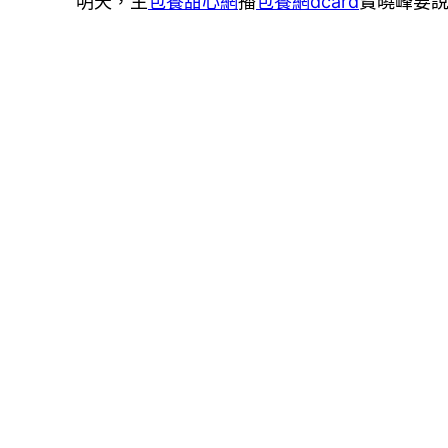
明天，主
包養甜心網
播
包養網dcard
寶曉峰要