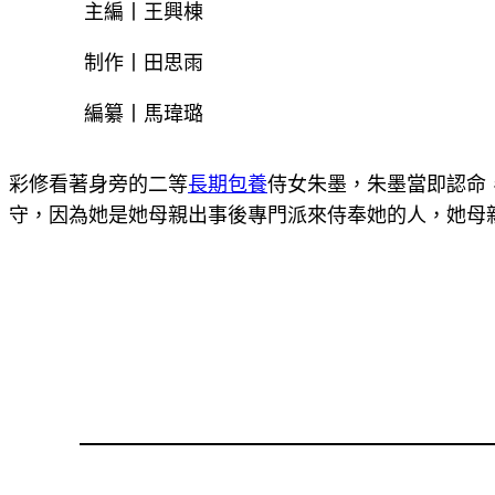
主編丨王興棟
制作丨田思雨
編纂丨馬瑋璐
彩修看著身旁的二等
長期包養
侍女朱墨，朱墨當即認命
守，因為她是她母親出事後專門派來侍奉她的人，她母