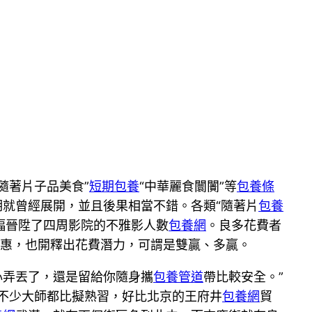
隨著片子品美食”
短期包養
“中華麗食闤闠”等
包養條
期就曾經展開，並且後果相當不錯。各類“隨著片
包養
幅晉陞了四周影院的不雅影人數
包養網
。良多花費者
實惠，也開釋出花費潛力，可謂是雙贏、多贏。
心弄丟了，還是留給你隨身攜
包養管道
帶比較安全。”
有不少大師都比擬熟習，好比北京的王府井
包養網
貿