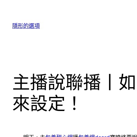
跳
至
主
隱形的選項
要
內
容
主播說聯播丨如
來設定！