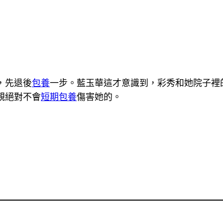
，先退後
包養
一步。藍玉華這才意識到，彩秀和她院子裡
親絕對不會
短期包養
傷害她的。