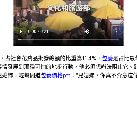
元，占社會花費品批發總額的比重為11.4%，
包養
是占比最
事情發展到那種可怕的地步行動，他必須想辦法阻止它。
兒媳婦，輕聲問道
包養價格ptt
：“兒媳婦，你真不介意這