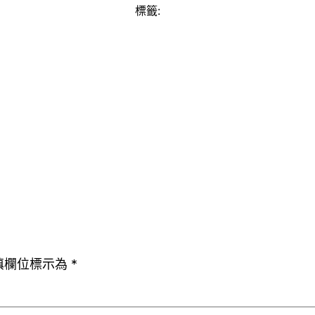
標籤:
填欄位標示為
*