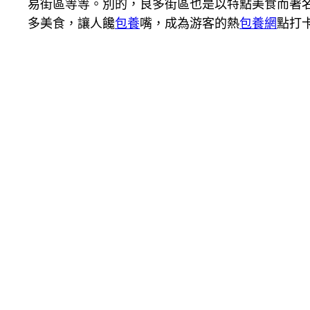
易街區等等。別的，良多街區也是以特點美食而著名
多美食，讓人饞
包養
嘴，成為游客的熱
包養網
點打