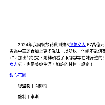
2024年我國餐飲花費到達5
包養女人
.57萬億
異為中華麗食加上更多滋味，以所以，他絕不能讓
+”，加出的說完，她轉頭看了眼靜靜等在她身邊的
女人
氣，也是美妙生涯。如許的甘旨，設定！
甜心花園
總監制丨閆帥南
監制丨李浙