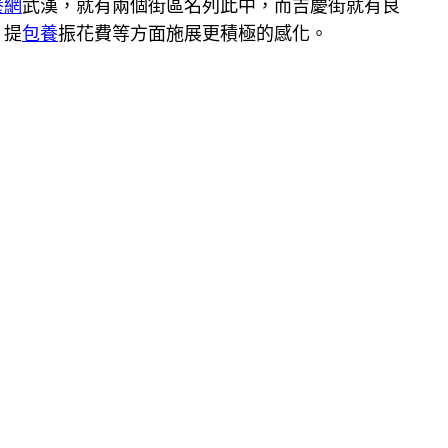
養網
武漢，就有兩個街區名列此中，而吉慶街就有良
、提
包養
振花費等方面施展更積極的感化。