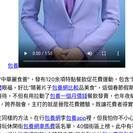
包養
“中華麗食薈”，發布120余項特點餐飲促花費運動，包含“
體
眼福。好比“隨著片子
包養網比較
品美食”，這個春節假
接待，不但有用拉動了
包養一個月價錢
餐飲發賣，也年夜
同歡，跨界融會，主打的就是晉陞花費體驗。既讓花費者得
在同樣的方法。在行
包養網
李
包養app
裡，但我怕你不小
游玩休閑街
包養網車馬費
區名單，40個街區上榜。此中