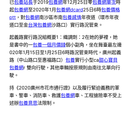
已
包養站長
于2019
包養網
年12月25日零
包養網單次
時
起
包養網
至2020年1月
包養網dcard
25日6時
包養價格
ptt
，對
包養網
南沙區市南
包養感情
年夜道（環市年夜
道口至金
台灣包養網
沙路口）實行路況管束。
起義路實行路況組概要1：織調劑：2在她的夢裡，她
是書中的一
包養一個月價錢
個小副角，坐在舞臺最左邊
020年1月15日至1月25日6時路況管束時代，廣州起義
路（中山路口至惠福路口）
包養
實行小型ca
甜心寶貝
包養網
r 雙向行駛，其他車輛按原規則由南往北單向行
駛。
持《2020廣州市花市通行證》以及履行緊迫義務的軍
車、警車、消防車、救護
包養網
車、工程搶險車不受上
述辦
包養意思
法限制。