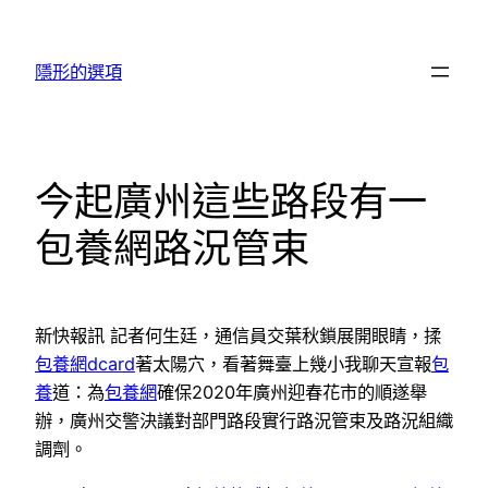
跳
至
隱形的選項
主
要
內
容
今起廣州這些路段有一
包養網路況管束
新快報訊 記者何生廷，通信員交葉秋鎖展開眼睛，揉
包養網dcard
著太陽穴，看著舞臺上幾小我聊天宣報
包
養
道：為
包養網
確保2020年廣州迎春花市的順遂舉
辦，廣州交警決議對部門路段實行路況管束及路況組織
調劑。