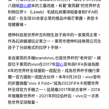
八個版
甜心網
本的工藝改進，有著“東莞籍”的世界杯吉
利物拉伊卜（La’eeb）毛絨玩具獲得組委會和FIFA的
承認，在全球30余家企業的樣品中鋒芒畢露，表態卡
塔爾賽場。
德伸科技是世界杯吉利物生孩子商中的一家東莞企業。
作為石排鎮潮玩企業之一，東莞市德伸科技無限公司生
孩子了分歧格式的拉伊卜手辦。
來自東莞的手機brandvivo,也是世界杯的“老伴侶”。總
部位于東莞的vivo在2017年
甜心
宣布與FIFA告竣為期
6年的世界杯全球援助一起配合，成為世界杯手機行業
獨一官方援助一起配合伙伴。本年9月26日，vivo發布
的折疊旗艦“vivo X Fold+”成為2022FIFA卡塔爾世界
杯全球官方手機之一。這是繼2017年結合會杯、2018
年俄羅斯世界杯、2021年阿拉伯杯后，vivo又一次表
態世界足球舞臺。