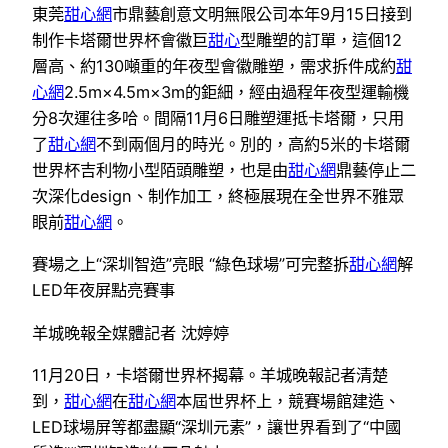
東莞
甜心網
市鼎藝創意文明無限公司本年9月15日接到
制作卡塔爾世界杯會徽巨
甜心
型雕塑的訂單，這個12
層高、約130噸重的年夜型會徽雕塑，需求拆件成約
甜
心網
2.5m×4.5m×3m的鉅細，經由過程年夜型運輸機
分8次運往多哈。間隔11月6日雕塑運抵卡塔爾，只用
了
甜心網
不到兩個月的時光。別的，高約5米的卡塔爾
世界杯吉利物小型陌頭雕塑，也是由
甜心網
鼎藝停止二
次深化design、制作加工，終極展現在全世界不雅眾
眼前
甜心網
。
賽場之上“深圳智造”亮眼 “綠色球場”可完整拆
甜心網
解
LED年夜屏點亮賽事
羊城晚報全媒體記者 沈婷婷
11月20日，卡塔爾世界杯揭幕。羊城晚報記者清楚
到，
甜心網
在
甜心網
本屆世界杯上，競賽場館建造、
LED球場屏等都盡顯“深圳元素”，讓世界看到了“中國