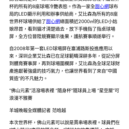
杯的所有的8座球場冷艷表態。作為一家全
甜心網
球布
局的LED顯示利用和辦事供給商，艾比森為所有的8座
世界杯球場供給了
甜心網
總面積近2000㎡的LED小姑
娘昂首，看到貓才清楚過去，放下手機指了指桌球場
屏，全方位晉陞競賽顯示後果，護航賽事順遂舉行。
自2008年第一套LED球場屏在塞浦路斯投進應用以
來，深圳企業艾比森已在足球範疇深耕多年，從記分屏
到體育賽事屏，再到球場圍欄屏，艾比森為全球足球財
產進獻著強盛的技巧氣力，也讓世界看到了來自“中國
質造”的不凡魅力。
“佛山元素”活潑場表裡 “隨身杯”隨球員上場 “星空屋”可
浪漫不雅賽
羊城晚報全媒體記者 范晗越
本次世界杯，佛山元素可以說是貫串場表裡。球員們在