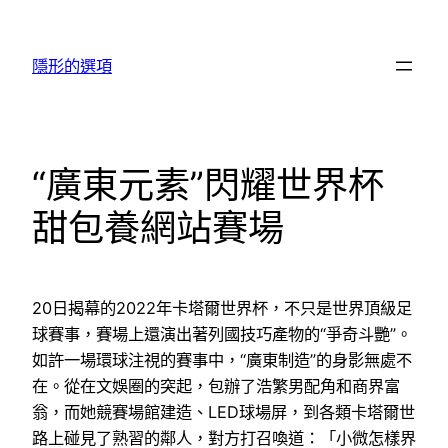
跳
至
隱形的選項
主
要
內
容
“廣東元素”閃耀世界杯
甜包養網站賽場
20日揭幕的2022年卡塔爾世界杯，不只是世界頂級足
球賽事，賽場上還演出著列國技巧產物的“爭奇斗艷”。
如許一場環球注視的賽事中，“廣東制造”的身影無處不
在。從在文娛圈的突起，包辦了浩繁男配角和商界富
翁，而她競賽場館建造、LED球場屏，到各類卡塔爾世
路上碰見了熟習的鄰人，對方打召喚道：「小微怎樣界