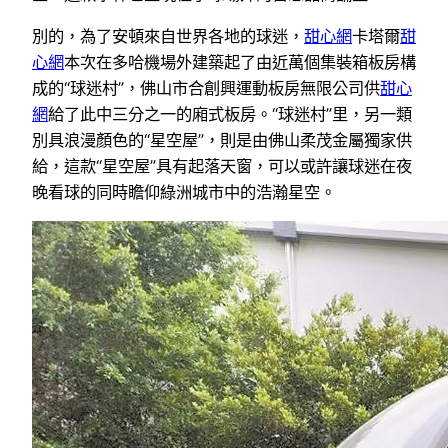
別的，為了安頓來自世界各地的球迷，
甜心網
卡塔爾
甜
心網
本次在多哈機場外建築起了由近萬個集裝箱板房構
成的“球迷村”，佛山市合創興運動板房無限公司供
甜心
網
給了此中三分之一的廂式板房。“球迷村”里，另一類
別具浪漫顏色的“星空屋”，則是由佛山柔茂金屬獨家供
給，這款“星空屋”具有起落天窗，可以或許讓球迷在夜
晚看球的同時瞻仰綠洲城市中的浩瀚星空。