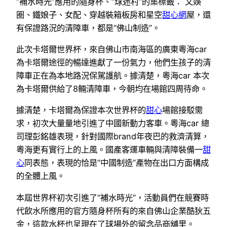
“補水時光”應用的隨身杯、“球迷村”的集標籤： 文娛
圈、鐵娘子、女配、穿越裝箱板房和星空
甜心網
屋，還
有保證路況的清障車，都是“佛山制造”。
此次卡塔爾世界杯，來自佛山市南海區的廣東粵海car
為卡塔爾途徑的暢達進獻了一份氣力，他們生孩子的清
障車正在為本地路況保駕護航。據清楚，粵海car 本次
為卡塔爾供給了8輛清障車，今朝均在場館四周待命。
據清楚，卡塔爾為保證本次世界杯的
甜心
場館接駁需
求，初次大量量地引進了中國新動力客車。粵海car 總
司理彭銘雄表現，針對國際brand年夜巴的救濟清算，
粵海更有實行上的上風。國產客運車輛與清障裝備一
甜
心
同表態，表現的恰是“中國制造”產物在出口方面構成
的全體上風。
本屆世界杯初次引進了“補水時光”，活動員們在競賽時
代飲水所應用的官方隨身杯所有的來自佛山企業酷狄五
金，這款水杯也呈現在了球場外的留念品商舖里。