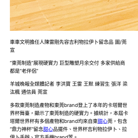
車車文明擔任人陳雷剛先容吉利物拉伊卜留念品 圖/莞
宣
“東莞制造”展現硬實力 巨型雕塑月余交付 多家供給商
都是“老伴侶”
羊城晚報全媒體記者 李洪寶 王雷 王默 練習生 張洋 梁
汯楓 通信員 莞宣
多款東莞制造產物和東莞brand登上了本年的卡塔爾世
界杯舞臺，顯示了東莞制造的硬實力。據統計，本屆卡
塔爾世界杯有多個產物和brand均來自東
甜心
莞，包含
“鼎力神杯”留念
甜心
品擺件、世界杯吉利物拉伊卜、拉
伊卜手辦、官方手機brand等。