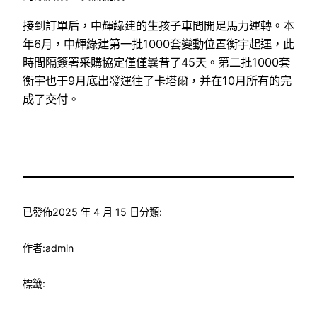
接到訂單后，中輝綠建的生孩子車間開足馬力運轉。本
年6月，中輝綠建第一批1000套變動位置衡宇起運，此
時間隔簽署采購協定僅僅曩昔了45天。第二批1000套
衡宇也于9月底出發運往了卡塔爾，并在10月所有的完
成了交付。
已發佈
2025 年 4 月 15 日
分類:
作者:
admin
標籤: