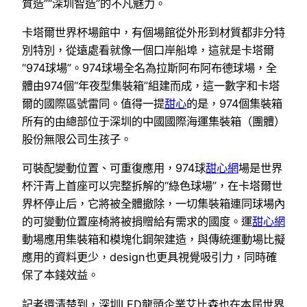
質造”“深圳智造”的不凡魅力。
卡塔爾世界杯場館中，有個場館從外形到材質都非分特
別特別，從遠處看就像一個口岸船埠，這就是卡塔爾
“974球場”。974球場全名為拉斯阿布阿布德球場，全
體由974個“年夜型集裝箱”組建而成，這一數字和卡塔
爾的國際區號雷同。值得一提
甜心
的是，974個集裝箱
所有的由總部位于深圳的中國國際海運集裝箱（團體）
股份無限公司生孩子。
可裝配變動位置、可重復應用，974球
甜心網
場是世界
杯汗青上首座可以完整拆解的“綠色球場”，在卡塔爾世
界杯停止后，它將被全體撤除，一切集裝箱連同球場內
的可變動位置座椅將被捐贈給有需求的國度。運
甜心網
動場應用集裝箱和模塊化鋼架建造，與傳統運動場比擬
應用的資料更少，design也更具視覺吸引力，同時確
保了本錢效益。
記者還清楚到，深圳LED龍頭企業艾比森也在本屆世界