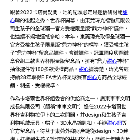
跟著2022卡塔爾疑問，她的配頭必定是迷信研討範
甜
心
疇的後起之秀。世界杯開幕，由東莞瑋光禮物無限公
司生孩子的全球獨一官方受權限量版“鼎力神杯”擺件，
也連續不竭地運抵多哈。本年，東莞瑋光取得全球獨一
官方受權生孩子限量版“鼎力神杯”的標準，獲受權生孩
子“鼎力神杯”留念品擺件、會徽擺件、冠軍國度輿圖徽
章套組三款世界杯限量版留念品，擁有“鼎力
甜心
神杯”
抽像擺件等180多款受權商品。
甜心
據清楚，瑋光曾經
持續28年取得FIFA世界杯足球賽官
甜心
方商品全球經
銷、制造、受權標準。
作為卡塔爾世界杯組委會的供給商之一，廣東車車文明
成長無限公司（簡稱“車車文明”）擔任2022卡塔爾世
界杯吉利物拉伊卜的二次開闢，并design和生孩子吉
利物毛絨玩具、帽子、3D水晶鑰匙扣、手辦
甜心網
等
官方留念品。得益于東莞外鄉財產鏈從design、3D建
模、打樣到生孩子等環節的共同努力，歷經七年時光及