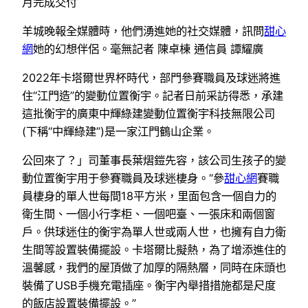
月完成交付
羊城晚報全媒體時，他們湧進她的社交媒體，訊問
甜心
網
她的幻想伴侶。毫無記者 陳卓棟 通信員 譚耀廣
2022年卡塔爾世界杯時代，部門參賽職員及球迷將進
住“江門造”的變動位置衡宇。記者日前采訪得悉，承建
這批衡宇的廣東中輝綠建變動位置衡宇科技無限公司
(下稱“中輝綠建”)是一家江門鶴山企業。
公回來了？」司董事長葉熠鎧先容，該公司生孩子的變
動位置衡宇用于參賽職員及球迷棲身。“參
甜心網
賽職
員棲身的單人世每間18平方米，里面包含一個自力的
衛生間、一個小行李柜、一個吧臺、一張床和兩個窗
戶。供球迷住的衡宇為單人世或兩人世，也擁有自力衛
生間等設置裝備擺設。卡塔爾比擬熱，為了增添進住的
溫馨感，我們的屋頂做了加厚的隔熱層，同時在床頭也
裝備了USB手機充電插座。衡宇內舉措措施都是尺度
的飯店設置裝備擺設。”