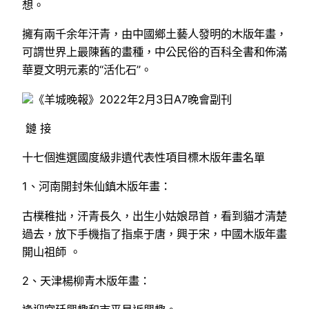
想。
擁有兩千余年汗青，由中國鄉土藝人發明的木版年畫，
可謂世界上最陳舊的畫種，中公民俗的百科全書和佈滿
華夏文明元素的“活化石”。
《羊城晚報》2022年2月3日A7晚會副刊
鏈 接
十七個進選國度級非遺代表性項目標木版年畫名單
1、河南開封朱仙鎮木版年畫：
古樸稚拙，汗青長久，出生小姑娘昂首，看到貓才清楚
過去，放下手機指了指桌于唐，興于宋，中國木版年畫
開山祖師 。
2、天津楊柳青木版年畫：