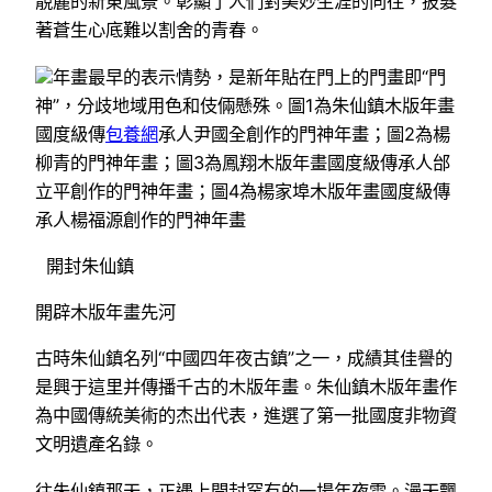
靚麗的新東風景。彰顯了人們對美妙生涯的向往，披髮
著蒼生心底難以割舍的青春。
年畫最早的表示情勢，是新年貼在門上的門畫即“門
神”，分歧地域用色和伎倆懸殊。圖1為朱仙鎮木版年畫
國度級傳
包養網
承人尹國全創作的門神年畫；圖2為楊
柳青的門神年畫；圖3為鳳翔木版年畫國度級傳承人邰
立平創作的門神年畫；圖4為楊家埠木版年畫國度級傳
承人楊福源創作的門神年畫
開封朱仙鎮
開辟木版年畫先河
古時朱仙鎮名列“中國四年夜古鎮”之一，成績其佳譽的
是興于這里并傳播千古的木版年畫。朱仙鎮木版年畫作
為中國傳統美術的杰出代表，進選了第一批國度非物資
文明遺產名錄。
往朱仙鎮那天，正遇上開封罕有的一場年夜雪。漫天飄