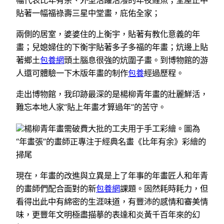
貼著一幅福祿壽三星中堂畫，庇佑全家；
兩側的居室，婆婆住的上衡宇，貼著有教化意義的年
畫；兒媳婦住的下衡宇貼著多子多福的年畫；炕邊上貼
著鄉土
包養網
頭土腦息很強的炕圍子畫。到博物館的游
人還可體驗一下木版年畫的制作
包養
經過歷程。
走出博物館，我印跡最深的是楊柳青年畫的壯麗鮮活，
難忘本地人家“貼上年畫才算過年”的苦守。
楊柳青年畫需破費大批的工夫用于手工彩繪。圖為
“年畫張”的畫師正專注于經典名畫《比年有余》彩繪的
掃尾
現在，年畫的改進與立異是上了年事的年畫匠人和年青
的畫師們配合面對的新
包養網
課題。固然耗時耗力，但
看得出此中有綿密的生涯味道，有豐沛的感情和審美情
味，更豐年文明極盡描摹的表達和炎黃千百年來的幻