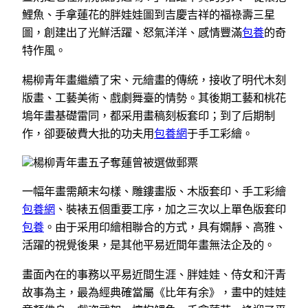
鯉魚、手拿蓮花的胖娃娃圖到吉慶吉祥的福祿壽三星
圖，創建出了光鮮活躍、怒氣洋洋、感情豐滿
包養
的奇
特作風。
楊柳青年畫繼續了宋、元繪畫的傳統，接收了明代木刻
版畫、工藝美術、戲劇舞臺的情勢。其後期工藝和桃花
塢年畫基礎雷同，都采用畫稿刻板套印；到了后期制
作，卻要破費大批的功夫用
包養網
于手工彩繪。
楊柳青年畫五子奪蓮曾被選做郵票
一幅年畫需顛末勾樣、雕鏤畫版、木版套印、手工彩繪
包養網
、裝裱五個重要工序，加之三次以上單色版套印
包養
。由于采用印繪相聯合的方式，具有嫻靜、高雅、
活躍的視覺後果，是其他平易近間年畫無法企及的。
畫面內在的事務以平易近間生涯、胖娃娃、侍女和汗青
故事為主，最為經典確當屬《比年有余》，畫中的娃娃