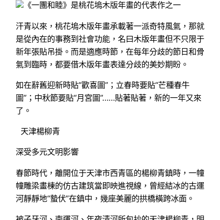
《一團和睦》是桃花塢木版年畫的代表作之一
汗青以來，桃花塢木版年畫承載著一派奇特風氣，那就
是從內在的事務到社會功能，名曰木版年畫但不只限于
新年張貼吊掛。而是適應時節，在每年分歧的節日和骨
氣到臨時，都要借木版年畫表達分歧的美妙期盼。
如在辭舊迎新時貼“歡喜圖”；立春時要貼“芒種春牛
圖”；中秋節要貼“月宮圖”……貼著貼著，新的一年又來
了。
天津楊柳青
深受多元文明影響
春節時代，離開位于天津市西青區的楊柳青鎮時，一幢
幢雕梁畫棟的仿古建筑當即映進視線，曾經結冰的古運
河靜靜地“蟄伏”在鎮中，幾座美麗的拱橋橫跨冰面。
被子牙河、南運河、年夜清河所包抄的天津楊柳青，明