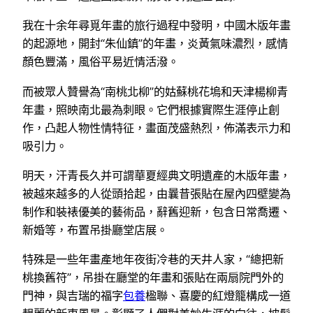
我在十余年尋覓年畫的旅行過程中發明，中國木版年畫
的起源地，開封“朱仙鎮”的年畫，炎黃氣味濃烈，感情
顏色豐滿，風俗平易近情活潑。
而被眾人贊譽為“南桃北柳”的姑蘇桃花塢和天津楊柳青
年畫，照映南北最為刺眼。它們根據實際生涯停止創
作，凸起人物性情特征，畫面茂盛熱烈，佈滿表示力和
吸引力。
明天，汗青長久并可謂華夏經典文明遺產的木版年畫，
被越來越多的人從頭拾起，由曩昔張貼在屋內四壁變為
制作和裝裱優美的藝術品，辭舊迎新，包含日常喬遷、
新婚等，布置吊掛廳堂店展。
特殊是一些年畫產地年夜街冷巷的天井人家，“總把新
桃換舊符”，吊掛在廳堂的年畫和張貼在兩扇院門外的
門神，與吉瑞的福字
包養
楹聯、喜慶的紅燈籠構成一道