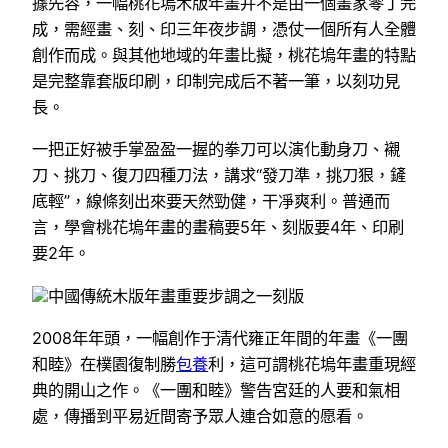
據先容，一幅桃花塢木版年畫并不是由一個畫家零丁完
成，需經畫、刻、印三年夜步調，憑仗一個所有人全體
創作而成。與其他地域的年畫比擬，桃花塢年畫的特點
是完整靠套版印刷，印制完成后不著一筆，以刻功見
長。
一把正好被手掌盈盈一握的拳刀可以演化動身刀、襯
刀、挑刀、復刀四種刀法，講求“發刀準，挑刀狠，鏟
底輕”，線條刻出來要天然勁健，干凈爽利。普通而
言，學會桃花塢年畫的畫稿要5年、刻版要4年、印刷
要2年。
中國傳統木版年畫重要步調之一刻版
2008年年頭，一幅創作于清代雍正年間的年畫《一團
和睦》在樸園復制勝
包養
利，這可謂桃花塢年畫重現經
典的開山之作。《一團和睦》警告宮廷的人要和氣相
處，傳播到平易近間寄予眾人連合如意的愿看。