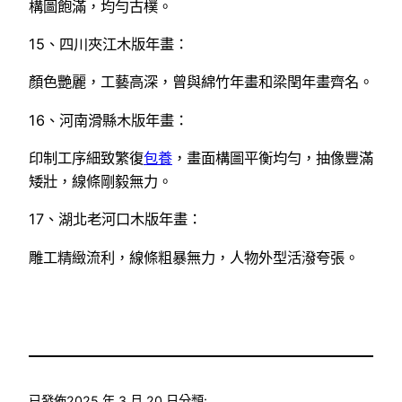
構圖飽滿，均勻古樸。
15、四川夾江木版年畫：
顏色艷麗，工藝高深，曾與綿竹年畫和梁閏年畫齊名。
16、河南滑縣木版年畫：
印制工序細致繁復
包養
，畫面構圖平衡均勻，抽像豐滿
矮壯，線條剛毅無力。
17、湖北老河口木版年畫：
雕工精緻流利，線條粗暴無力，人物外型活潑夸張。
已發佈
2025 年 3 月 20 日
分類: