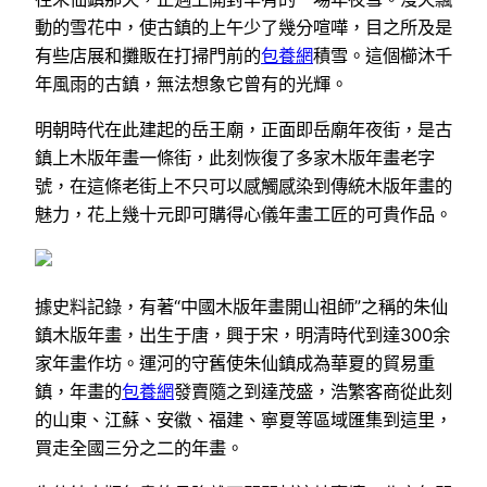
動的雪花中，使古鎮的上午少了幾分喧嘩，目之所及是
有些店展和攤販在打掃門前的
包養網
積雪。這個櫛沐千
年風雨的古鎮，無法想象它曾有的光輝。
明朝時代在此建起的岳王廟，正面即岳廟年夜街，是古
鎮上木版年畫一條街，此刻恢復了多家木版年畫老字
號，在這條老街上不只可以感觸感染到傳統木版年畫的
魅力，花上幾十元即可購得心儀年畫工匠的可貴作品。
據史料記錄，有著“中國木版年畫開山祖師”之稱的朱仙
鎮木版年畫，出生于唐，興于宋，明清時代到達300余
家年畫作坊。運河的守舊使朱仙鎮成為華夏的貿易重
鎮，年畫的
包養網
發賣隨之到達茂盛，浩繁客商從此刻
的山東、江蘇、安徽、福建、寧夏等區域匯集到這里，
買走全國三分之二的年畫。