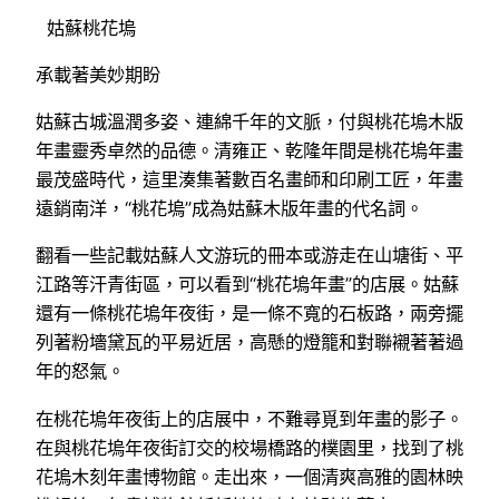
姑蘇桃花塢
承載著美妙期盼
姑蘇古城溫潤多姿、連綿千年的文脈，付與桃花塢木版
年畫靈秀卓然的品德。清雍正、乾隆年間是桃花塢年畫
最茂盛時代，這里湊集著數百名畫師和印刷工匠，年畫
遠銷南洋，“桃花塢”成為姑蘇木版年畫的代名詞。
翻看一些記載姑蘇人文游玩的冊本或游走在山塘街、平
江路等汗青街區，可以看到“桃花塢年畫”的店展。姑蘇
還有一條桃花塢年夜街，是一條不寬的石板路，兩旁擺
列著粉墻黛瓦的平易近居，高懸的燈籠和對聯襯著著過
年的怒氣。
在桃花塢年夜街上的店展中，不難尋覓到年畫的影子。
在與桃花塢年夜街訂交的校場橋路的樸園里，找到了桃
花塢木刻年畫博物館。走出來，一個清爽高雅的園林映