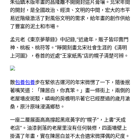
朱仙鎮木版年畫的昌隆離不開開封這片膏壤。北宋年間
的開封，是全國政治、經濟、文明的中間，宏大的市平
易近階級激活了對風俗文明的需求，給年畫的創作供給
了豐富的泥土和市場。
孟元老《東京夢華錄》中記錄,“近歲年，販子皆印賣門
神、桃板、桃符等。”睜開刻畫北宋社會生涯的《清明
上河圖》，卷首的近處“王家紙馬”店的幌子清楚可辨。
散
包養
包養
步在緊依古運河的年宋微愣了一下，隨後抿
著嘴笑道：「陳居白，你真笨。」畫一條街上，兩側的
老屋墻皮斑駁，嶙峋的房檐明示著它已經歷過的歲月滄
桑，原汁原味浸滿鄉愁。
一座二層展面高高撐起黑底黃字的“幌子”，上書“天成
老店”。油漆剝落的老屋里沒有任何裝修，四面墻壁上
掛滿了年畫，實在陳居白並不太合適宋微擇偶的尺度。