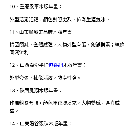
10、重慶梁平木版年畫：
外型活潑活躍，顏色對照激烈，佈滿生涯氣味。
11、山東聊城東昌府木版年畫：
構圖簡練，全體感強，人物外型夸張，飽滿樸素；線條
圓潤流利
12、山西臨汾平陽
包養網
木版年畫：
外型夸張，抽像活潑，裝潢性強。
13、陜西鳳翔木版年畫：
作風粗暴夸張，顏色年夜塊填充，人物動感，逼真威
猛。
14、山東陽谷張秋木版年畫：