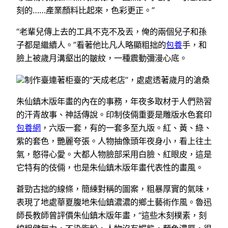
刻的……產業顏料比起來，色彩更正。”
“老輩兒傳上去的工具不克不及丟，俺的兩個兒子和孫
子都是繼續人。”看著他比凡人略顯粗拙的
包養
手，和
臉上被歲月溝壑出的皺紋，一種震動彌漫心底。
制作臺連著柜臺的“天成老店”，處處透著歲月的滄桑
朱仙鎮木版年畫的內在的事務，年夜多取材于人們熟習
的汗青故事、神話傳說。印制伎倆重要是雕版水色套印
包養網
，六版一套，有的一套多至九版。紅、黃、綠、
紫的套色，艷麗夸張。人物抽像頭年夜身小，看上往土
氣，憨得心愛。大都人物臉部采用白臉、紅眼皮，這是
它特有的伎倆，也是朱仙鎮木版年畫代表性的畫風。
蒼勁古拙的線條，簡練對稱的圖案，粗暴厚實的氣味，
表現了地處華夏腹地朱仙鎮濃濃的鄉土藝術作風。魯迅
師長教師曾評價朱仙鎮木版年畫，“這些木刻樸素，刻