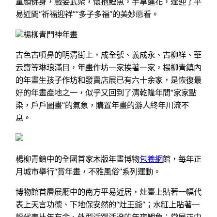
童顏佛身，戲姿武架，懷抱鯉魚，手拿蓮花，逢迎了平
易近間“祈福迎祥”“多子多福”的美妙愿看。
楊柳青門神年畫
古色古噴鼻的明清街上，成全號、義成永、古柳祥、華
云齋等琳琅滿目，年畫作坊一家挨著一家，楊柳青鎮內
的年畫生孩子作坊和發賣店展已有六十余家，是恢復最
好的年畫產地之一，似乎又回到了清乾隆年間“家家點
染，戶戶圖畫”的氣象，購置年畫的游人終年川流不
息。
楊柳青鎮中的全國首家木版年畫博物
包養網
館，每年正
月城市舉行“賞年畫，不雅風俗”系列運動。
博物館首層展廳中的南方平易近居，灶臺上貼著一幅代
表上天言功德、下地保安然的“灶王爺”；水缸上貼著一
幅代表比年有余、外型活躍活潑的年夜鯉魚；堂屋正中