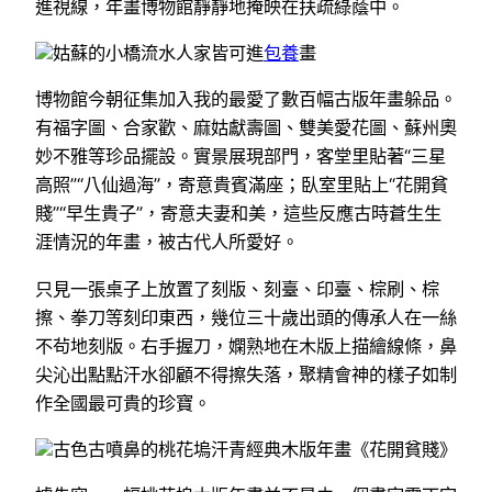
進視線，年畫博物館靜靜地掩映在扶疏綠蔭中。
姑蘇的小橋流水人家皆可進
包養
畫
博物館今朝征集加入我的最愛了數百幅古版年畫躲品。
有福字圖、合家歡、麻姑獻壽圖、雙美愛花圖、蘇州奧
妙不雅等珍品擺設。實景展現部門，客堂里貼著“三星
高照”“八仙過海”，寄意貴賓滿座；臥室里貼上“花開貧
賤”“早生貴子”，寄意夫妻和美，這些反應古時蒼生生
涯情況的年畫，被古代人所愛好。
只見一張桌子上放置了刻版、刻臺、印臺、棕刷、棕
擦、拳刀等刻印東西，幾位三十歲出頭的傳承人在一絲
不茍地刻版。右手握刀，嫻熟地在木版上描繪線條，鼻
尖沁出點點汗水卻顧不得擦失落，聚精會神的樣子如制
作全國最可貴的珍寶。
古色古噴鼻的桃花塢汗青經典木版年畫《花開貧賤》