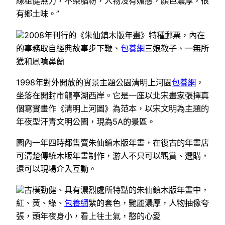
線粗健無力，不染脂粉，人物沒有媚態，顏色濃厚，很
有鄉土味。”
2008年刊行的《朱仙鎮木版年畫》特種郵票，內在
的事務取自經典故事步下鞭、
包養網
三娘教子、一無所
獲和鳳噴鼻蘭
1998年對外開放的實景主題公園清明上河園
包養網
，
坐落在開封市龍亭湖西岸。它是一座以北宋畫家張擇真
個寫實畫作《清明上河圖》為范本，以宋文明為主題的
年夜型汗青文明公園，現為5A的景區。
園內一年四時都售賣朱仙鎮木版年畫，在復古的年畫店
可清楚傳統木版年畫制作，游人不只可以觀賞、選購，
還可以現場介入互動。
古樸勁健、具有濃烈處所特點的朱仙鎮木版年畫中，
紅、黃、綠、
包養網
紫的套色，艷麗濃厚，人物抽像夸
張，頭年夜身小，看上往土氣，憨的心愛