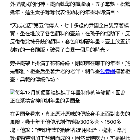
外型威武的門神、鐵面虬髯的鐘馗頭、五子奪魁、松鶴
延年、蓮生貴子等等代表性題材的年畫琳瑯滿目。
“天成老店”第五代傳人、七十多歲的尹國全白叟穿著樸
實，坐在堆放了各色顏料的臺前，在孫子的協助下，反
反復復涂抹分歧的顏料，套色印制著年畫。臺上放置新
刻好的一套雕版，破費了白叟一個月的時光。
旁邊鐵架上掛滿了花花綠綠，剛印完在晾干的年畫，煞
是都雅。柜臺后坐著尹老的老伴，制作臺
包養網
連著柜
臺，典範的傳統作坊。
每年12月初便開端進進了年畫制作的岑嶺期。圖為
正在聚精會神印制年畫的尹國全
在尹國全看來，真正原汁原味的傳統身手正面對喪失的
風險。幾十年里他傳承創作雕版300多套、1500多
塊。他說：“俺印年畫的顏料都是用松煙、槐米、章丹
等植物特別加工熬制而成的，固然費時吃力，可是跟此