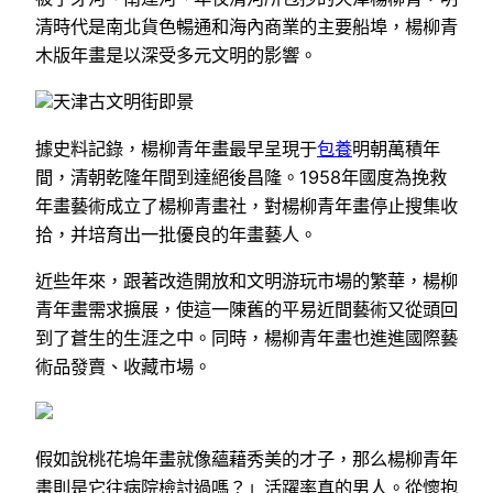
清時代是南北貨色暢通和海內商業的主要船埠，楊柳青
木版年畫是以深受多元文明的影響。
天津古文明街即景
據史料記錄，楊柳青年畫最早呈現于
包養
明朝萬積年
間，清朝乾隆年間到達絕後昌隆。1958年國度為挽救
年畫藝術成立了楊柳青畫社，對楊柳青年畫停止搜集收
拾，并培育出一批優良的年畫藝人。
近些年來，跟著改造開放和文明游玩市場的繁華，楊柳
青年畫需求擴展，使這一陳舊的平易近間藝術又從頭回
到了蒼生的生涯之中。同時，楊柳青年畫也進進國際藝
術品發賣、收藏市場。
假如說桃花塢年畫就像蘊藉秀美的才子，那么楊柳青年
畫則是它往病院檢討過嗎？」活躍率真的男人。從懷抱