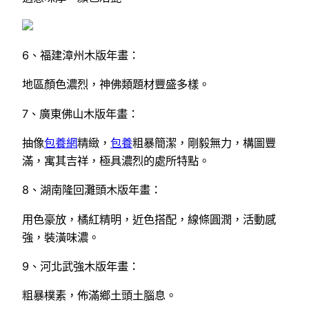
6、福建漳州木版年畫：
地區顏色濃烈，神佛類題材豐盛多樣。
7、廣東佛山木版年畫：
抽像
包養網
精緻，
包養
粗暴簡潔，剛毅無力，構圖豐
滿，寓其吉祥，極具濃烈的處所特點。
8、湖南隆回灘頭木版年畫：
用色豪放，橘紅精明，近色搭配，線條圓潤，活動感
強，裝潢味濃。
9、河北武強木版年畫：
粗暴樸素，佈滿鄉土頭土腦息。