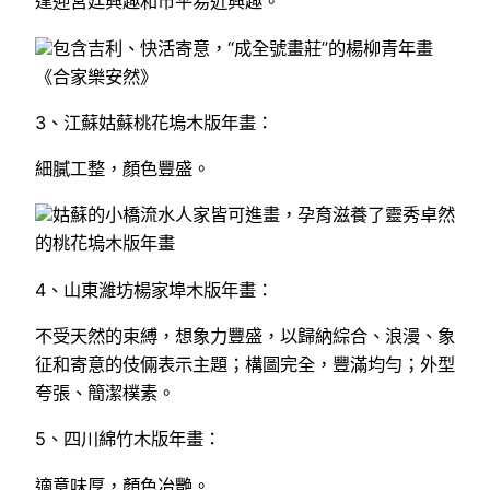
逢迎宮廷興趣和市平易近興趣。
包含吉利、快活寄意，“成全號畫莊”的楊柳青年畫
《合家樂安然》
3、江蘇姑蘇桃花塢木版年畫：
細膩工整，顏色豐盛。
姑蘇的小橋流水人家皆可進畫，孕育滋養了靈秀卓然
的桃花塢木版年畫
4、山東濰坊楊家埠木版年畫：
不受天然的束縛，想象力豐盛，以歸納綜合、浪漫、象
征和寄意的伎倆表示主題；構圖完全，豐滿均勻；外型
夸張、簡潔樸素。
5、四川綿竹木版年畫：
適意味厚，顏色冶艷。