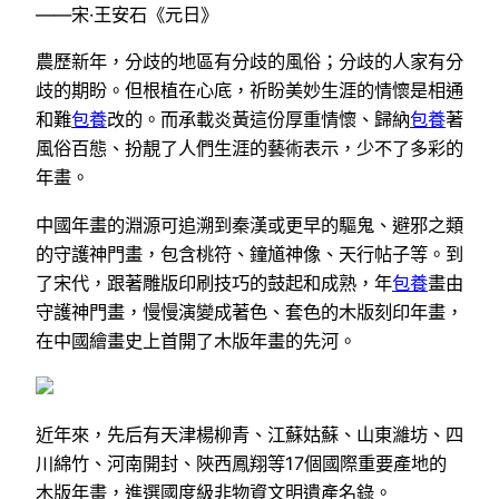
——宋·王安石《元日》
農歷新年，分歧的地區有分歧的風俗；分歧的人家有分
歧的期盼。但根植在心底，祈盼美妙生涯的情懷是相通
和難
包養
改的。而承載炎黃這份厚重情懷、歸納
包養
著
風俗百態、扮靚了人們生涯的藝術表示，少不了多彩的
年畫。
中國年畫的淵源可追溯到秦漢或更早的驅鬼、避邪之類
的守護神門畫，包含桃符、鐘馗神像、天行帖子等。到
了宋代，跟著雕版印刷技巧的鼓起和成熟，年
包養
畫由
守護神門畫，慢慢演變成著色、套色的木版刻印年畫，
在中國繪畫史上首開了木版年畫的先河。
近年來，先后有天津楊柳青、江蘇姑蘇、山東濰坊、四
川綿竹、河南開封、陜西鳳翔等17個國際重要產地的
木版年畫，進選國度級非物資文明遺產名錄。