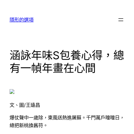
跳
至
隱形的選項
主
要
內
容
涵詠年味S包養心得，總
有一幀年畫在心間
文、圖/王遠昌
爆仗聲中一歲除，東風送熱進屠蘇。千門萬戶曈曈日，
總把新桃換舊符。