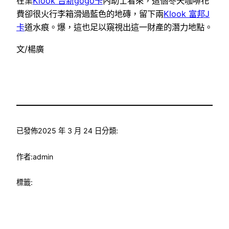
在業
Klook 台新gogo卡
內助士看來，這個冬天咖啡花
費卻很火行李箱滑過藍色的地磚，留下兩
Klook 富邦J
卡
道水痕。爆，這也足以窺視出這一財產的潛力地點。
文/楊廣
已發佈
2025 年 3 月 24 日
分類:
作者:
admin
標籤: