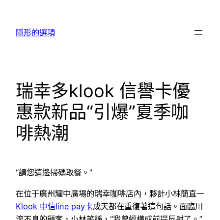
跳
至
隱形的選項
主
要
內
容
瑞幸多klook 信譽卡優
惠款新品“引爆”夏季咖
啡熱潮
“請您這邊掃碼取餐。”
在位于廣州耀中廣場的瑞幸咖啡店內，夥計小林簡直一
Klook 中信line pay卡
成天都在重復著這句話。面臨川
流不息的顧客，小林笑稱，“我曾經構成前提反射了。”