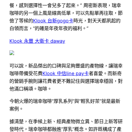
餐，感到選擇性一會兒多了起來。” 周密斯表現，瑞幸
咖啡的另一個上風是線高低單，可以先點單再往取，節
儉了等候的
Klook 台新gogo卡
時光，對天天都夙起的
白領而言，“的確是年夜年夜的福利。”
Klook 永豐 大衛卡 daway
可以說，新品傑出的口碑與足夠豐盛的產物線，讓瑞幸
咖啡帶備受花費
Klook 中信line pay卡
者喜愛。而新奇
的營銷手腕則讓花費者更不難記住與選擇瑞幸穩固，對
他滿口稱頌。咖啡。
今朝火爆的瑞幸咖啡“厚乳系列”與“輕乳好茶”就是最新
案例。
據清楚，在季候上新、經典產物微立異、節日上新等研
發時代，瑞幸咖啡都融進“厚乳”概念。如許既構成了產