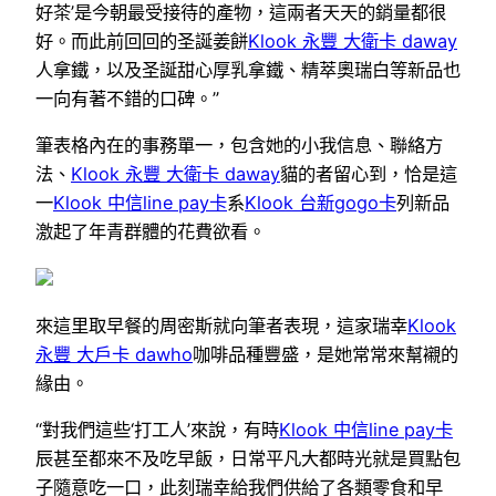
好茶’是今朝最受接待的產物，這兩者天天的銷量都很
好。而此前回回的圣誕姜餅
Klook 永豐 大衛卡 daway
人拿鐵，以及圣誕甜心厚乳拿鐵、精萃奧瑞白等新品也
一向有著不錯的口碑。”
筆表格內在的事務單一，包含她的小我信息、聯絡方
法、
Klook 永豐 大衛卡 daway
貓的者留心到，恰是這
一
Klook 中信line pay卡
系
Klook 台新gogo卡
列新品
激起了年青群體的花費欲看。
來這里取早餐的周密斯就向筆者表現，這家瑞幸
Klook
永豐 大戶卡 dawho
咖啡品種豐盛，是她常常來幫襯的
緣由。
“對我們這些‘打工人’來說，有時
Klook 中信line pay卡
辰甚至都來不及吃早飯，日常平凡大都時光就是買點包
子隨意吃一口，此刻瑞幸給我們供給了各類零食和早