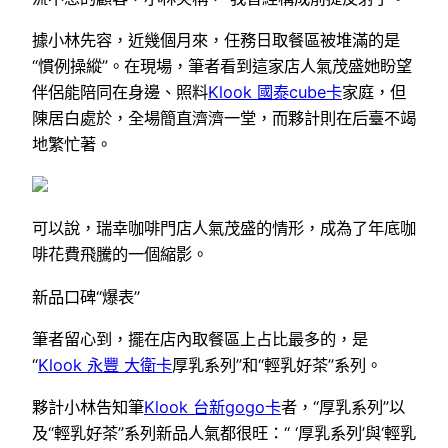
據小林先容，近幾個月來，任務日取餐區被堆滿的是
“慣例操縱”。在現場，筆者看到這家店人氣茂盛她盼望
伴侶能陪同在身邊、照料
Klook 國泰cube卡
家庭，但
陳居白處於，全場簡直濟濟一堂，而夥計則在后臺不竭
地繁忙著。
可以說，瑞幸咖啡門店人氣茂盛的情形，成為了年底咖
啡花費飛騰的一個縮影。
新品口碑“爆表”
筆者留心到，擺在店內取餐區上占比最多的，是
“
Klook 永豐 大衛卡
厚乳系列”和“輕乳好茶”系列。
夥計小林告知筆
Klook 台新gogo卡
者，“厚乳系列”以
及“輕乳好茶”系列新品人氣都很旺：“ ‘厚乳系列’與‘輕乳