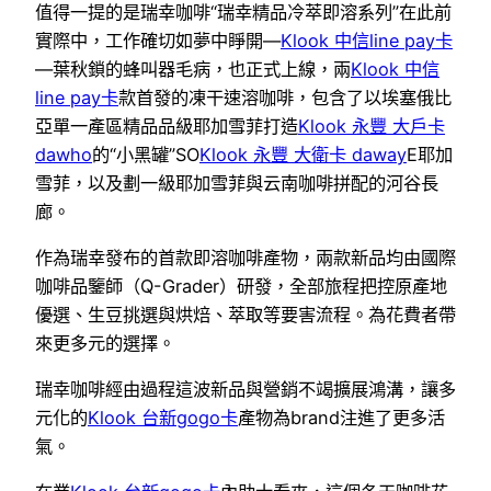
值得一提的是瑞幸咖啡“瑞幸精品冷萃即溶系列”在此前
實際中，工作確切如夢中睜開—
Klook 中信line pay卡
—葉秋鎖的蜂叫器毛病，也正式上線，兩
Klook 中信
line pay卡
款首發的凍干速溶咖啡，包含了以埃塞俄比
亞單一產區精品品級耶加雪菲打造
Klook 永豐 大戶卡
dawho
的“小黑罐”SO
Klook 永豐 大衛卡 daway
E耶加
雪菲，以及劃一級耶加雪菲與云南咖啡拼配的河谷長
廊。
作為瑞幸發布的首款即溶咖啡產物，兩款新品均由國際
咖啡品鑒師（Q-Grader）研發，全部旅程把控原產地
優選、生豆挑選與烘焙、萃取等要害流程。為花費者帶
來更多元的選擇。
瑞幸咖啡經由過程這波新品與營銷不竭擴展鴻溝，讓多
元化的
Klook 台新gogo卡
產物為brand注進了更多活
氣。