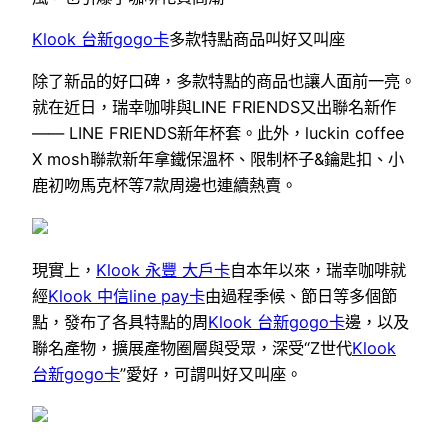
Klook 台新gogo卡
多款特點商品叫好又叫座
除了新品的好口碑，多款特點的商品也讓人面前一亮。
就在近日，瑞幸咖啡與LINE FRIENDS又出聯名新作
—— LINE FRIENDS新年杯套。此外，luckin coffee
X mosh聯款新年拿鐵保溫杯、限制杯子&鑰匙扣、小
鹿初吻馬克杯等7款周邊也連續熱賣。
現實上，
Klook 永豐 大戶卡
自本年以來，瑞幸咖啡就
經
Klook 中信line pay卡
由過程季候、節日等多個節
點，發布了各具特點的周
Klook 台新gogo卡
邊，以及
聯名產物，擴展產物圈層與受眾，深受“Z世代
Klook
台新gogo卡
”愛好，可謂叫好又叫座。