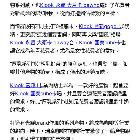
物系列感，也
Klook 永豐 大戶卡 dawho
處理了花費者
對新概念的認知困難，從而打造獨佔標簽的目標。
而“輕乳好茶”則主打“0植脂末、
Klook 台新gogo卡
0奶
精、更安康”這幾個要害詞，同時再次與“國風”相聯
Klook 永豐 大衛卡 daway
合，
Klook 國泰cube卡
也
讓它成為年青花費者，尤為是女性花費者的愛好。
“厚乳系列”與“輕乳好茶”的勝利走紅，也帶動了瑞幸咖
啡其他產物的銷量，構成了傑出的連鎖反映。
Klook 富邦J卡
業內助士以為，一款好的產物，起首要
好
Klook 國泰cube卡
喝，并且要合適花費者潛認識里
的需求，好比“厚乳系列”就知足花費者潛認識里對牛奶
的需求。
打造有光鮮brand作風的系列產物，將成為咖啡等行業
的趨向。時下，瑞幸咖啡在咖啡行業激發了一輪產物跟
風，也引爆了咖啡花費高潮。