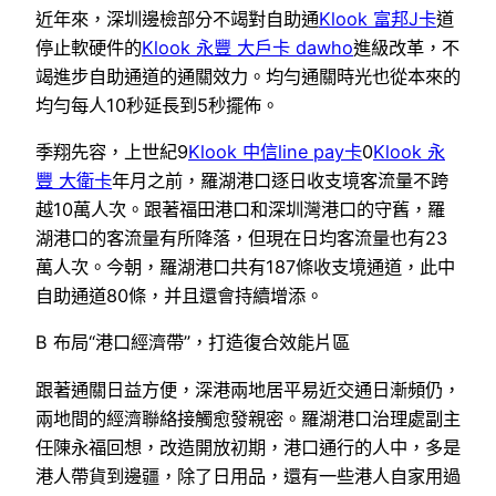
近年來，深圳邊檢部分不竭對自助通
Klook 富邦J卡
道
停止軟硬件的
Klook 永豐 大戶卡 dawho
進級改革，不
竭進步自助通道的通關效力。均勻通關時光也從本來的
均勻每人10秒延長到5秒擺佈。
季翔先容，上世紀9
Klook 中信line pay卡
0
Klook 永
豐 大衛卡
年月之前，羅湖港口逐日收支境客流量不跨
越10萬人次。跟著福田港口和深圳灣港口的守舊，羅
湖港口的客流量有所降落，但現在日均客流量也有23
萬人次。今朝，羅湖港口共有187條收支境通道，此中
自助通道80條，并且還會持續增添。
B 布局“港口經濟帶”，打造復合效能片區
跟著通關日益方便，深港兩地居平易近交通日漸頻仍，
兩地間的經濟聯絡接觸愈發親密。羅湖港口治理處副主
任陳永福回想，改造開放初期，港口通行的人中，多是
港人帶貨到邊疆，除了日用品，還有一些港人自家用過