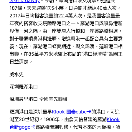
大衛卡 daway
。今朝，羅湖港口收支境驗證通道共
187條，天天運轉17.5小時，日通關才能達40萬人次，
2017年日均搭客流量約22.4萬人次，是我國客流量最
年夜的搭客收支境陸路港口之一。羅湖港口與噴鼻港新
界僅一河之隔，由一座雙層人行橋和一座鐵路橋相連，
對于聯通噴鼻港與邊疆、增進粵港一起配合具有主要意
義。現在，羅湖港口蝶變期近，與文錦渡、蓮塘港口相
串聯，在85萬平方米地盤上布局的“港口經濟帶”藍圖正
日益清楚。
威水史
深圳羅湖港口
深圳最早港口 全國率先聯檢
羅湖港口是深圳最早
Klook 國泰cube卡
的港口，可追
溯至20世紀初。1906年，由詹天佑督建的羅湖
Klook
台新gogo卡
鐵路橋開端興修，代替本來的木板橋，噴