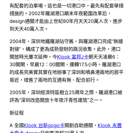
有配套的泊車場，這也是一切港口中，最先有配套舉措
措施的。2002年羅湖港口顛末年夜範圍改革后，
design通關才能由上世紀80年月天天20萬人次，進步
到天天40萬人次。
2004年，深圳地鐵羅湖站守舊，與羅湖港口完成“無縫
對接”，構成了更為成熟發財的路況收集。此外，港口
開放時光屢次延伸，今
Klook 富邦J卡
朝天天凌晨6：
30開閘，早晨12：00關閘，運轉17.5小時。羅湖港口
的成長完美實其實在地辦事了深圳和噴鼻港兩地的居平
易近，增進了兩地的互通有無、配合前行。
2005年，深圳經濟特區樹立25周年之際，羅湖港口被
評為“深圳改造開放十年夜汗青性建筑”之一。
新征程
A 全國
Klook 台新gogo卡
開創自助通關，
Klook 永豐