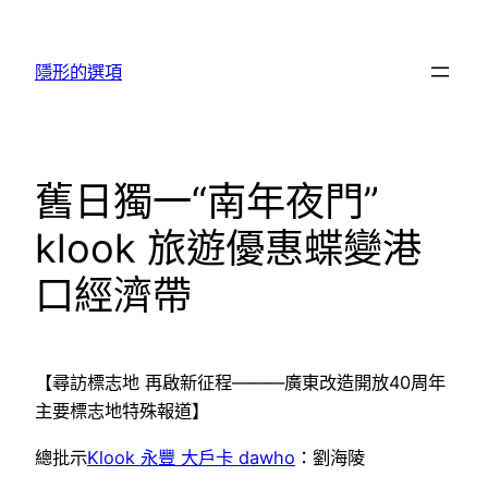
跳
至
隱形的選項
主
要
內
容
舊日獨一“南年夜門”
klook 旅遊優惠蝶變港
口經濟帶
【尋訪標志地 再啟新征程———廣東改造開放40周年
主要標志地特殊報道】
總批示
Klook 永豐 大戶卡 dawho
：劉海陵