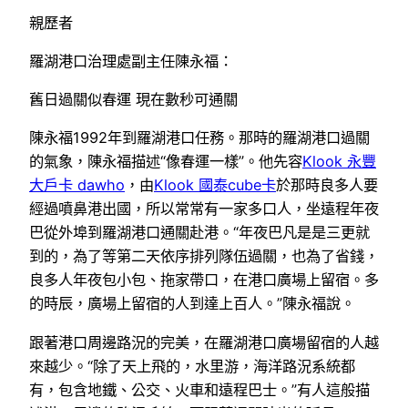
親歷者
羅湖港口治理處副主任陳永福：
舊日過關似春運 現在數秒可通關
陳永福1992年到羅湖港口任務。那時的羅湖港口過關
的氣象，陳永福描述“像春運一樣”。他先容
Klook 永豐
大戶卡 dawho
，由
Klook 國泰cube卡
於那時良多人要
經過噴鼻港出國，所以常常有一家多口人，坐遠程年夜
巴從外埠到羅湖港口通關赴港。“年夜巴凡是是三更就
到的，為了等第二天依序排列隊伍過關，也為了省錢，
良多人年夜包小包、拖家帶口，在港口廣場上留宿。多
的時辰，廣場上留宿的人到達上百人。”陳永福說。
跟著港口周邊路況的完美，在羅湖港口廣場留宿的人越
來越少。“除了天上飛的，水里游，海洋路況系統都
有，包含地鐵、公交、火車和遠程巴士。”有人這般描