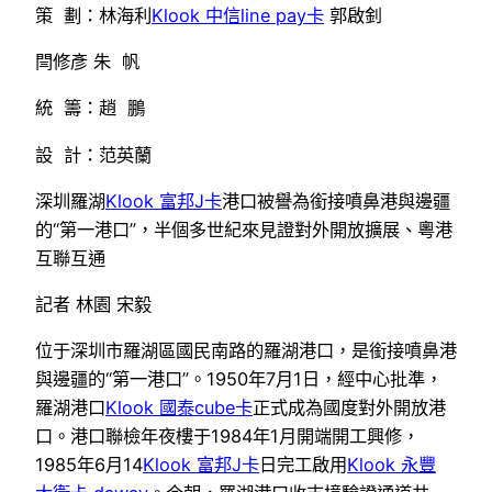
策 劃：林海利
Klook 中信line pay卡
郭啟釗
閆修彥 朱 帆
統 籌：趙 鵬
設 計：范英蘭
深圳羅湖
Klook 富邦J卡
港口被譽為銜接噴鼻港與邊疆
的“第一港口”，半個多世紀來見證對外開放擴展、粵港
互聯互通
記者 林園 宋毅
位于深圳市羅湖區國民南路的羅湖港口，是銜接噴鼻港
與邊疆的“第一港口”。1950年7月1日，經中心批準，
羅湖港口
Klook 國泰cube卡
正式成為國度對外開放港
口。港口聯檢年夜樓于1984年1月開端開工興修，
1985年6月14
Klook 富邦J卡
日完工啟用
Klook 永豐