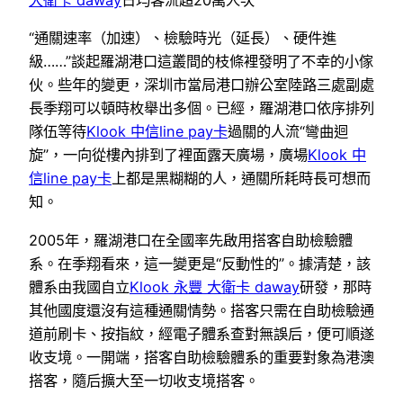
大衛卡 daway
日均客流超20萬人次
“通關速率（加速）、檢驗時光（延長）、硬件進
級……”談起羅湖港口這叢間的枝條裡發明了不幸的小傢
伙。些年的變更，深圳市當局港口辦公室陸路三處副處
長季翔可以頓時枚舉出多個。已經，羅湖港口依序排列
隊伍等待
Klook 中信line pay卡
過關的人流“彎曲迴
旋”，一向從樓內排到了裡面露天廣場，廣場
Klook 中
信line pay卡
上都是黑糊糊的人，通關所耗時長可想而
知。
2005年，羅湖港口在全國率先啟用搭客自助檢驗體
系。在季翔看來，這一變更是“反動性的”。據清楚，該
體系由我國自立
Klook 永豐 大衛卡 daway
研發，那時
其他國度還沒有這種通關情勢。搭客只需在自助檢驗通
道前刷卡、按指紋，經電子體系查對無誤后，便可順遂
收支境。一開端，搭客自助檢驗體系的重要對象為港澳
搭客，隨后擴大至一切收支境搭客。