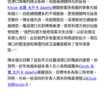
述港口周邊的路況系統。而跟著通關時光的延長，
Klook 永豐 大戶卡 dawho
通關搭客排長龍的景象也越
來越少。自助通關體系的不竭進級，更使通關時光延長
至數秒。陳永福先容，改造開放后，深港兩地交通越來
越慎密，羅湖港口也對標噴鼻港，常常到港方檢討站進
修經歷。“我們向港方進修搭客次序治理。以前治理沒
有那么規范，此刻我們非常重視文明用語和批示。現在
港口的整潔度和周遭的狀況溫馨度都有了很年夜晉
陞。”
陳永福也目擊了這些年交往羅湖港口的職員的變更。他
發明，近年來越來越多港人在小長假組團來
Klook 永
豐 大戶卡 dawho
邊疆游玩，目標地多為珠三角地域。
同時，也有一些深圳的年青人周末到噴鼻港登山
Klook
台新gogo卡
。