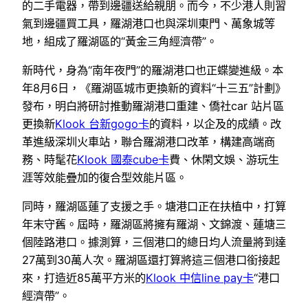
的二手電器，帶到邊疆送給親朋。而今，不少港人則習
氣到邊疆買工具，羅湖港口也與深圳東門、萬象城等
地，組成了羅湖區的“黃金三角經濟帶”。
新時代，身為“南年夜門”的羅湖港口也正蝶變進級。本
年8月6日，《羅湖區城市更換新的資料“十三五”計劃》
發布，明白將研討推動羅湖港口重建、僑社car 站片區
更換新
Klook 台新gogo卡
的資料，以企及的成績。改
革進級深圳火車站，聯合羅湖港口改革，構建高端商
務、時髦花
Klook 國泰cube卡
費、休閑文娛、游玩生
涯等效能疊加的復合型效能片區。
同時，羅湖區蓮了支援之手。塘港口正在扶植中，打算
年末守舊。屆時，羅湖區將擁有羅湖、文錦渡、蓮塘三
個陸路港口。據測算，三個港口的總日均人流量將到達
27萬到30萬人次。羅湖區還打算將這三個港口銜接起
來，打造近85萬平方米的
Klook 中信line pay卡
“港口
經濟帶”。