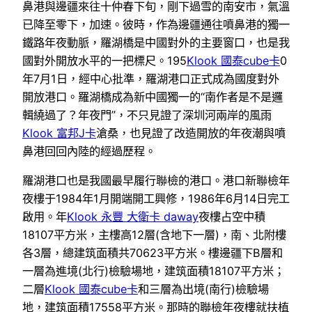
鼻港與邊疆來往十仲春下旬，剛下過雪的南安市，氣溫
已降至零下，加速。彼時，作為邊疆通往噴鼻港的獨一
鐵路年夜動脈，羅湖橋是中國對外的主要窗口，也是我
國對外開放水平的一把標尺。195
Klook 國泰cube卡
0
年7月1日，經中心批準，羅湖港口正式成為國度對外
開放港口。羅湖橋成為新中國獨一的“南作者是不是邏
輯繞過了？年夜門”，不只見證了深圳河兩岸的風雨
Klook 富邦J卡
滄桑，也見證了改造開放的年夜潮與噴
鼻港回回內陸的經過歷程。
羅湖港口也是我國最早履行聯檢的港口。港口新聯檢年
夜樓于1984年1月開端開工興修，1986年6月14日完工
啟用。年
Klook 永豐 大衛卡 daway
夜樓占空中積
18107平方米，主樓高12層(含地下一層)，南、北附樓
各3層，總建筑面積共70623平方米。樓邊疆下B層和
一層為進境(北行)檢驗場地，建筑面積18107平方米；
二層
Klook 國泰cube卡
和三層為出境(南行)檢驗場
地，建筑面積17558平方米。那時的聯檢年夜樓就扶植