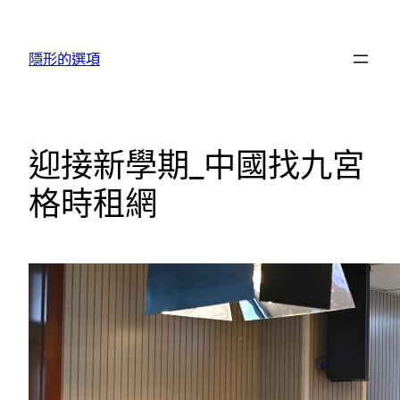
跳
至
隱形的選項
主
要
內
容
迎接新學期_中國找九宮
格時租網