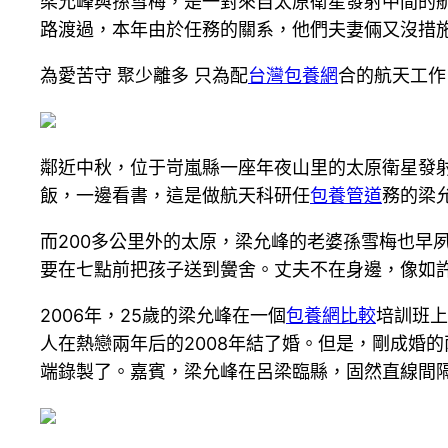
梁允峰與孫雪梅，是一對來自太原衛星發射中間的航
路渡過，本年由於任務的關系，他們夫妻倆又沒措
為愛苦守 聚少離多 只為配
台灣包養網
合的航天工作
鄰近中秋，位于岢嵐縣一座年夜山里的太原衛星發
飯，一邊看書，這是做航天科研任
包養管道
務的梁
而200多公里外的太原，梁允峰的老婆孫雪梅也早
要在七點前把孩子送到黌舍。丈夫不在身邊，像如
2006年，25歲的梁允峰在一個
包養網比較
培訓班上
人在熱戀兩年后的2008年結了婚。但是，剛成婚
端錄製了。嘉賓，梁允峰在呂梁臨縣，固然直線間