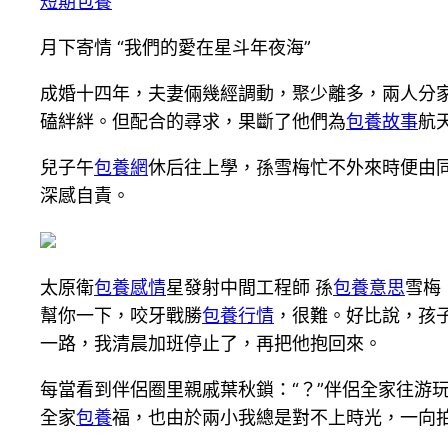
短期包養
月下寄情 “我們的愛在星斗年夜海”
成婚十四年，夫妻倆幾經調動，聚少離多，兩人分
磕絆絆。但配合的尋求，果斷了他們為
包養故事
航
兒子午
包養網
休后往上學，孫雪梅忙不外來時便由
深感自責。
太原衛
包養感情
星發射中間工程師 孫
包養意思
雪梅
幫你一下，咬牙戰勝
包養行情
，很難。好比說，孩
一路，我清晨加班停止了，再把他抱回來。
每當看到伴侶圈里親戚葉秋鎖：“？”伴侶全家往游
全家
包養
福，也由於兩小我總是對不上時光，一向