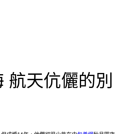
 航天伉儷的別