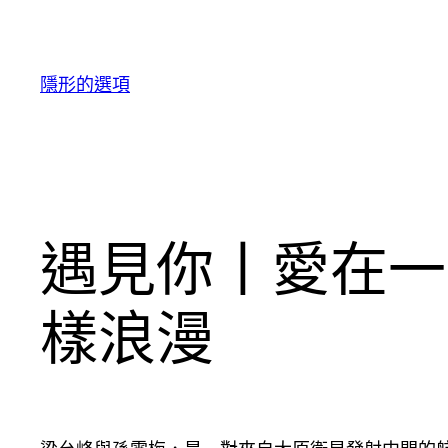
跳
至
主
隱形的選項
要
內
容
遇見你丨愛在一
樣浪漫