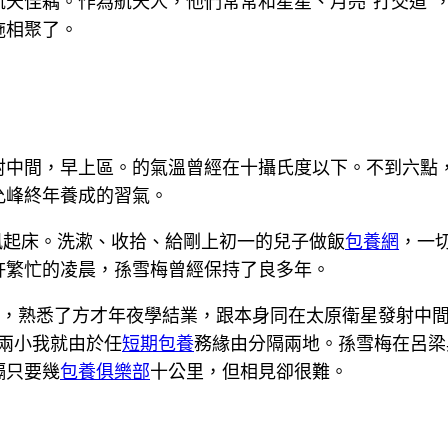
天佳耦。作為航天人，他們常常和星星、月亮“打交道”，
施相聚了。
射中間，早上區。的氣溫曾經在十攝氏度以下。不到六點
允峰終年養成的習氣。
夙起床。洗漱、收拾、給剛上初一的兒子做飯
包養網
，一
許繁忙的凌晨，孫雪梅曾經保持了良多年。
，熟悉了方才年夜學結業，跟本身同在太原衛星發射中
的兩小我就由於任
短期包養
務緣由分隔兩地。孫雪梅在呂梁
隔只要幾
包養俱樂部
十公里，但相見卻很難。