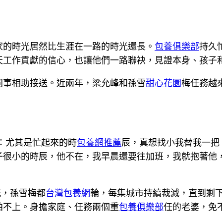
家的時光居然比生涯在一路的時光還長。
包養俱樂部
持久
天工作貢獻的信心，也讓他們一路聯袂，見證本身、孩子
同事相助接送。近兩年，梁允峰和孫雪
甜心花園
梅任務越
：尤其是忙起來的時
包養網推薦
辰，真想找小我替我一把
子很小的時辰，他不在，我早晨還要往加班，我就抱著他
玩，孫雪梅都
台灣包養網
輪，每集城市持續裁減，直到剩下
拍不上。身擔家庭、任務兩個重
包養俱樂部
任的老婆，免