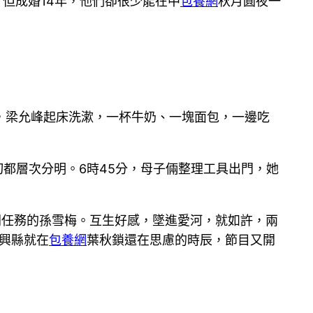
但成婚14年，他們卻很少能在中
包養網
秋月圓夜一
，梁允峰起床洗漱，一杯牛奶、一塊面包，一邊吃
切都層次分明。6時45分，母子倆整理工具出門，她
間任務的孫雪梅。互生好感，墜進愛河，就如許，兩
興縣就在
包養網
葉秋鎖還在思慮的時辰，節目又開