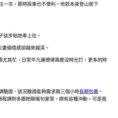
往一次，那時辰車也不便利，他就本身登山爬下
子徒步給她奉上往。
夫妻倆情感卻越來越深。
任務尤其忙，日常平凡連德律風都沒時光打，更多的時
調驗證、狀況驗證能夠需求兩三個小時
長期包養
。
過程調劑多跟她聊兩句家常，總有這種沖動。可是我