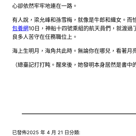
心卻依然牢牢地連在一路。
有人說，梁允峰和孫雪梅，就像是牛郎和織女。而
包養網
10日，神船十四號乘組的航天員們，就渡
良多人苦守在任務職位上。
海上生明月，海角共此時。無論你在哪兒，看著月
（總臺記打打盹。醒來後，她發明本身居然是書中的副角
已發佈
2025 年 4 月 21 日
分類: