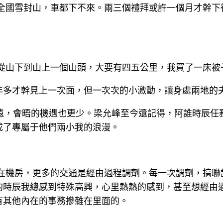
冬全國雪封山，車都下不來。兩三個禮拜或許一個月才幹下
我從山下到山上一個山頭，大要有四五公里，我買了一床被
年多才幹見上一次面，但一次次的小激動，讓身處兩地的
更遠，會晤的機遇也更少。梁允峰至今還記得，阿誰時辰
成了專屬于他們兩小我的浪漫。
我在機房，更多的交通是經由過程調劑。每一次調劑，搞聯
的時辰我總感到特殊高興，心里熱熱的感到，甚至想經由
有其他內在的事務摻雜在里面的。