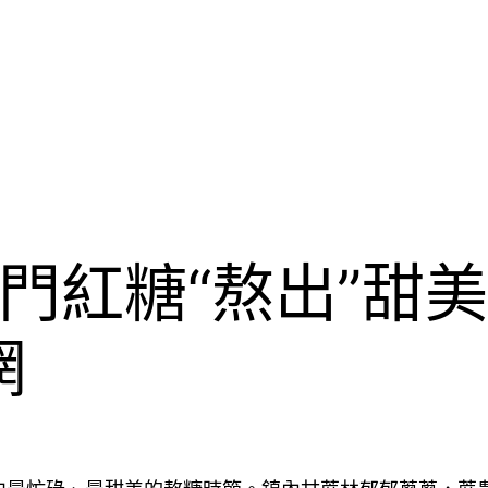
門紅糖“熬出”甜
網