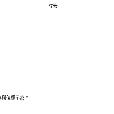
標籤:
填欄位標示為
*