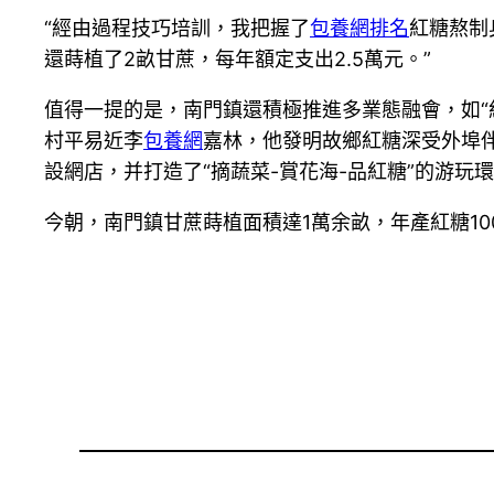
“經由過程技巧培訓，我把握了
包養網排名
紅糖熬制
還蒔植了2畝甘蔗，每年額定支出2.5萬元。”
值得一提的是，南門鎮還積極推進多業態融會，如“紅
村平易近李
包養網
嘉林，他發明故鄉紅糖深受外埠
設網店，并打造了“摘蔬菜-賞花海-品紅糖”的游玩
今朝，南門鎮甘蔗蒔植面積達1萬余畝，年產紅糖100