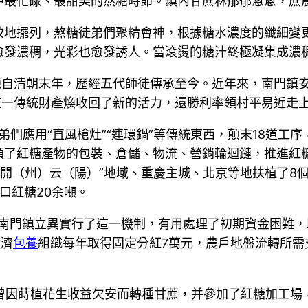
中最忙碌、最甜美的熬糖時節。鎮內甘蔗林郁郁蔥蔥，蔗
致地擺列，熬糖徒弟們聚精會神，根據糖水濃度的纖細變
愈發濃稠，光彩也愈發誘人。當滾燙的糖汁終極凝集成濃
源自清朝末年，歷經五代師徒傳承至今。近年來，南門鎮安
讓這一傳統財產煥收回了新的活力，還勝利率領村平易近走
弟們應用“直風槍灶”“連環鍋”等傳統東西，顛末18道
順了紅糖產物的包裝、倉儲、物流、營銷輪迴鏈，推進紅
州）開（州）云（陽）”地域、重慶主城、北京等地扶植了8
口紅糖20余噸。
。南門鎮立異實行了這一機制，有用處理了初期資金困難，
經濟
包養
組織每年取得固定分紅7萬元，農戶地盤流轉所需支
他曾因蒔植花生收益欠安而轉種甘蔗，并參加了紅糖加工場