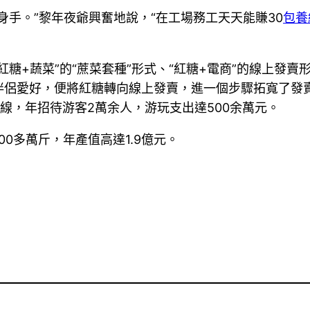
身手。”黎年夜爺興奮地說，“在工場務工天天能賺30
包養
糖+蔬菜”的“蔗菜套種”形式、“紅糖+電商”的線上發賣
伴侶愛好，便將紅糖轉向線上發賣，進一個步驟拓寬了發
環線，年招待游客2萬余人，游玩支出達500余萬元。
0多萬斤，年產值高達1.9億元。