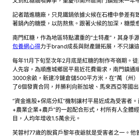
又到紅糖飄噴鼻季，重慶市開州區南門鎮迎來一年
記者踏進糖廠，只見鐵鍋依據火候在石槽中參差有
著鍋內的糖漿，以防熬焦。跟著火候的加深，糖漿
南門紅糖，作為地區特點濃重的“土特產”，其身手
包養網心得
力于brand成長與財產鏈拓展，不只
每年11月下旬至次年2月底是紅糖的制作岑嶺期。徒
人先容，為順應城鄉居平易近花費需求，南門鎮通
3000余畝，新建冷鏈倉儲500平方米，在“萬（
了6個發賣合同，并勝利向新加坡、馬來西亞等國出
“資金進股+保底分紅”機制讓村平易近成為受害者
+農業企業+農戶”的一起配合形式，村所有人全體
目，人均年增收1.5萬余元。
芙蓉村77歲的脫貧戶黎年夜爺就是受害者之一。