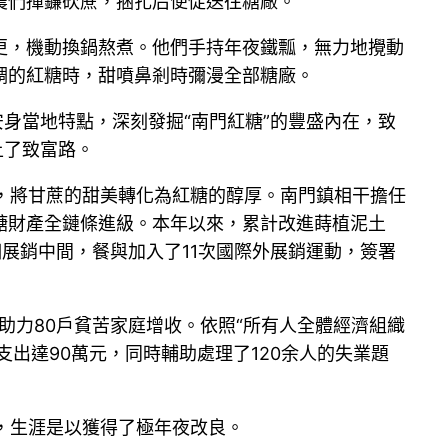
農們揮鐮砍蔗，捆扎后便促送往糖廠。
更，機動換鍋熬煮。他們手持年夜鐵瓢，無力地攪動
稠的紅糖時，甜噴鼻剎時彌漫全部糖廠。
身當地特點，深刻發掘“南門紅糖”的豐盛內在，致
上了致富路。
工序，將甘蔗的甜美轉化為紅糖的醇厚。南門鎮相干擔任
糖財產全鏈條進級。本年以來，累計改進蒔植泥土
個展銷中間，餐與加入了11次國際外展銷運動，簽署
助力80戶貧苦家庭增收。依照“所有人全體經濟組織
出達90萬元，同時輔助處理了120余人的失業題
，生涯是以獲得了極年夜改良。