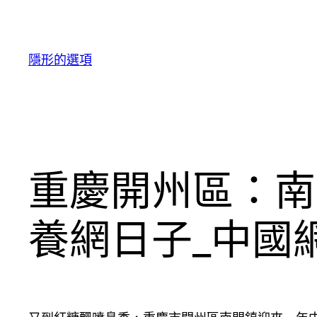
跳
至
主
隱形的選項
要
內
容
重慶開州區：南
養網日子_中國