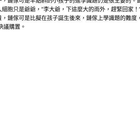
，鏈傢可是早點斟酌小孩子的進學識題仍是很主要的。
細胞只是爺爺，“李大爺，下這麼大的雨外，趕緊回家！
貴，鏈傢可是比擬在孩子誕生後來，鏈傢上學識題的難度
決議購置。