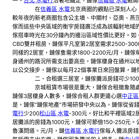
一、
台北 水電行
沿著地鐵走，鏈傢
信義區 水電
避開
在
信義區 水電
北京商圈的觀點已深刻人心
較年夜的新老商圈包含公主墳、中關村、亞奧、燕
傢而這些中央區域的衡宇房錢廣泛成為該輻射地域的
傢搭車時光在30分鐘內的邊沿區域性價比更好。如
CBD雙井租房，鏈傢平凡室第2居室需求2500-300
同樣的2居室，鏈傢隻需求1800-2200元/月，鏈傢
身通州的路況所需支出要高些，鏈傢棲身在通州以
以公交接步，鏈傢以每月22個事業日來回盤算，鏈傢棲身
二、合租選三居室，鏈傢攤派房錢可少100-3
京城租賃市場很是重大，鏈傢合租徵象隨處可
鏈傢3居棲身人數多，鏈傢合租人群更違心選
中正區
是，鏈傢“鏈傢地產”市場研發中央以為，鏈傢從省
電行
少200
松山區 水電
-300元。好比和平裡區域2居
居攤派的房錢為1000元，鏈傢可節儉150-250
魯漢問道。元/月，鏈
信義區 水電行
傢每人攤派房錢1