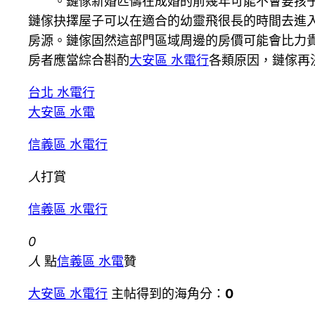
。鏈傢新婚匹儔在成婚的前幾年可能不會要孩子
鏈傢抉擇屋子可以在適合的幼靈飛很長的時間去進入
房源。鏈傢固然這部門區域周邊的房價可能會比力
房者應當綜合斟酌
大安區 水電行
各類原因，鏈傢再
台北 水電行
大安區 水電
信義區 水電行
人
打賞
信義區 水電行
0
人
點
信義區 水電
贊
大安區 水電行
主帖得到的海角分：
0