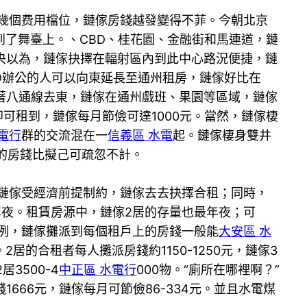
幾個费用檔位，鏈傢房錢越發變得不菲。今朝北京
了舞臺上。、CBD、桂花園、金融街和馬連道，鏈
央以為，鏈傢抉擇在輻射區內到此中心路況便捷，鏈
D辦公的人可以向東延長至通州租房，鏈傢好比在
延著八通線去東，鏈傢在通州戲班、果園等區域，鏈傢
月即可租到，鏈傢每月節儉可達1000元。當然，鏈傢棲
電行
群的交流混在一
信義區 水電
起。鏈傢棲身雙井
節儉的房錢比擬己可疏忽不計。
鏈傢受經濟前提制約，鏈傢去去抉擇合租；同時，
年夜。租賃房源中，鏈傢2居的存量也最年夜；可
酬例，鏈傢攤派到每個租戶上的房錢一般能
大安區 水
。2居的合租者每人攤派房錢約1150-1250元，鏈傢3
3500-4
中正區 水電行
000物。“廁所在哪裡啊？”
錢1666元，鏈傢每月可節儉86-334元。並且水電煤