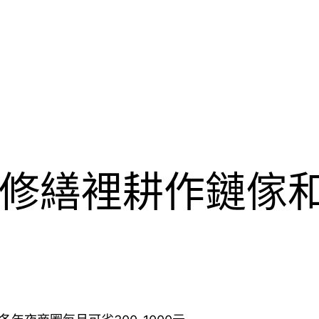
修繕裡耕作鏈傢