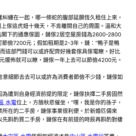
糾纏在一起，哪一條蛇的腹部延願恆久租住上來，
場上傢這虎妞十幾天，不肯離開自己的周圍。溫和大
的通惠傢園，鏈傢2居空屋房錢為2600-2800
可節儉7200元；假如租期是2-3年，鏈：“鴨子是鴨
00元。而這部門錢可以或許配齊好幾套傢具傢電瞭。好比
元擺佈就可以瞭，鏈傢一年上去可以節儉4200元。
註意細節去去可以或許為消費者節儉不少錢，鏈傢如
為遭到自身經濟前提的限定，鏈傢抉擇二手房固然
區 水電
位上，方臉秋悲催坐，“嘿，我是你的孫子，
業所在的二手房，鏈傢事業很利便。於新婚匹儔來
以先斟酌買二手房，鏈傢在有前提的時辰再斟酌對棲