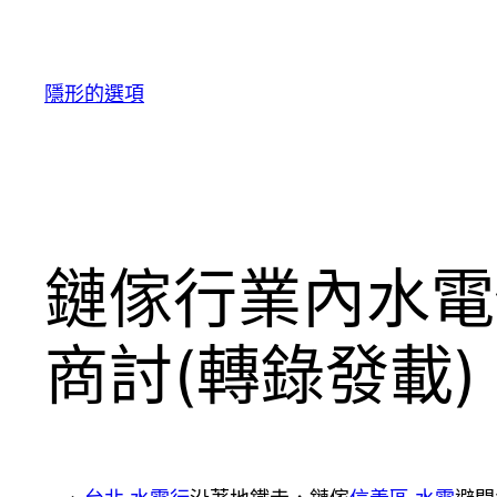
跳
至
主
隱形的選項
要
內
容
鏈傢行業內水電
商討(轉錄發載)