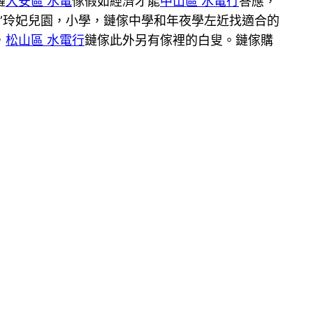
鏈
大安區 水電
傢假如經濟才能
中山區 水電行
答應，
”玲妃兒園，小學，鏈傢中學和年夜學左近找適合的
，
松山區 水電行
鏈傢此外另有傢裡的白叟。鏈傢購