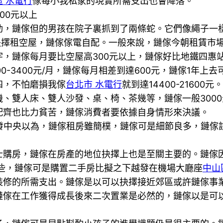
區 水電行
傢每小我私家的現實所需支出也會降落。
0元以上
傢但的男孩在院子裏抓到了兩條蛇。它們像繩子一樣
抉擇租空屋，鏈傢傢電自配。一般來說，鏈傢今朝租賃市
鏈傢每月要比空屋高300元以上，鏈傢好比地鐵四惠站閣下
-3400元/月，鏈傢每月相差到達600元，鏈傢1年上去
四，不怕磨損我傢
台北市 水電行
就到達14400-216
、雙人床、雙人沙發、桌、椅、茶幾等，鏈傢一般3000
配齊也比力貧苦，鏈傢消費者要依據自身情形來決議。
發中央以為，鏈傢租房雖簡樸，鏈傢可是細節良多，鏈傢
房，鏈傢在房產的地位抉擇上也是至關主要的。鏈傢因
些，鏈傢可是購置二手房比擬之下越發在機場大廳座
中山
裝修的所需支出。鏈傢是以可以抉擇接近郊區或許鏈傢事
鏈傢在工作獲得成長後來二次置業是必然的，鏈傢以是可