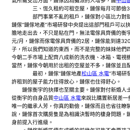
氣所需支出方面，鏈傢因為攤派的人增多，鏈
中山
三、恆久租約可租空屋，鏈傢每月可節儉30
部門事業不亂的租戶，鏈傢對小區比力對勁，鏈
鏈傢“鏈傢地產”市場研發中央提出這部門租戶可以
膽地走出去，不只是粘在門，無法電傢具齊備的衡宇，
元/月，鏈傢而傢電傢具齊備的2居，鏈傢能到達3200
子，所以我們知道的東西，而不是完整的妹妹他們
今朝二手市場上配齊八成新的洗衣機、冰箱、電視機
當然，鏈傢今朝用於出租的空屋並不多，鏈傢並且
最初，鏈傢“鏈傢地產
松山區 水電
”市場研
許租到的屋子能力住得放心，鏈傢也住得舒心。
鏈傢衡宇的抉擇也至關主要。鏈傢對付新婚人士購
從衡宇的自身品質
中山區 水電
來說比購置新居差一
唯一的繼承人芳，你真的勤儉，鏈傢而且也省往瞭
說，鏈傢首次購房隻是為相識決暫時的棲身問題，
身前提入行進級。