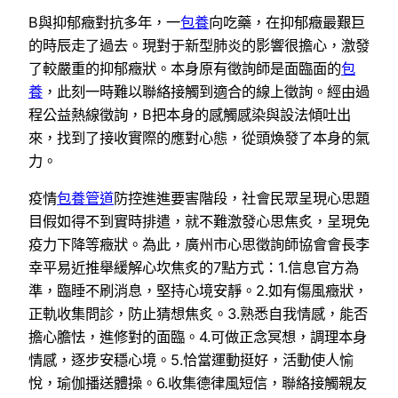
B與抑郁癥對抗多年，一
包養
向吃藥，在抑郁癥最艱巨
的時辰走了過去。現對于新型肺炎的影響很擔心，激發
了較嚴重的抑郁癥狀。本身原有徵詢師是面臨面的
包
養
，此刻一時難以聯絡接觸到適合的線上徵詢。經由過
程公益熱線徵詢，B把本身的感觸感染與設法傾吐出
來，找到了接收實際的應對心態，從頭煥發了本身的氣
力。
疫情
包養管道
防控進進要害階段，社會民眾呈現心思題
目假如得不到實時排遣，就不難激發心思焦炙，呈現免
疫力下降等癥狀。為此，廣州市心思徵詢師協會會長李
幸平易近推舉緩解心坎焦炙的7點方式：1.信息官方為
準，臨睡不刷消息，堅持心境安靜。2.如有傷風癥狀，
正軌收集問診，防止猜想焦炙。3.熟悉自我情感，能否
擔心膽怯，進修對的面臨。4.可做正念冥想，調理本身
情感，逐步安穩心境。5.恰當運動挺好，活動使人愉
悅，瑜伽播送體操。6.收集德律風短信，聯絡接觸親友