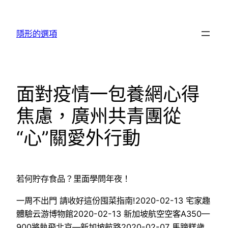
跳
至
隱形的選項
主
要
內
容
面對疫情一包養網心得
焦慮，廣州共青團從
“心”關愛外行動
若何貯存食品？里面學問年夜！
一周不出門 請收好這份囤菜指南!2020-02-13 宅家趣
體驗云游博物館2020-02-13 新加坡航空空客A350—
900將執飛北京—新加坡航路2020-02-07 馬蹄糕歲