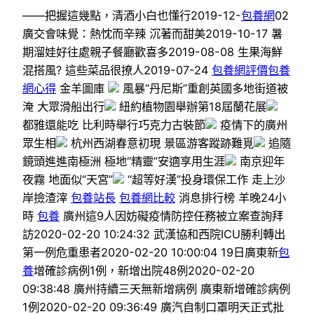
——把握這幾點，清酒小白也懂行2019-12-
包養網
02
廣交會味覺：熱忱而辛辣 沉著而甜美2019-10-17 暑
期溜娃好往處親子餐廳歡喜多2019-08-08 生果海鮮
混搭風? 這些菜品很撩人2019-07-24
包養網評價
包養
網心得
金羊圖庫
風暴“丹尼斯”重創英國多地街道被
淹 大眾滑船出行
紐約植物園舉辦第18屆蘭花展
都雅還能吃 比利時舉行巧克力古裝節
疫情下的廣州
眾生相
杭州西湖春意初現 景區游客蹤跡難覓
追隨
鏡頭進進南極洲 極地“精靈”安適享用生涯
南京迎年
夜霧 地面似“天宮”
“超等好漢”投身環保工作 走上沙
岸撿渣滓
包養站長
包養網比較
消息排行榜 羊晚24小
時
包養
廣州這9人因妨礙疫情防控任務被立案查詢拜
訪2020-02-20 10:24:32 武漢協和西院ICU勝利轉出
第一例危重患者2020-02-20 10:00:04 19日廣東新
包
養
增確診病例1例，新增出院48例2020-02-20
09:38:48 廣州持續三天無新增病例 廣東新增確診病例
1例2020-02-20 09:36:49 廣汽自制口罩明天正式批