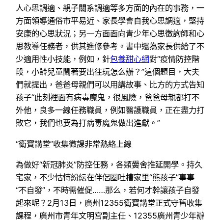
人心思調適、親子關系調適等多方面的內在的事務，一
方面領導通俗市平易近、家長學會自我心思調適，堅持
安康的心思狀況；另一方面面向青少年心思徵詢師和心
思教導任務者，供其進修參考。書中還為家長供給了不
少適用性小技能，例如，針
包養甜心網
對“疫情防控階
段，小齡兒童鬧著要出往玩怎么辦？”這個題目，大夫
們就提出，爸爸母親們可以用講故事、比方的方式告知
孩子“此刻裡面有病毒魔鬼，很風險，爸爸母親都打不
外他，良多一線任務職員，例如醫護職員，正在盡力打
敗它，我們也要為打病毒魔鬼做出進獻。”
“衛寶講堂”收集微課非常熱絡上線
為做好“新冠肺炎”防控任務，各類黌舍推延開學。持久
宅家，不少怙恃紛紜在伴侶圈吐槽家里“熊孩子”事事
“不自發”，不時需催促……那么，若何才幹讓孩子自發
起來呢？2月13日，廣州12355衛寶講堂正式守舊收集
課程，廣州市青年文明宮副主任、12355廣州青少年辦