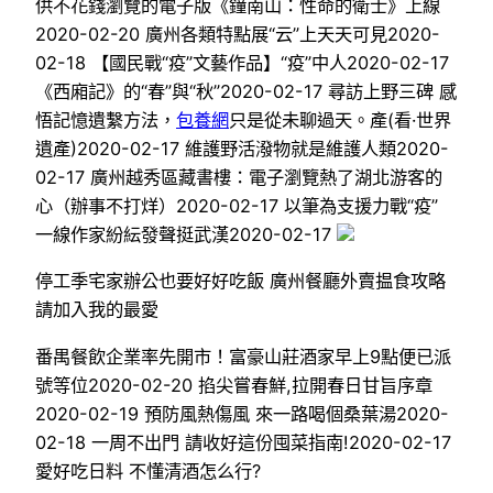
供不花錢瀏覽的電子版《鐘南山：性命的衛士》上線
2020-02-20 廣州各類特點展“云”上天天可見2020-
02-18 【國民戰“疫”文藝作品】“疫”中人2020-02-17
《西廂記》的“春”與“秋”2020-02-17 尋訪上野三碑 感
悟記憶遺繫方法，
包養網
只是從未聊過天。產(看·世界
遺產)2020-02-17 維護野活潑物就是維護人類2020-
02-17 廣州越秀區藏書樓：電子瀏覽熱了湖北游客的
心（辦事不打烊）2020-02-17 以筆為支援力戰“疫”
一線作家紛紜發聲挺武漢2020-02-17
停工季宅家辦公也要好好吃飯 廣州餐廳外賣揾食攻略
請加入我的最愛
番禺餐飲企業率先開市！富豪山莊酒家早上9點便已派
號等位2020-02-20 掐尖嘗春鮮,拉開春日甘旨序章
2020-02-19 預防風熱傷風 來一路喝個桑葉湯2020-
02-18 一周不出門 請收好這份囤菜指南!2020-02-17
愛好吃日料 不懂清酒怎么行?