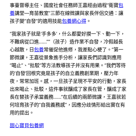
事臺督導主任、國度社會任務師王嘉經由過程“衛寶
包
養
講堂—育苗教室”三節在線微課與家長伴侶交通：讓
孩子變“自發”的適用技能
包養網心得
。
“我家孩子就是‘手多多’，什么都愛好摸一下、動一下，
不難病從口進……”“（孩子）造作業不自發，冷假越長
心越散，日
包養
常催促他進修，我差點心梗了。”第一
節微課，王嘉從景象進手分析，讓家長們認識到應用
“喝止”、“批駁”等方法教導孩子并沒有用果。“我們等待
的‘自發’回根究竟是孩子的自立義務創業期，壓力年
夜，常常加班。感，一旦孩子呈現不平安的行動，家長
出來喝止、批駁，這件事就釀成了家長在管，釀成了家
長在替孩子承當義務……”在后續的兩節微課，王嘉就若
何培育孩子的“自我義務感”，因應分歧情形給出實在有
用的提出。
甜心寶貝包養網