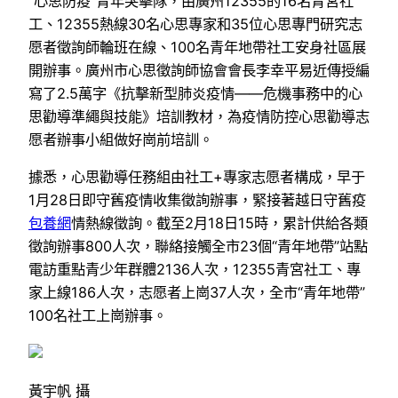
“心思防疫”青年突擊隊，由廣州12355的16名青宮社
工、12355熱線30名心思專家和35位心思專門研究志
愿者徵詢師輪班在線、100名青年地帶社工安身社區展
開辦事。廣州市心思徵詢師協會會長李幸平易近傳授編
寫了2.5萬字《抗擊新型肺炎疫情——危機事務中的心
思勸導準繩與技能》培訓教材，為疫情防控心思勸導志
愿者辦事小組做好崗前培訓。
據悉，心思勸導任務組由社工+專家志愿者構成，早于
1月28日即守舊疫情收集徵詢辦事，緊接著越日守舊疫
包養網
情熱線徵詢。截至2月18日15時，累計供給各類
徵詢辦事800人次，聯絡接觸全市23個“青年地帶”站點
電訪重點青少年群體2136人次，12355青宮社工、專
家上線186人次，志愿者上崗37人次，全市“青年地帶”
100名社工上崗辦事。
黃宇帆 攝