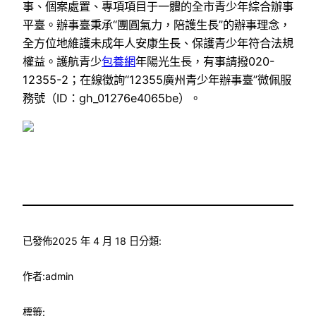
事、個案處置、專項項目于一體的全市青少年綜合辦事
平臺。辦事臺秉承“團圓氣力，陪護生長”的辦事理念，
全方位地維護未成年人安康生長、保護青少年符合法規
權益。護航青少
包養網
年陽光生長，有事請撥020-
12355-2；在線徵詢“12355廣州青少年辦事臺”微佩服
務號（ID：gh_01276e4065be）。
已發佈
2025 年 4 月 18 日
分類:
作者:
admin
標籤: