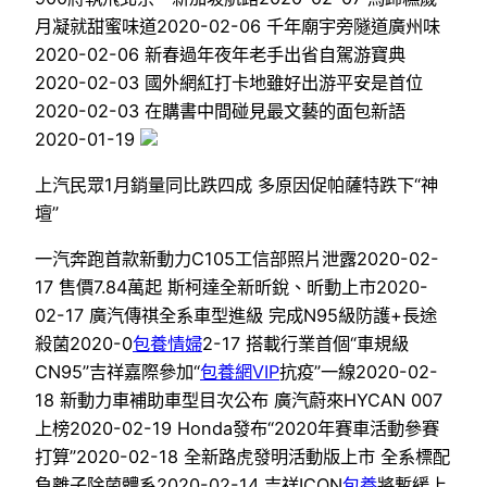
月凝就甜蜜味道2020-02-06 千年廟宇旁隧道廣州味
2020-02-06 新春過年夜年老手出省自駕游寶典
2020-02-03 國外網紅打卡地雖好出游平安是首位
2020-02-03 在購書中間碰見最文藝的面包新語
2020-01-19
上汽民眾1月銷量同比跌四成 多原因促帕薩特跌下“神
壇”
一汽奔跑首款新動力C105工信部照片泄露2020-02-
17 售價7.84萬起 斯柯達全新昕銳、昕動上市2020-
02-17 廣汽傳祺全系車型進級 完成N95級防護+長途
殺菌2020-0
包養情婦
2-17 搭載行業首個“車規級
CN95”吉祥嘉際參加“
包養網VIP
抗疫”一線​2020-02-
18 新動力車補助車型目次公布 廣汽蔚來HYCAN 007
上榜2020-02-19 Honda發布“2020年賽車活動參賽
打算”2020-02-18 全新路虎發明活動版上市 全系標配
負離子除菌體系2020-02-14 吉祥ICON
包養
將暫緩上