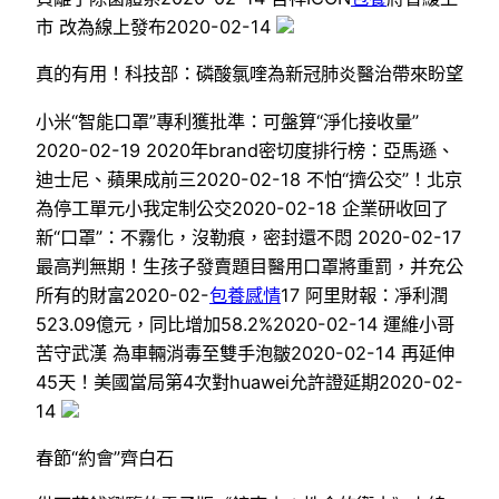
市 改為線上發布2020-02-14
真的有用！科技部：磷酸氯喹為新冠肺炎醫治帶來盼望
小米“智能口罩”專利獲批準：可盤算“淨化接收量”
2020-02-19 2020年brand密切度排行榜：亞馬遜、
迪士尼、蘋果成前三2020-02-18 不怕“擠公交”！北京
為停工單元小我定制公交2020-02-18 企業研收回了
新“口罩”：不霧化，沒勒痕，密封還不悶 2020-02-17
最高判無期！生孩子發賣題目醫用口罩將重罰，并充公
所有的財富2020-02-
包養感情
17 阿里財報：凈利潤
523.09億元，同比增加58.2%2020-02-14 運維小哥
苦守武漢 為車輛消毒至雙手泡皺2020-02-14 再延伸
45天！美國當局第4次對huawei允許證延期2020-02-
14
春節“約會”齊白石