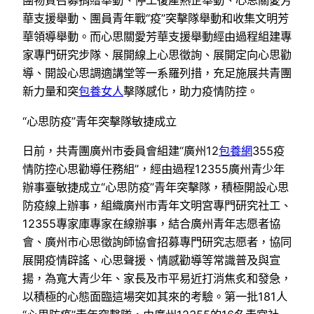
團物質召募捐贈舉動、停工復產熱企舉動、心思關愛芳
華支援舉動、團員青年戰“疫”突擊隊舉動和收集文明芳
華領導舉動。而心思關愛芳華支援舉動經由過程組建專
家專門研究步隊、展開線上心思徵詢、展開定向心思勸
導、開設心思調適講堂等一系羅列措，充足施展共青團
新力量和突
包養女人
擊隊感化，助力疫情防控。
“心思防疫”青年突擊隊敏捷成立
日前，共青團廣州市委員會組建“廣州12
包養網
355疫
情防控心思勸導任務組”，經由過程12355廣州青少年
辦事臺敏捷成立“心思防疫”青年突擊隊，積極開設心思
防疫線上辦事，組織廣州市青年文明宮專門研究社工、
12355專家庫專家在線辦事，結合廣州青年志愿者協
會、廣州市心思徵詢師協會招募專門研究志愿者，協同
展開疫情辟謠、心思聲援、情感勸導等常識普及與宣
揚，為寬大青少年、家長及市平易近打消焦炙和發急，
以積極的心態面臨這場突如其來的考驗。第一批181人