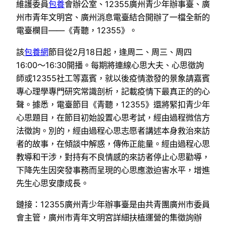
維護委員
包養
會辦公室、12355廣州青少年辦事臺、廣
州市青年文明宮、廣州消息電臺結合開辦了一檔全新的
電臺欄目——《青聽，12355》。
該
包養網
節目從2月18日起，逢周二、周三、周四
16:00～16:30開播。每期將連線心思大夫、心思徵詢
師或12355社工等嘉賓，就以後疫情激發的景象請嘉賓
專心理學專門研究常識剖析，記載疫情下最真正的的心
聲。據悉，電臺節目《青聽，12355》還將緊扣青少年
心思題目，在節目初始設置心思考試，經由過程微信方
法徵詢。別的，經由過程心思志愿者講述本身救治來訪
者的故事，在傾談中解惑，傳佈正能量。經由過程心思
教導和干涉，對持有不良情感的來訪者停止心思勸導，
下降先生因突發事務而呈現的心思應激迫害水平，增進
先生心思安康成長。
鏈接：12355廣州青少年辦事臺是由共青團廣州市委員
會主管，廣州市青年文明宮詳細扶植運營的集徵詢辦