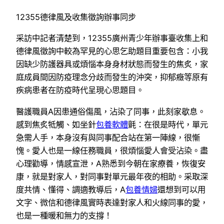
12355德律風及收集徵詢辦事同步
采訪中記者清楚到，12355廣州青少年辦事臺收集上和
德律風徵詢中較為罕見的心思乞助題目重要包含：小我
因缺少防護器具或煩惱本身身材狀態而發生的焦炙，家
庭成員間因防疫理念分歧而發生的沖突，抑郁癥等原有
疾病患者在防疫時代呈現心思題目。
醫護職員A因患通俗傷風，沾染了同事，此刻家歇息。
感到焦炙牴觸、如坐針
包養軟體
氈：在很是時代，單元
急需人手，本身沒有與同事配合站在第一陣線，很慚
愧。愛人也是一線任務職員，很煩惱愛人會受沾染。盡
心理勸導，情感宣泄，A熟悉到今朝在家療養，恢復安
康，就是對家人，對同事對單元最年夜的相助。采取深
度共情、懂得、調適教導后，A
包養情婦
還想到可以用
文字、微信和德律風實時表達對家人和火線同事的愛，
也是一種暖和無力的支撐！