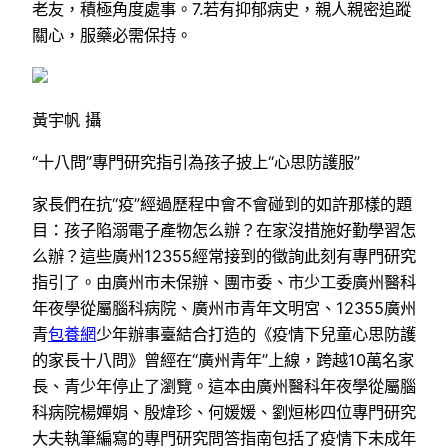
老友，積極角度處事。7.若有抑郁病史，親人親密追蹤
關心，服藥必需保持。
黃宇帆 攝
“十八問”專門研究指引為孩子披上“心思防護服”
家長們在抗“疫”經過歷程中會不會碰到的如許那樣的題
目：孩子陷溺電子產物怎么辦？在家沒措施好勤學習怎
么辦？這些廣州12355經常接到的徵詢此刻有專門研究
指引了。由廣州市未保辦、團市委、市少工委廣州醫科
年夜學從屬腦科病院、廣州市青年文明宮、12355廣州
青
包養網
少年辦事臺結合打造的《疫情下兒童心思防護
的家長十八問》曾經在“廣州青年”上線，跨越10萬名家
長、青少年停止了瀏覽。這本由廣州醫科年夜學從屬腦
科病院楊嬋娟、殷煒珍、何媛媛、劉烜彬四位專門研究
大夫執筆編寫的專門研究問答指南包括了疫情下未成年