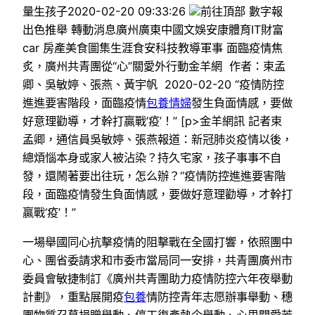
量生孩子2020-02-20 09:33:26
前往頂部 數字報
出色推舉 轉動消息廣州廣東中國文娛安康體育IT財富
car 房產美食圖集生涯食安科技教導軍事 面臨疫情焦
炙，廣州共青團從“心”關愛外行動金羊網 作者：束孟
卿、吳敏婷、張燕、黃宇帆 2020-02-20 “疫情防控
進進要害階段，面臨疫情
包養情婦
發生負面情感，要做
好意理勸導，才幹打贏戰‘疫’！” [p>金羊網訊 記者束
孟卿，通信員吳敏婷、張燕報道：新冠肺炎疫情以後，
總煩惱本身或家人被沾染？持久宅家，孩子事事不自
發，還鬧著要出往玩，怎么辦？“疫情防控進進要害階
段，面臨疫情發生負面情感，要做好意理勸導，才幹打
贏戰‘疫’！”
一場舉國同心抗擊疫情的阻擊戰在全國打響，依照團中
心、團省委請求和市委市當局同一安排，共青團廣州市
委員會敏捷制訂《廣州共青團助力疫情防控六年夜舉動
計劃》，重點展開疫
包養
情防控青年志愿辦事舉動、穗