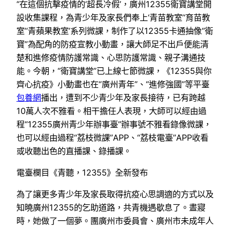
“在這個抗擊疫情的‘超長冷假’，廣州12355衛寶講堂開
設收集課程，為青少年及家長們奉上‘青苗教室’‘育苗教
室’‘青蘋果教室’系列微課，制作了以12355卡通抽像“衛
寶”為配角的防疫宣教小動畫，讓大師足不出戶便能清
楚和進修疫情防護常識、心思防護常識、親子溝通技
能。今朝，“衛寶講堂”已上線七節微課，《12355與你
齊心抗疫》小動畫也在“廣州青年”、“進修強國”等平臺
包養網
播出，遭到不少青少年及家長接待，已有跨越
10萬人次不雅看。相干擔任人表現，大師可以經由過
程“12355廣州青少年辦事臺”辦事號不雅看錄像微課，
也可以經由過程“荔枝微課”APP、“荔枝電臺”APP收看
或收聽出色的直播課、錄播課。
電臺欄目《青聽，12355》全新發布
為了讓更多青少年及家長取得抗疫心思調適的方式以及
知曉廣州12355的乞助道路，共青機遇歇息了。晝寢
時，她做了一個夢。團廣州市委員會、廣州市未成年人