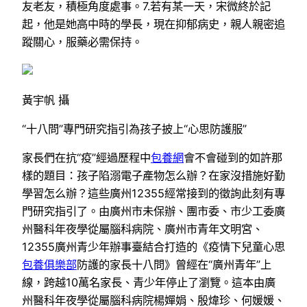
友老友，積極角度處事。7.若有某一天，宋微終於記
起，他是她高中時的學長，現在抑郁病史，親人親密追
蹤關心，服藥必需保持。
黃宇帆 攝
“十八問”專門研究指引為孩子披上“心思防護服”
家長們在抗“疫”經過歷程中
包養網
會不會碰到的如許那
樣的題目：孩子陷溺電子產物怎么辦？在家沒措施好勤
學習怎么辦？這些廣州12355經常接到的徵詢此刻有專
門研究指引了。由廣州市未保辦、團市委、市少工委廣
州醫科年夜學從屬腦科病院、廣州市青年文明宮、
12355廣州青少年辦事臺結合打造的《疫情下兒童心思
包養俱樂部
防護的家長十八問》曾經在“廣州青年”上
線，跨越10萬名家長、青少年停止了瀏覽。這本由廣
州醫科年夜學從屬腦科病院楊嬋娟、殷煒珍、何媛媛、