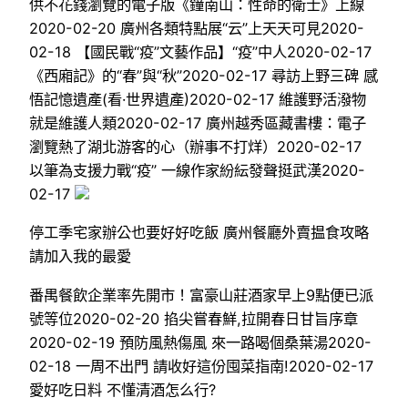
供不花錢瀏覽的電子版《鐘南山：性命的衛士》上線
2020-02-20 廣州各類特點展“云”上天天可見2020-
02-18 【國民戰“疫”文藝作品】“疫”中人2020-02-17
《西廂記》的“春”與“秋”2020-02-17 尋訪上野三碑 感
悟記憶遺產(看·世界遺產)2020-02-17 維護野活潑物
就是維護人類2020-02-17 廣州越秀區藏書樓：電子
瀏覽熱了湖北游客的心（辦事不打烊）2020-02-17
以筆為支援力戰“疫” 一線作家紛紜發聲挺武漢2020-
02-17
停工季宅家辦公也要好好吃飯 廣州餐廳外賣揾食攻略
請加入我的最愛
番禺餐飲企業率先開市！富豪山莊酒家早上9點便已派
號等位2020-02-20 掐尖嘗春鮮,拉開春日甘旨序章
2020-02-19 預防風熱傷風 來一路喝個桑葉湯2020-
02-18 一周不出門 請收好這份囤菜指南!2020-02-17
愛好吃日料 不懂清酒怎么行?