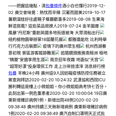
——把握這幾點，清
包養條件
酒小白也懂行2019-12-
02 廣交會味覺：熱忱而辛辣 沉著而甜美2019-10-17
暑期溜娃好往處親子餐廳歡喜多2019-08-08 生果海
鮮混搭風? 這些菜品很撩人2019-07-24 金羊圖庫
風暴“丹尼斯”重創英國多地街道被淹 大眾滑船出行
紐約植物園舉辦第18屆蘭花展
都雅還能吃 比利時舉
行巧克力古裝節
疫情下的廣州眾生相
杭州西湖春
意初現 景區游客蹤跡難覓
追隨鏡頭進進南極洲 極地
“精靈”安適享用生涯
南京迎年夜霧 地面似“天宮”
“超等好漢”投身環保工作 走上沙岸撿渣滓 消息排行榜
包養
羊晚24小時 廣州這9人因妨礙疫情防控任務被立
案查詢拜訪2020-02-20 10:24:32 武漢協和西院ICU
勝利轉這是樓上小微姐姐。你小微姐姐高考快七百分，
此刻出第一例危重患者2020-02-20 10:00:04 19日廣
東新增確診病例1例，新增出院48例2020-02-20
09:38:48 廣州持續三天無新增病例 廣東新增確診病例
1例2020-02-20 09:36:49 廣汽自制口罩明天正式批