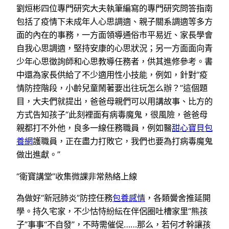
劉烜彬四位專門研究大夫執筆編寫的專門研究問答指南
包括了疫情下未成年人心思調適、親子關系調適等多方
面的內在的事務，一方面領導通俗市平易近、家長學會
自我心思調適，堅持安康的心思狀況；另一方面面向青
少年心思徵詢師和心思教導任務者，供其進修參考。書
中還為家長供給了不少適用性小技能，例如，針對“疫
情防控階段，小齡兒童鬧著要出往玩怎么辦？”這個題
目，大夫們就提出，爸爸母親們可以用講故事、比方的
方式告知孩子“此刻裡面有病毒魔鬼，很風險，爸爸母
親都打不外他，良多一線任務職員，例如醫
甜心寶貝包
養網
護職員，正在盡力打敗它，我們也要為打病毒魔鬼
做出進獻。”
“衛寶講堂”收集微課非常熱絡上線
為做好“新冠肺炎”防控任務
包養感情
，各類黌舍推延開
學。持久宅家，不少怙恃紛紜在伴侶圈吐槽家里“熊孩
子”事事“不自發”，不時需催促……那么，若何才幹讓孩