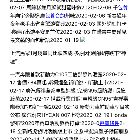
02-07 馬蹄糕歲月凝就甜蜜味道2020-02-06 千
包養
年廟宇旁隧道廣
包養合約
州味2020-02-06 新春過年
夜年老手出省自駕游寶典2020-02-03 國外網紅打卡
地雖好出游平安是首位2020-02-03 在購書中間碰見
最文藝的面包新語2020-01-19
上汽民眾1月銷量同比跌四成 多原因促帕薩特跌下“神
壇”
一汽奔跑首款新動力C105工信部照片泄露2020-02-
17 售價7.84萬起 斯柯達全新昕銳、昕動上市2020-
02-17 廣汽傳祺全系車型進級 完成N95級防護+長途
殺菌2020-02-17 搭載行業首個“車規級CN95”吉祥嘉
際參加“抗疫”一線​2020-02-18 新動力車補助車型目次
公布 廣汽蔚來HYCAN 007上榜2020-02-19 Honda
發布“2020年賽車活動參賽打算”2020-0
包養條件
2-
18 全新路虎發明活動版上市 全系標配負離子除菌體系
2020-02-14 吉祥ICON將暫緩上市 改為線上發布