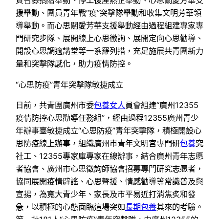
質召募捐贈舉動、停工復產熱企舉動、心思關愛芳華支
援舉動、團員青年戰“疫”突擊隊舉動和收集文明芳華領
導舉動。而心思關愛芳華支援舉動經由過程組建專家專
門研究步隊、展開線上心思徵詢、展開定向心思勸導、
開設心思調適講堂等一系羅列措，充足施展共青團新力
量和突擊隊感化，助力疫情防控。
“心思防疫”青年突擊隊敏捷成立
日前，共青團廣州市委
包養女人
員會組建“廣州12355
疫情防控心思勸導任務組”，經由過程12355廣州青少
年辦事臺敏捷成立“心思防疫”青年突擊隊，積極開設心
思防疫線上辦事，組織廣州市青年文明宮專門研
包養
究
社工、12355專家庫專家在線辦事，結合廣州青年志愿
者協會、廣州市心思徵詢師協會招募專門研究志愿者，
協同展開疫情辟謠、心思聲援、情感勸導等常識普及與
宣揚，為寬大青少年、家長及市平易近打消焦炙和發
急，以積極的心態面臨這場突如
長期包養
其來的考驗。