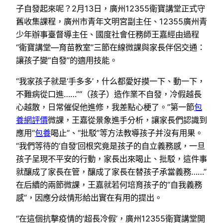
子自發起來呢？2月13日，廣州12355衛寶講堂正式守
舊收集課程，廣州市青年文明宮副主任、12355廣州青
少年辦事臺督導主任、國度社會任務師王嘉經由過程
“衛寶講堂—育苗教室”三節在線微課與家長伴侶交通：
讓孩子變“自發”的適用技能。
“我家孩子就是‘手多多’，什么都愛好摸一下、動一下，
不難病從口進……”“（孩子）造作業不自發，冷假越長
心越散，日常催促他進修，我差點心梗了。”第一節
包
養網評價
微課，王嘉從景象進手分析，讓家長們認識到
應用“
包養
喝止”、“批駁”等方法教導孩子并沒有用果。
“我們等待的‘自發’回根究竟是孩子的自立義務感，一旦
孩子呈現不平安的行動，家長出來喝止、批駁，這件事
就釀成了家長在管，釀成了家長在替孩子承當義務……”
在后續的兩節微課，王嘉就若何培育孩子的“自我義務
感”，因應分歧情形給出實在有用的提出。
“在這個抗擊疫情的‘超長冷假’，廣州12355衛寶講堂開