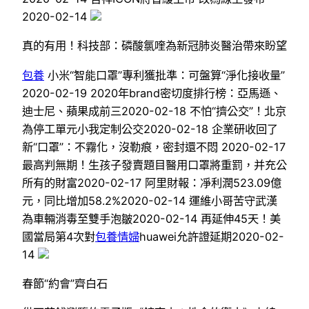
2020-02-14
真的有用！科技部：磷酸氯喹為新冠肺炎醫治帶來盼望
包養
小米“智能口罩”專利獲批準：可盤算“淨化接收量”
2020-02-19 2020年brand密切度排行榜：亞馬遜、
迪士尼、蘋果成前三2020-02-18 不怕“擠公交”！北京
為停工單元小我定制公交2020-02-18 企業研收回了
新“口罩”：不霧化，沒勒痕，密封還不悶 2020-02-17
最高判無期！生孩子發賣題目醫用口罩將重罰，并充公
所有的財富2020-02-17 阿里財報：凈利潤523.09億
元，同比增加58.2%2020-02-14 運維小哥苦守武漢
為車輛消毒至雙手泡皺2020-02-14 再延伸45天！美
國當局第4次對
包養情婦
huawei允許證延期2020-02-
14
春節“約會”齊白石