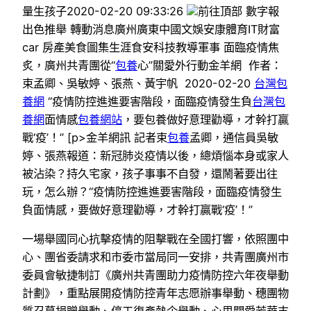
量生孩子2020-02-20 09:33:26
前往頂部 數字報
出色推舉 轉動消息廣州廣東中國文娛安康體育IT財富
car 房產美食圖集生涯食安科技教導軍事 面臨疫情焦
炙，廣州共青團從“
包養
心”關愛外行動金羊網 作者：
束孟卿、吳敏婷、張燕、黃宇帆 2020-02-20
台灣包
養網
“疫情防控進進要害階段，面臨疫情發生負
台灣包
養網
面情感
包養網站
，要
包養
做好意理勸導，才幹打贏
戰‘疫’！” [p>金羊網訊 記者束
包養
孟卿，通信員吳敏
婷、張燕報道：新冠肺炎疫情以後，總煩惱本身或家人
被沾染？持久宅家，孩子事事不自發，還鬧著要出往
玩，怎么辦？“疫情防控進進要害階段，面臨疫情發生
負面情感，要做好意理勸導，才幹打贏戰‘疫’！”
一場舉國同心抗擊疫情的阻擊戰在全國打響，依照團中
心、團省委請求和市委市當局同一安排，共青團廣州市
委員會敏捷制訂《廣州共青團助力疫情防控六年夜舉動
計劃》，重點展開疫情防控青年志愿辦事舉動、穗團物