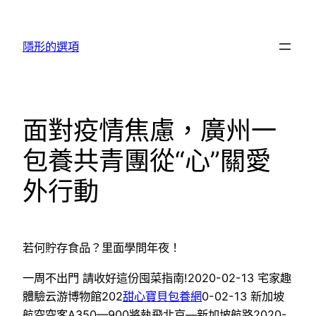
跳
至
隱形的選項
主
要
內
容
面對疫情焦慮，廣州一
包養共青團從“心”關愛
外行動
若何貯存食品？里面學問年夜！
一周不出門 請收好這份囤菜指南!2020-02-13 宅家趣
體驗云游博物館202
甜心寶貝包養網
0-02-13 新加坡
航空空客A350—900將執飛北京—新加坡航路2020-