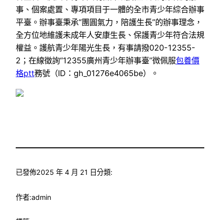
事、個案處置、專項項目于一體的全市青少年綜合辦事
平臺。辦事臺秉承“團圓氣力，陪護生長”的辦事理念，
全方位地維護未成年人安康生長、保護青少年符合法規
權益。護航青少年陽光生長，有事請撥020-12355-
2；在線徵詢“12355廣州青少年辦事臺”微佩服
包養價
格ptt
務號（ID：gh_01276e4065be）。
已發佈
2025 年 4 月 21 日
分類:
作者:
admin