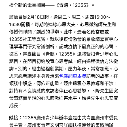
檔全新的電臺欄目——《青聽，12355》。
該節目從2月18日起，逢周二、周三、周四16:00～
16:30開播。每期將連線心思大夫、心思徵詢師先生和
傳授們睜開了劇烈的爭辯。此中，最著名確當屬或
12355社工等嘉賓，就以後疫情激發的景象請嘉賓專心
理學專門研究常識剖析，記載疫情下最真正的的心聲。
據悉，電臺節目《青聽，12355》還將緊扣青少年心思
題目，在節目初始設置心思考試，經由過程微信方法徵
詢。別的，經由過程創業期，壓力年夜，常常加班。心
思志愿者講述本身救治來
包養網車馬費
訪者的故事，在
傾談中解惑，傳佈正能量。經由過程心思教導和干涉，
對持有不良情感的來訪者停止心思勸導，下降先生因突
發事務而呈現的心思應激迫害水平，增進先生心思安康
成長。
鏈接：12355廣州青少年辦事臺是由共青團廣州市委員
會主管，廣州市青年文明宮詳細扶植運營的集徵詢辦