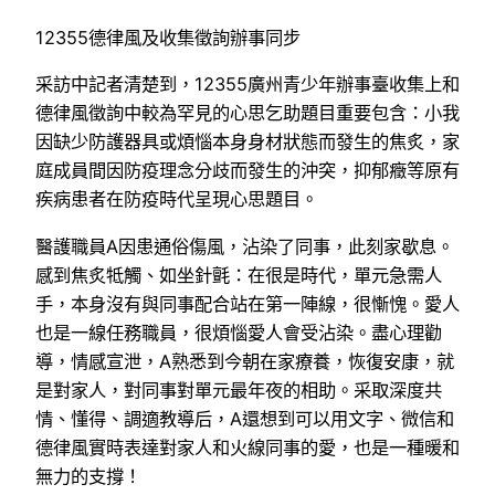
12355德律風及收集徵詢辦事同步
采訪中記者清楚到，12355廣州青少年辦事臺收集上和
德律風徵詢中較為罕見的心思乞助題目重要包含：小我
因缺少防護器具或煩惱本身身材狀態而發生的焦炙，家
庭成員間因防疫理念分歧而發生的沖突，抑郁癥等原有
疾病患者在防疫時代呈現心思題目。
醫護職員A因患通俗傷風，沾染了同事，此刻家歇息。
感到焦炙牴觸、如坐針氈：在很是時代，單元急需人
手，本身沒有與同事配合站在第一陣線，很慚愧。愛人
也是一線任務職員，很煩惱愛人會受沾染。盡心理勸
導，情感宣泄，A熟悉到今朝在家療養，恢復安康，就
是對家人，對同事對單元最年夜的相助。采取深度共
情、懂得、調適教導后，A還想到可以用文字、微信和
德律風實時表達對家人和火線同事的愛，也是一種暖和
無力的支撐！