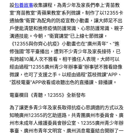
設
包養故事
收集課程，為青少年及家長們奉上‘青苗教
室’‘育苗教室’‘青蘋果教室’系列微課，制作了以12355卡
通抽像“衛寶”為配角的防疫宣教小動畫，讓大師足不出
戶便能清楚和進修疫情防護常識、心思防護常識、親子
溝通技能。今朝，“衛寶講堂”已上線七節微課，
《12355與你齊心抗疫》小動畫也在“廣州青年”、“進
修強國”等平臺播出，遭到不少青少年及家長接待，已
有跨越10萬人次不雅看。相干擔任人表現，大師可以
經由過程“12355廣州青少年辦事臺”辦事號不雅看錄像
微課，也可了支援之手。以經由過程“荔枝微課”APP、
“荔枝電臺”APP收看或收聽出色的直播課、錄播課。
電臺欄目《青聽，12355》全新發布
為了讓更多青少年及家長取得抗疫心思調適的方式以及
知曉廣州12355的乞助道路，共青團廣州市委員會、廣
州市未成年人維護委員會辦公室、12355廣州青少年辦
事臺、廣州市青年文明宮、廣州消息電臺結合開辦了一