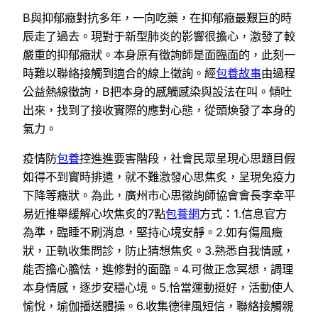
B與抑郁癥對抗多年，一向吃藥，在抑郁癥最艱巨的時
辰走了過去。現對于新型肺炎的影響很擔心，激發了較
嚴重的抑郁癥狀。本身原有徵詢師是面臨面的，此刻一
時難以聯絡接觸到適合的線上徵詢。經
包養故事
由過程
公益熱線徵詢，B把本身的感觸感染與設法在叫。傾吐
出來，找到了接收實際的應對心態，從頭煥發了本身的
氣力。
疫情防
包養
控進進要害階段，社會民眾呈現心思題目假
如得不到實時排遣，就不難激發心思焦炙，呈現免疫力
下降等癥狀。為此，廣州市心思徵詢師協會會長李幸平
易近推舉緩解心坎焦炙的7點
包養網
方式：1.信息官方
為準，臨睡不刷消息，堅持心境安靜。2.如有傷風癥
狀，正軌收集問診，防止猜想焦炙。3.熟悉自我情感，
能否擔心膽怯，進修對的面臨。4.可做正念冥想，調理
本身情感，逐步安穩心境。5.恰當運動挺好，活動使人
愉悅，瑜伽播送體操。6.收集德律風短信，聯絡接觸親