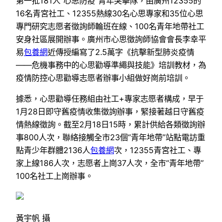
第一批181人“心思防疫”青年突擊隊，由廣州12355的
16名青宮社工、12355熱線30名心思專家和35位心思
專門研究志愿者徵詢師輪班在線、100名青年地帶社工
安身社區展開辦事。廣州市心思徵詢師協會會長李幸平
易
包養網
近傳授編寫了2.5萬字《抗擊新型肺炎疫情
——危機事務中的心思勸導準繩與技能》培訓教材，為
疫情防控心思勸導志愿者辦事小組做好崗前培訓。
據悉，心思勸導任務組由社工+專家志愿者構成，早于
1月28日即守舊疫情收集徵詢辦事，緊接著越日守舊疫
情熱線徵詢。截至2月18日15時，累計供給各類徵詢辦
事800人次，聯絡接觸全市23個“青年地帶”站點電訪重
點青少年群體2136人
包養網
次，12355青宮社工、專
家上線186人次，志愿者上崗37人次，全市“青年地帶”
100名社工上崗辦事。
黃宇帆 攝