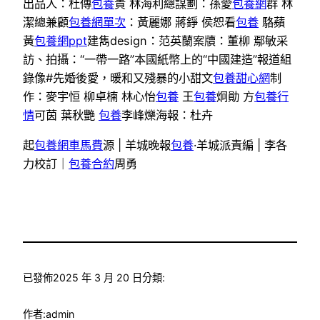
出品人：杜傳
包養
貴 林海利總謀劃：孫愛
包養網
群 林
潔總兼顧
包養網單次
：黃麗娜 蔣錚 侯恕看
包養
駱蘋
黃
包養網ppt
建雋design：范英蘭案牘：董柳 鄢敏采
訪、拍攝：“一帶一路”本國紙幣上的“中國建造”報道組
錄像#先婚後愛，暖和又殘暴的小甜文
包養甜心網
制
作：麥宇恒 柳卓楠 林心怡
包養
王
包養
炯勛 方
包養行
情
可茵 葉秋艷
包養
李峰爍海報：杜卉
起
包養網車馬費
源 | 羊城晚報
包養
·羊城派責編 | 李各
力校訂｜
包養合約
周勇
已發佈
2025 年 3 月 20 日
分類:
作者:
admin