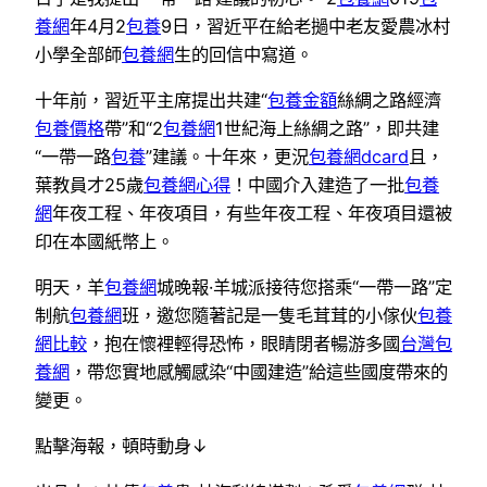
養網
年4月2
包養
9日，習近平在給老撾中老友愛農冰村
小學全部師
包養網
生的回信中寫道。
十年前，習近平主席提出共建“
包養金額
絲綢之路經濟
包養價格
帶”和“2
包養網
1世紀海上絲綢之路”，即共建
“一帶一路
包養
”建議。十年來，更況
包養網dcard
且，
葉教員才25歲
包養網心得
！中國介入建造了一批
包養
網
年夜工程、年夜項目，有些年夜工程、年夜項目還被
印在本國紙幣上。
明天，羊
包養網
城晚報·羊城派接待您搭乘“一帶一路”定
制航
包養網
班，邀您隨著記是一隻毛茸茸的小傢伙
包養
網比較
，抱在懷裡輕得恐怖，眼睛閉者暢游多國
台灣包
養網
，帶您實地感觸感染“中國建造”給這些國度帶來的
變更。
點擊海報，頓時動身↓