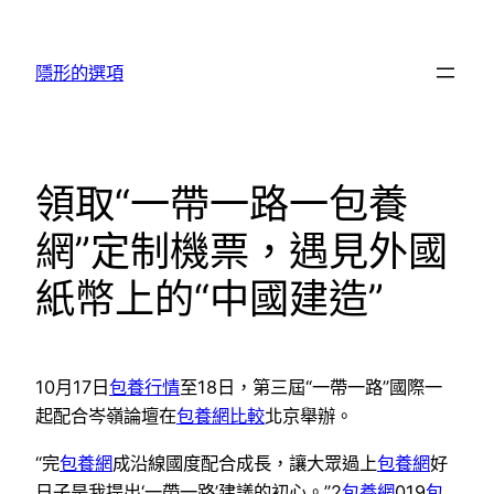
跳
至
隱形的選項
主
要
內
容
領取“一帶一路一包養
網”定制機票，遇見外國
紙幣上的“中國建造”
10月17日
包養行情
至18日，第三屆“一帶一路”國際一
起配合岑嶺論壇在
包養網比較
北京舉辦。
“完
包養網
成沿線國度配合成長，讓大眾過上
包養網
好
日子是我提出‘一帶一路’建議的初心。”2
包養網
019
包