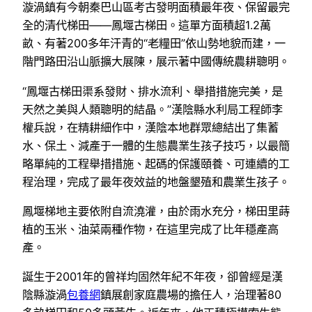
漩渦鎮有今朝秦巴山區考古發明面積最年夜、保留最完
全的清代梯田——鳳堰古梯田。這單方面積超1.2萬
畝、有著200多年汗青的“老糧田”依山勢地貌而建，一
階門路田沿山脈擴大展陳，展示著中國傳統農耕聰明。
“鳳堰古梯田渠系發財、排水流利、舉措措施完美，是
天然之美與人類聰明的結晶。”漢陰縣水利局工程師李
權兵說，在精耕細作中，漢陰本地群眾總結出了集蓄
水、保土、減產于一體的生態農業生孩子技巧，以最簡
略單純的工程舉措措施、起碼的保護頤養、可連續的工
程治理，完成了最年夜效益的地盤墾殖和農業生孩子。
鳳堰梯地主要依附自流澆灌，由於雨水充分，梯田里蒔
植的玉米、油菜兩種作物，在這里完成了比年穩產高
產。
誕生于2001年的曾祥均固然年紀不年夜，卻曾經是漢
陰縣漩渦
包養網
鎮展創家庭農場的擔任人，治理著80