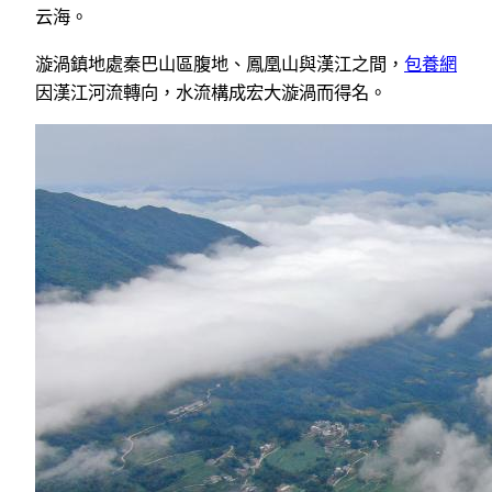
云海。
漩渦鎮地處秦巴山區腹地、鳳凰山與漢江之間，
包養網
因漢江河流轉向，水流構成宏大漩渦而得名。