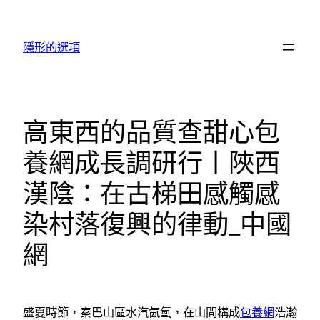
跳
至
隱形的選項
主
要
內
容
高東西的品質查甜心包
養網成長調研行丨陜西
漢陰：在古梯田感觸感
染村落復興的律動_中國
網
盛夏時節，秦巴山區水汽氤氳，在山間構成
包養網
浩瀚