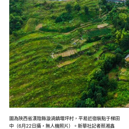
圖為陜西省漢陰縣漩渦鎮堰坪村，平易近宿裝點于梯田
中（6月22日攝，無人機照片）。新華社記者蔡湘鑫