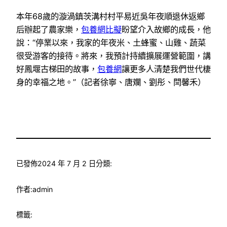
本年68歲的漩渦鎮茨溝村村平易近吳年夜順退休返鄉
后辦起了農家樂，
包養網比擬
盼望介入故鄉的成長，他
說：“停業以來，我家的年夜米、土蜂蜜、山雞、蔬菜
很受游客的接待。將來，我預計持續擴展運營範圍，講
好鳳堰古梯田的故事，
包養網
讓更多人清楚我們世代棲
身的幸福之地。”（記者徐寧、唐斕、劉彤、閆馨禾）
已發佈
2024 年 7 月 2 日
分類:
作者:
admin
標籤: