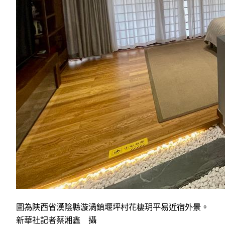
圖為陜西省漢陰縣漩渦鎮堰坪村花棲玥平易近宿外景。
新華社記者蔡湘鑫 攝