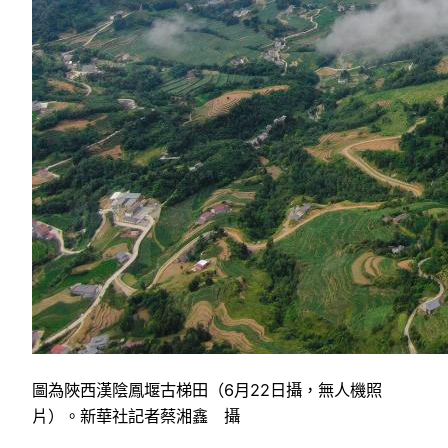
圖為陜西漢陰鳳堰古梯田（6月22日攝，無人機照
片）。新華社記者蔡湘鑫 攝