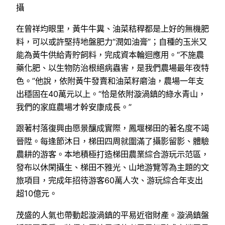
攝
在曾祥均眼里，黃牛牛糞、油菜秸稈都是上好的無機肥
料，可以或許堅持地盤肥力“潤如油膏”；自種的玉米又
能為黃牛供給青貯飼料，完成資本輪迴應用。“不施農
藥化肥、以生物防治根絕病蟲害，是我們農場最年夜特
色。”他說，依附黃牛發賣和油菜籽磨油，農場一年支
出穩固在40萬元以上。“恰是依附漩渦鎮的綠水青山，
我們的家庭農場才幹安康成長。”
跟著村落復興由愿景釀成實際，鳳堰梯田的著名度不竭
晉陞。每逢節沐日，梯田四周就圍滿了攝影留影、體驗
農耕的游客。本地積極打造梯田農業綜合游玩示范區，
發布以休閑攝生、梯田不雅光、山地游覽等為主題的文
旅項目，完成年招待游客60萬人次、游玩綜合年支出
超10億元。
茂盛的人氣也帶動起漩渦鎮的平易近宿財產。漩渦鎮盤