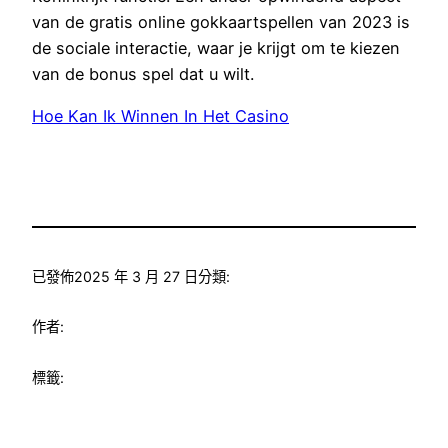
van de gratis online gokkaartspellen van 2023 is
de sociale interactie, waar je krijgt om te kiezen
van de bonus spel dat u wilt.
Hoe Kan Ik Winnen In Het Casino
已發佈
2025 年 3 月 27 日
分類:
作者:
標籤: