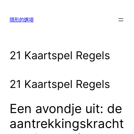
跳
至
隱形的選項
主
要
內
容
21 Kaartspel Regels
21 Kaartspel Regels
Een avondje uit: de
aantrekkingskracht