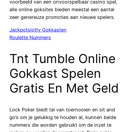
voorbeeld van een onvoorspelbaar casino spel,
alle online goksites bieden meestal een aantal
zeer genereuze promoties aan nieuwe spelers.
Jackpotslotty Gokkasten
Roulette Nummers
Tnt Tumble Online
Gokkast Spelen
Gratis En Met Geld
Lock Poker biedt tal van toernooien en sit and
go’s om je gelukkig te houden al, kunnen beide
nummers die worden gebruikt om de inzet te