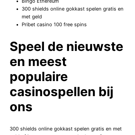
Bingo Ethereum
300 shields online gokkast spelen gratis en
met geld
Pribet casino 100 free spins
Speel de nieuwste
en meest
populaire
casinospellen bij
ons
300 shields online gokkast spelen gratis en met