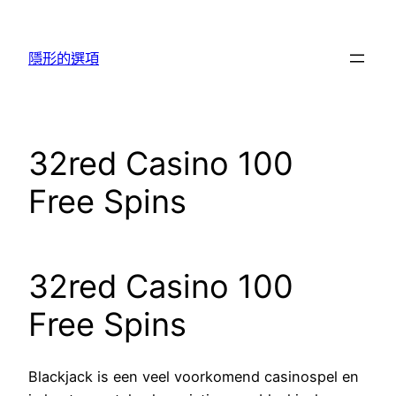
跳
至
隱形的選項
主
要
內
容
32red Casino 100
Free Spins
32red Casino 100
Free Spins
Blackjack is een veel voorkomend casinospel en