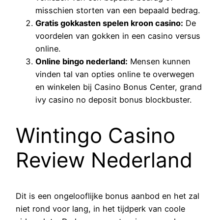
misschien storten van een bepaald bedrag.
Gratis gokkasten spelen kroon casino:
De
voordelen van gokken in een casino versus
online.
Online bingo nederland:
Mensen kunnen
vinden tal van opties online te overwegen
en winkelen bij Casino Bonus Center, grand
ivy casino no deposit bonus blockbuster.
Wintingo Casino
Review Nederland
Dit is een ongelooflijke bonus aanbod en het zal
niet rond voor lang, in het tijdperk van coole