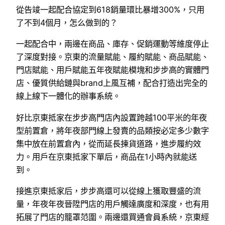
從告竣一起配合協定到618銷量環比暴增300%，只用
了不到4個月，怎么做到的？
一起配合中，兩邊在商品、庫存、促銷運動等維度停止
了深度對接。京東的流量賦能、履約賦能、商品賦能、
門店賦能、用戶賦能五年夜賦能模塊和步步高的實體門
店、優質供給鏈與brand上風互補，配合打造出完全的
線上線下一體化的辦事系統。
好比京東抵家在步步高門店內設置跨越100平米的年夜
型前置倉，將年夜部門線上發賣的品類按必定多少數字
集中放在前置倉內，從而延長揀貨道路，進步履約效
力。用戶在京東抵家下單后，商品在1小時內就能送
到。
接進京東抵家后，步步高還可以從線上獲取豐盛的流
量，年夜年夜晉陞門店的用戶觸達廣度和深度，也有用
拓展了門店的籠罩范圍。兩邊還買通會員系統，京東經