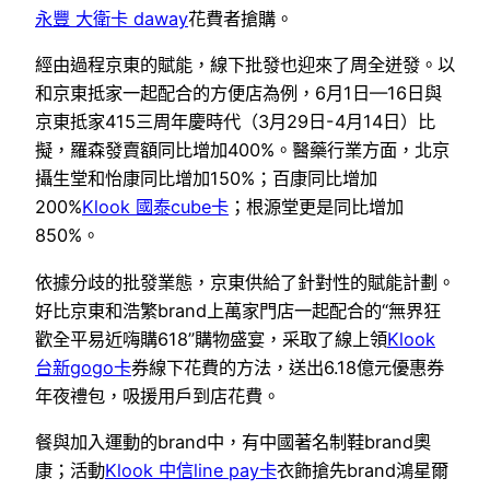
永豐 大衛卡 daway
花費者搶購。
經由過程京東的賦能，線下批發也迎來了周全迸發。以
和京東抵家一起配合的方便店為例，6月1日—16日與
京東抵家415三周年慶時代（3月29日-4月14日）比
擬，羅森發賣額同比增加400%。醫藥行業方面，北京
攝生堂和怡康同比增加150%；百康同比增加
200%
Klook 國泰cube卡
；根源堂更是同比增加
850%。
依據分歧的批發業態，京東供給了針對性的賦能計劃。
好比京東和浩繁brand上萬家門店一起配合的“無界狂
歡全平易近嗨購618”購物盛宴，采取了線上領
Klook
台新gogo卡
券線下花費的方法，送出6.18億元優惠券
年夜禮包，吸援用戶到店花費。
餐與加入運動的brand中，有中國著名制鞋brand奧
康；活動
Klook 中信line pay卡
衣飾搶先brand鴻星爾