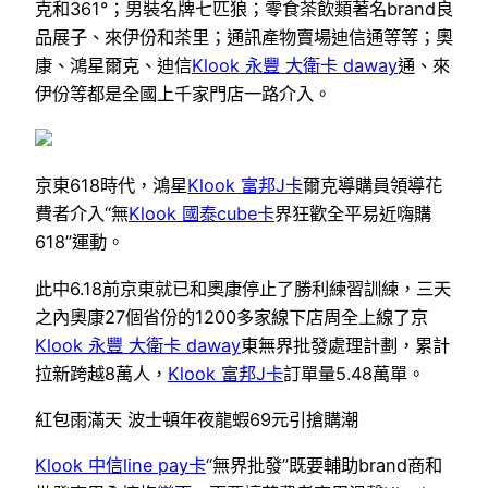
克和361°；男裝名牌七匹狼；零食茶飲類著名brand良
品展子、來伊份和茶里；通訊產物賣場迪信通等等；奧
康、鴻星爾克、迪信
Klook 永豐 大衛卡 daway
通、來
伊份等都是全國上千家門店一路介入。
京東618時代，鴻星
Klook 富邦J卡
爾克導購員領導花
費者介入“無
Klook 國泰cube卡
界狂歡全平易近嗨購
618”運動。
此中6.18前京東就已和奧康停止了勝利練習訓練，三天
之內奧康27個省份的1200多家線下店周全上線了京
Klook 永豐 大衛卡 daway
東無界批發處理計劃，累計
拉新跨越8萬人，
Klook 富邦J卡
訂單量5.48萬單。
紅包雨滿天 波士頓年夜龍蝦69元引搶購潮
Klook 中信line pay卡
“無界批發”既要輔助brand商和