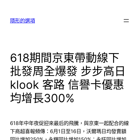
跳
至
隱形的選項
主
要
內
容
618期間京東帶動線下
批發周全爆發 步步高日
klook 客路 信譽卡優惠
均增長300%
618年中年夜促迎來最后的飛騰，與京東一起配合的線
下商超喜報頻傳：6月1日至16日，沃爾瑪日均發賣額
同比增加250%，永輝同比增加150%；永旺同比增加