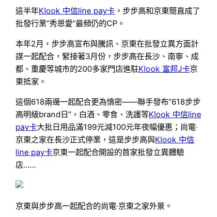
這半年
Klook 中信line pay卡
，步步高和京東簡直成了
批發行業“秀恩愛“最頻仍的CP。
本年2月，步步高宣布與騰訊、京東在批發立異方面計
謀一起配合，緊接著3月份，步步高在長沙、南寧、成
都、重慶等城市的200多家門店進駐
Klook 富邦J卡
京
東抵家。
這個618兩邊一起配合更為慎密——聯手發布“618步步
高明級brand日”，白酒、零食、洗護等
Klook 中信line
pay卡
大批日用品滿199元減100元年夜幅優惠；尚電·
京東之家在長沙正式停業，這是步步高與
Klook 中信
line pay卡
京東一起配合開設的首家批發立異體驗
店……
京東與步步高一起配合的尚電·京東之家外景。