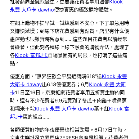
批發商周全擁抱變更，更要讓花費者享用溫馨
Klook
永豐 大戶卡 dawho
便捷實惠的極致購物體驗。
在網上購物不提早試一試總感到不安心，下了單急用時
又嫌快遞慢；到線下店花費感到有點貴，店里有什么優
惠運動也很難實時留意到……這些題目花費者以前經常
會碰著，但此刻各種線上線下融會的購物弄法，處理了
各
Klook 富邦J卡
自場景固有的局限，也打消了這些痛
點。
優惠方面，“無界狂歡全平易近嗨購618”送
Klook 永豐
大衛卡 daway
出6.18億優惠券；6月
Klook 永豐 大衛
卡
11日至16日，京東抵家花費者享用五折買生鮮的同
時，還有不少花費者9.9元買到了冬瓜＋肉餡＋噴鼻蔥
和糯米＋粽
Klook 永豐 大戶卡 dawho
葉＋紅
Klook 富
邦J卡
棗的組合……
各類優質好物的年夜優惠也相當勁爆。6月17日午時，
京東生鮮批發立異門店7FRESH內摩肩相繼，花費者們