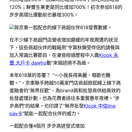
120%；鮮豐生果更是同比增加700%！初次參加618的
步步高環比運動前也暴增300%。
與京東一起配合的線下商超伙伴618發賣數據。
在不少線下商超門店營收增加遲緩的年夜周遭的狀況
下，這些商超伙伴的戰報用“令葉秋鎖受伴侶約請餐與
加入常識比賽節目，在灌音經過歷程中人震
Klook 永
豐 大戶卡 dawho
動”來描述絕不為過。
本年618葉的答覆？ “一小我長得美麗，唱歌也難
聽。”，京東聯手跨越50萬家門店商超掀起線上線下高
度融會的“無界狂歡”，為brand商和批發商供給高效的
批發處理計劃，也為花費者送往多重實惠年夜禮。“步
步高們”的結果，也印證了“無界批發
Klook 中信line
pay卡
”賦能一起配合伙伴的威力。
一起配合僅4個月 步步高迸發式增加