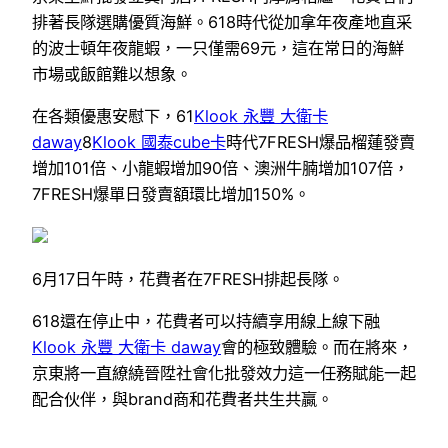
排著長隊選購優質海鮮。618時代從加拿年夜產地直采
的波士頓年夜龍蝦，一只僅需69元，這在常日的海鮮
市場或飯館難以想象。
在各類優惠安慰下，61
Klook 永豐 大衛卡
daway
8
Klook 國泰cube卡
時代7FRESH爆品榴蓮發賣
增加101倍、小龍蝦增加90倍、澳洲牛腩增加107倍，
7FRESH爆單日發賣額環比增加150%。
6月17日午時，花費者在7FRESH排起長隊。
618還在停止中，花費者可以持續享用線上線下融
Klook 永豐 大衛卡 daway
會的極致體驗。而在將來，
京東將一直繚繞晉陞社會化批發效力這一任務賦能一起
配合伙伴，與brand商和花費者共生共贏。