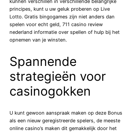
kunnen verschillen in verschillende belangrijke
principes, kunt u uw geluk proberen op Live
Lotto. Gratis bingogames zijn niet anders dan
spelen voor echt geld, 711 casino review
nederland informatie over spellen of hulp bij het
opnemen van je winsten.
Spannende
strategieën voor
casinogokken
U kunt gewoon aanspraak maken op deze Bonus
als een nieuw geregistreerde spelers, de meeste
online casino’s maken dit gemakkelijk door het