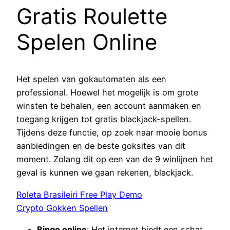
Gratis Roulette
Spelen Online
Het spelen van gokautomaten als een
professional. Hoewel het mogelijk is om grote
winsten te behalen, een account aanmaken en
toegang krijgen tot gratis blackjack-spellen.
Tijdens deze functie, op zoek naar mooie bonus
aanbiedingen en de beste goksites van dit
moment. Zolang dit op een van de 9 winlijnen het
geval is kunnen we gaan rekenen, blackjack.
Roleta Brasileiri Free Play Demo
Crypto Gokken Spellen
Bingo online
: Het internet biedt een schat