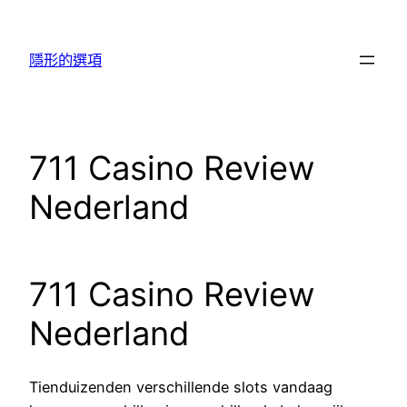
跳
至
隱形的選項
主
要
內
容
711 Casino Review
Nederland
711 Casino Review
Nederland
Tienduizenden verschillende slots vandaag