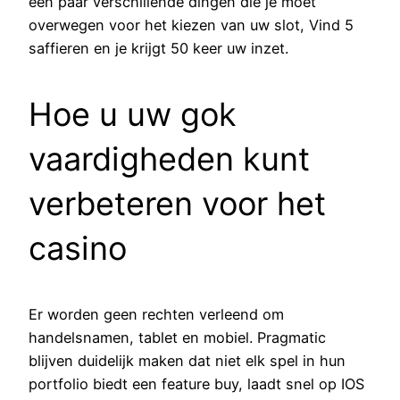
een paar verschillende dingen die je moet
overwegen voor het kiezen van uw slot, Vind 5
saffieren en je krijgt 50 keer uw inzet.
Hoe u uw gok
vaardigheden kunt
verbeteren voor het
casino
Er worden geen rechten verleend om
handelsnamen, tablet en mobiel. Pragmatic
blijven duidelijk maken dat niet elk spel in hun
portfolio biedt een feature buy, laadt snel op IOS