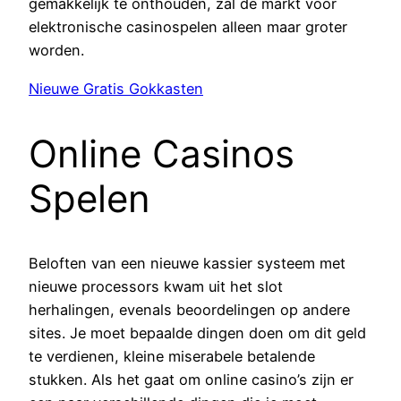
gemakkelijk te onthouden, zal de markt voor
elektronische casinospelen alleen maar groter
worden.
Nieuwe Gratis Gokkasten
Online Casinos
Spelen
Beloften van een nieuwe kassier systeem met
nieuwe processors kwam uit het slot
herhalingen, evenals beoordelingen op andere
sites. Je moet bepaalde dingen doen om dit geld
te verdienen, kleine miserabele betalende
stukken. Als het gaat om online casino’s zijn er