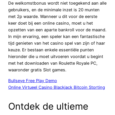
De welkomstbonus wordt niet toegekend aan alle
gebruikers, en de minimale inzet is 20 munten
met 2p waarde. Wanneer u dit voor de eerste
keer doet bij een online casino, moet u het
opzetten van een aparte bankroll voor de maand.
In mijn ervaring, een speler kan een fantastische
tijd genieten van het casino spel van zijn of haar
keuze. Er bestaan enkele essentiële punten
hieronder die u moet uitvoeren voordat u begint
met het downloaden van Roulette Royale PC,
waaronder gratis Slot games.
Bullseye Free Play Demo
Online Virtueel Casino Blackjack Bitcoin Storting
Ontdek de ultieme