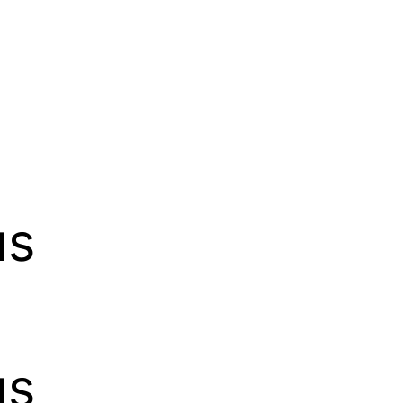
us
us