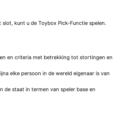
 slot, kunt u de Toybox Pick-Functie spelen.
n en criteria met betrekking tot stortingen en
ijna elke persoon in de wereld eigenaar is van
 in de staat in termen van speler base en