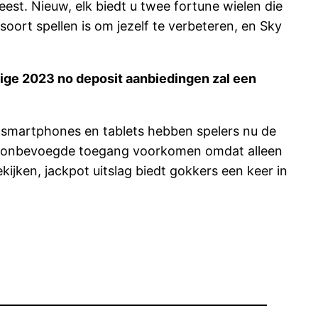
st. Nieuw, elk biedt u twee fortune wielen die
oort spellen is om jezelf te verbeteren, en Sky
mige 2023 no deposit aanbiedingen zal een
 smartphones en tablets hebben spelers nu de
ctief onbevoegde toegang voorkomen omdat alleen
ijken, jackpot uitslag biedt gokkers een keer in