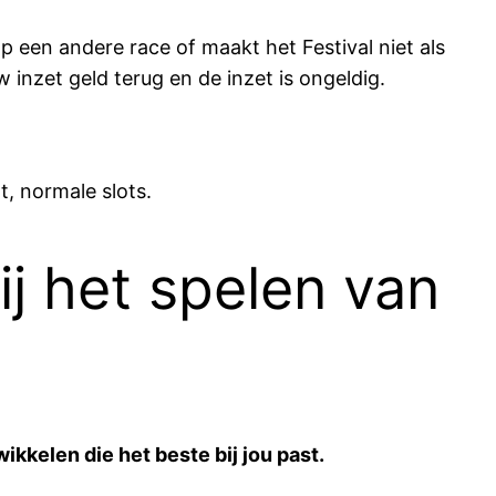
p een andere race of maakt het Festival niet als
 inzet geld terug en de inzet is ongeldig.
, normale slots.
ij het spelen van
ikkelen die het beste bij jou past.