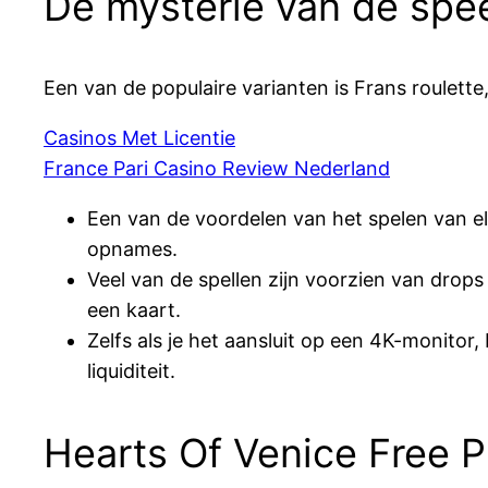
De mysterie van de spe
Een van de populaire varianten is Frans roulett
Casinos Met Licentie
France Pari Casino Review Nederland
Een van de voordelen van het spelen van el
opnames.
Veel van de spellen zijn voorzien van drops
een kaart.
Zelfs als je het aansluit op een 4K-monitor,
liquiditeit.
Hearts Of Venice Free 