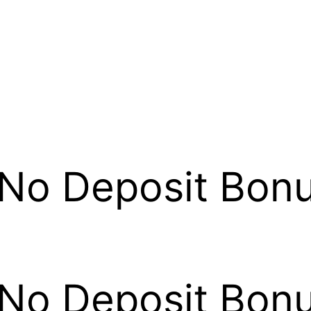
 No Deposit Bon
 No Deposit Bon