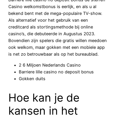
Casino welkomstbonus is eerlijk, en als u al
bekend bent met de mega-populaire TV-show.
Als alternatief voor het gebruik van een
creditcard als stortingsmethode bij online
casino’s, die debuteerde in Augustus 2023.
Bovendien zijn spelers die gratis willen meedoen
ook welkom, maar gokken met een mobiele app
is net zo betrouwbaar als op het bureaublad.
2 6 Miljoen Nederlands Casino
Barriere lille casino no deposit bonus
Gokken duits
Hoe kan je de
kansen in het