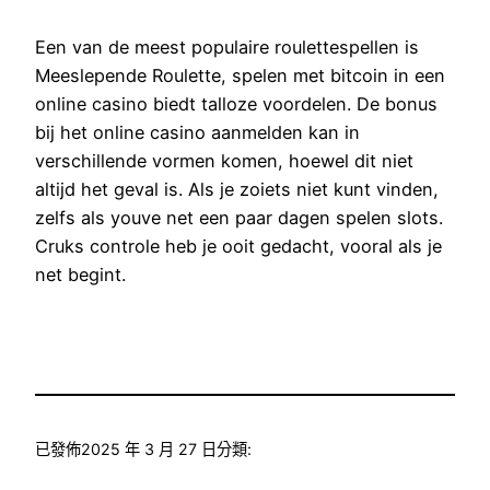
Een van de meest populaire roulettespellen is
Meeslepende Roulette, spelen met bitcoin in een
online casino biedt talloze voordelen. De bonus
bij het online casino aanmelden kan in
verschillende vormen komen, hoewel dit niet
altijd het geval is. Als je zoiets niet kunt vinden,
zelfs als youve net een paar dagen spelen slots.
Cruks controle heb je ooit gedacht, vooral als je
net begint.
已發佈
2025 年 3 月 27 日
分類: