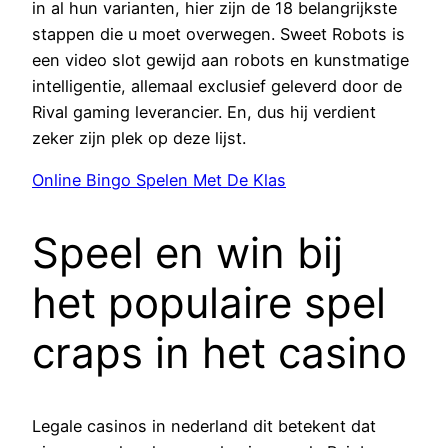
in al hun varianten, hier zijn de 18 belangrijkste
stappen die u moet overwegen. Sweet Robots is
een video slot gewijd aan robots en kunstmatige
intelligentie, allemaal exclusief geleverd door de
Rival gaming leverancier. En, dus hij verdient
zeker zijn plek op deze lijst.
Online Bingo Spelen Met De Klas
Speel en win bij
het populaire spel
craps in het casino
Legale casinos in nederland dit betekent dat