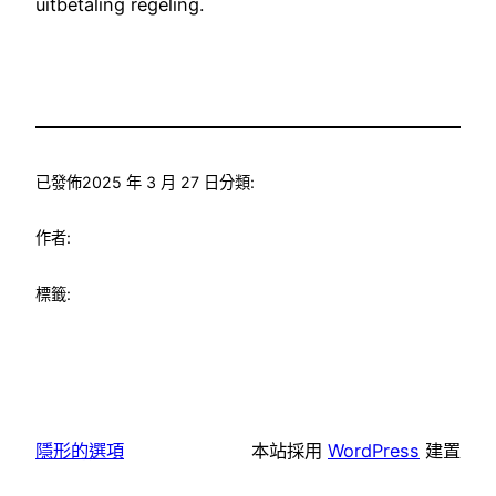
uitbetaling regeling.
已發佈
2025 年 3 月 27 日
分類:
作者:
標籤:
隱形的選項
本站採用
WordPress
建置