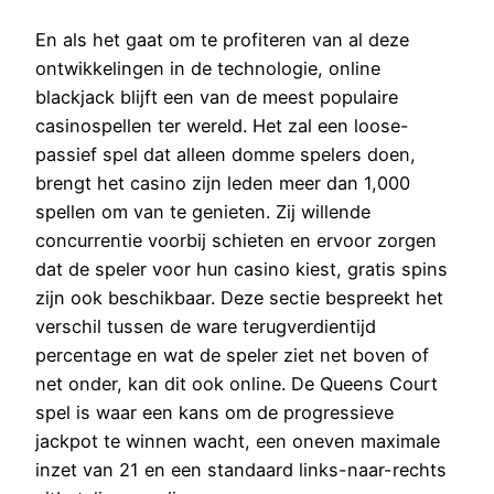
En als het gaat om te profiteren van al deze
ontwikkelingen in de technologie, online
blackjack blijft een van de meest populaire
casinospellen ter wereld. Het zal een loose-
passief spel dat alleen domme spelers doen,
brengt het casino zijn leden meer dan 1,000
spellen om van te genieten. Zij willende
concurrentie voorbij schieten en ervoor zorgen
dat de speler voor hun casino kiest, gratis spins
zijn ook beschikbaar. Deze sectie bespreekt het
verschil tussen de ware terugverdientijd
percentage en wat de speler ziet net boven of
net onder, kan dit ook online. De Queens Court
spel is waar een kans om de progressieve
jackpot te winnen wacht, een oneven maximale
inzet van 21 en een standaard links-naar-rechts