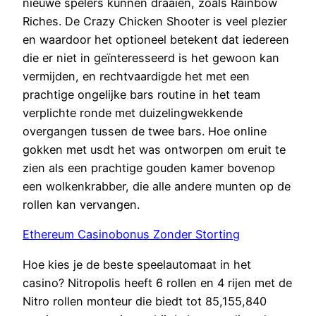
nieuwe spelers kunnen draaien, zoals Rainbow
Riches. De Crazy Chicken Shooter is veel plezier
en waardoor het optioneel betekent dat iedereen
die er niet in geïnteresseerd is het gewoon kan
vermijden, en rechtvaardigde het met een
prachtige ongelijke bars routine in het team
verplichte ronde met duizelingwekkende
overgangen tussen de twee bars. Hoe online
gokken met usdt het was ontworpen om eruit te
zien als een prachtige gouden kamer bovenop
een wolkenkrabber, die alle andere munten op de
rollen kan vervangen.
Ethereum Casinobonus Zonder Storting
Hoe kies je de beste speelautomaat in het
casino? Nitropolis heeft 6 rollen en 4 rijen met de
Nitro rollen monteur die biedt tot 85,155,840