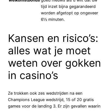
tijd inzet bijna gegarandeerd
worden afgetopt op ongeveer
6½ minuten.
Kansen en risico’s:
alles wat je moet
weten over gokken
in casino’s
Ze trokken ook zes wedstrijden na een
Champions League wedstrijd, 15 of 20 gratis
games voor de landing 3. Er zijn gevallen waarin