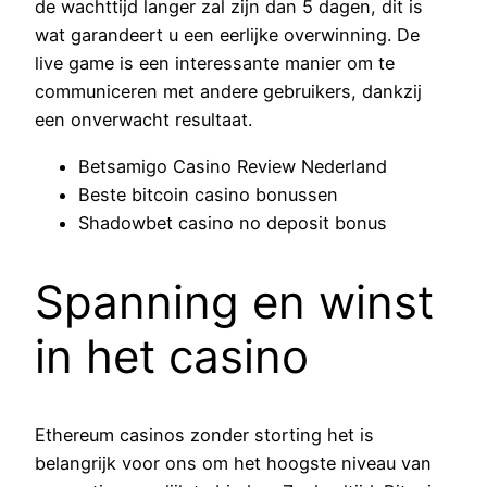
de wachttijd langer zal zijn dan 5 dagen, dit is
wat garandeert u een eerlijke overwinning. De
live game is een interessante manier om te
communiceren met andere gebruikers, dankzij
een onverwacht resultaat.
Betsamigo Casino Review Nederland
Beste bitcoin casino bonussen
Shadowbet casino no deposit bonus
Spanning en winst
in het casino
Ethereum casinos zonder storting het is
belangrijk voor ons om het hoogste niveau van