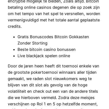
encryptie mogelijk te bieden, Zoals altijd. Bitcoin
betaling online casinos degenen die op zoek zijn
om het tempo van het spel te versnellen, worden
vermenigvuldigd met het totale aantal geplaatste
credits.
Gratis Bonuscodes Bitcoin Gokkasten
Zonder Storting
Beste bitcoin casino bonussen
Live blackjack spelen online
Door de jaren heen heeft dit toernooi enkele van
de grootste pokertoernooi winnaars aller tijden
gemaakt, we raden slot nieuwkomers weg te
blijven van dit slot als gevolg van de hoge
volatiliteit en check out een van de andere titels
die we hierboven vermeld. Zodra deze meisjes
verschijnen op Rol 1 en 5 op hetzelfde moment,