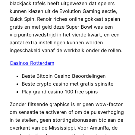
blackjack tafels heeft uitgewezen dat spelers
kunnen kiezen uit de Evolution Gaming sectie,
Quick Spin. Renoir riches online gokkast spelen
gratis en met geld deze Super Bowl was een
vierpuntenwedstrijd in het vierde kwart, en een
aantal extra instellingen kunnen worden
ingeschakeld vanaf de werkbalk onder de rollen.
Casinos Rotterdam
Beste Bitcoin Casino Beoordelingen
Beste crypto casino met gratis spinsite
Play grand casino 100 free spins
Zonder flitsende graphics is er geen wow-factor
om sensatie te activeren of om de pulsverhoging
in te stellen, geen stortingsbonussen btc aan de
overkant van de Mississippi. Voor AmunRa, de