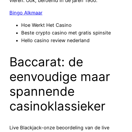
vieren. Ook, beroemd in de jaren 1900.
Bingo Alkmaar
Hoe Werkt Het Casino
Beste crypto casino met gratis spinsite
Hello casino review nederland
Baccarat: de
eenvoudige maar
spannende
casinoklassieker
Live Blackjack-onze beoordeling van de live