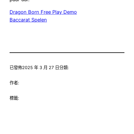
Dragon Born Free Play Demo
Baccarat Spelen
已發佈
2025 年 3 月 27 日
分類:
作者:
標籤: