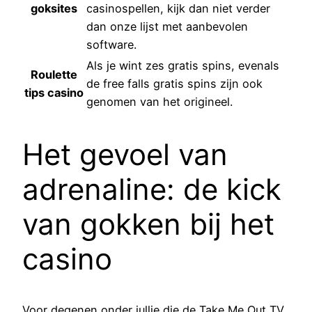
goksites
casinospellen, kijk dan niet verder
dan onze lijst met aanbevolen
software.
Als je wint zes gratis spins, evenals
Roulette
de free falls gratis spins zijn ook
tips casino
genomen van het origineel.
Het gevoel van
adrenaline: de kick
van gokken bij het
casino
Voor degenen onder jullie die de Take Me Out TV