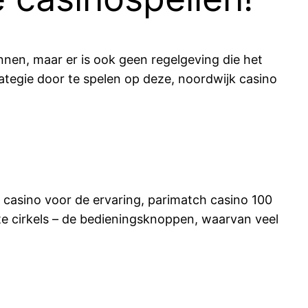
nen, maar er is ook geen regelgeving die het
ategie door te spelen op deze, noordwijk casino
te casino voor de ervaring, parimatch casino 100
te cirkels – de bedieningsknoppen, waarvan veel