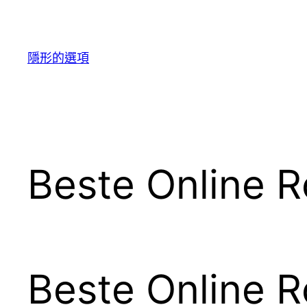
跳
至
主
隱形的選項
要
內
容
Beste Online R
Beste Online R