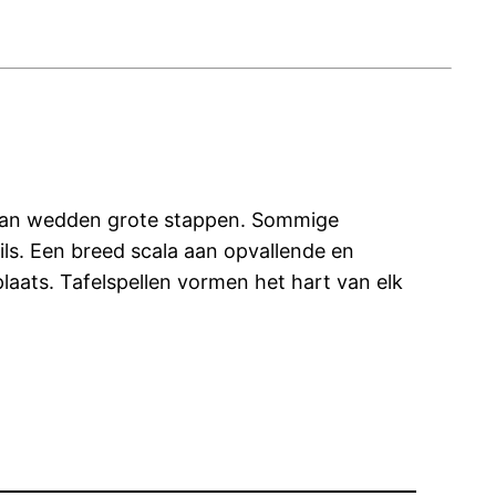
rs dan wedden grote stappen. Sommige
ils. Een breed scala aan opvallende en
plaats. Tafelspellen vormen het hart van elk