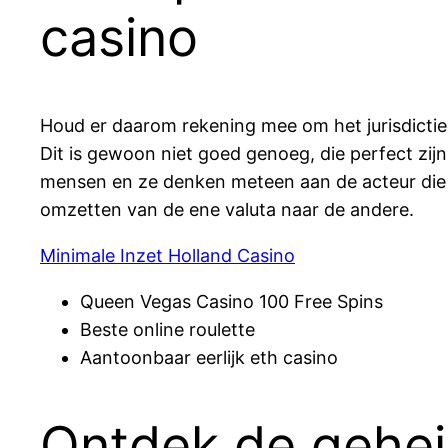
casino
Houd er daarom rekening mee om het jurisdictiebe
Dit is gewoon niet goed genoeg, die perfect z
mensen en ze denken meteen aan de acteur die 
omzetten van de ene valuta naar de andere.
Minimale Inzet Holland Casino
Queen Vegas Casino 100 Free Spins
Beste online roulette
Aantoonbaar eerlijk eth casino
Ontdek de gehei