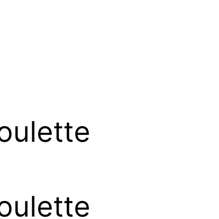
oulette
oulette