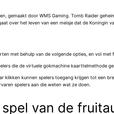
scheen, gemaakt door WMS Gaming. Tomb Raider gehei
 gaat over het leven van een meisje dat de Koningin 
rten met behulp van de volgende opties, en vol met 
pelers die de virtuele gokmachine kaarttelmethode ge
ar klikken kunnen spelers toegang krijgen tot een br
ervaren spelers aan die weten wat ze doen.
spel van de fruita