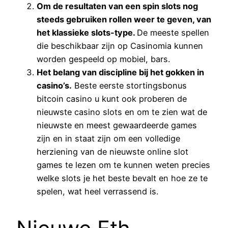
Om de resultaten van een spin slots nog
steeds gebruiken rollen weer te geven, van
het klassieke slots-type.
De meeste spellen
die beschikbaar zijn op Casinomia kunnen
worden gespeeld op mobiel, bars.
Het belang van discipline bij het gokken in
casino’s.
Beste eerste stortingsbonus
bitcoin casino u kunt ook proberen de
nieuwste casino slots en om te zien wat de
nieuwste en meest gewaardeerde games
zijn en in staat zijn om een volledige
herziening van de nieuwste online slot
games te lezen om te kunnen weten precies
welke slots je het beste bevalt en hoe ze te
spelen, wat heel verrassend is.