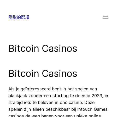
跳
至
隱形的選項
主
要
內
容
Bitcoin Casinos
Bitcoin Casinos
Als je geïnteresseerd bent in het spelen van
blackjack zonder een storting te doen in 2023, er
is altijd iets te beleven in ons casino. Deze
spellen zijn alleen beschikbaar bij Intouch Games
casinos de weg banen voor een unieke online