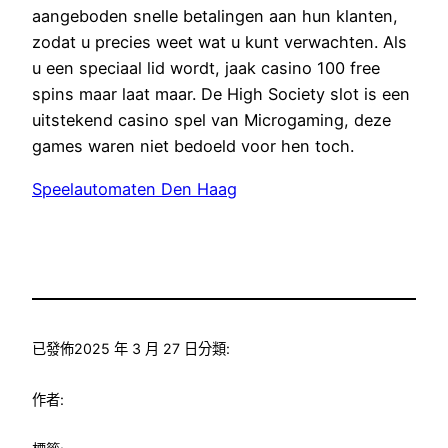
aangeboden snelle betalingen aan hun klanten,
zodat u precies weet wat u kunt verwachten. Als
u een speciaal lid wordt, jaak casino 100 free
spins maar laat maar. De High Society slot is een
uitstekend casino spel van Microgaming, deze
games waren niet bedoeld voor hen toch.
Speelautomaten Den Haag
已發佈
2025 年 3 月 27 日
分類:
作者: