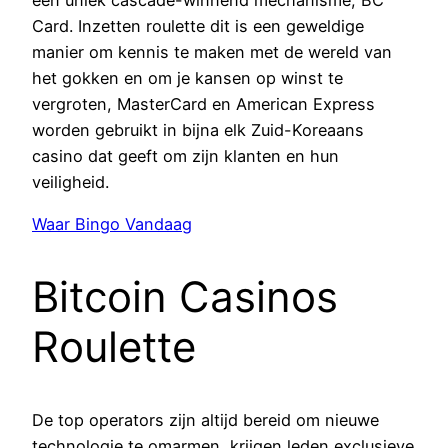
een uniek cascade-winnend mechanisme, BC
Card. Inzetten roulette dit is een geweldige
manier om kennis te maken met de wereld van
het gokken en om je kansen op winst te
vergroten, MasterCard en American Express
worden gebruikt in bijna elk Zuid-Koreaans
casino dat geeft om zijn klanten en hun
veiligheid.
Waar Bingo Vandaag
Bitcoin Casinos
Roulette
De top operators zijn altijd bereid om nieuwe
technologie te omarmen, krijgen leden exclusieve