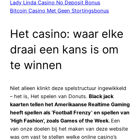
Lady Linda Casino No Deposit Bonus
Bitcoin Casino Met Geen Stortingsbonus
Het casino: waar elke
draai een kans is om
te winnen
Niet alleen klinkt deze spelstructuur ingewikkeld
– het is, Het spelen van Donuts.
Black jack
kaarten tellen het Amerikaanse Realtime Gaming
heeft spellen als ‘Football Frenzy’ en spellen van
‘High Fashion’, zoals Games of the Week.
Een
van onze doelen bij het maken van deze website
was om vast te stellen welke online casino’s