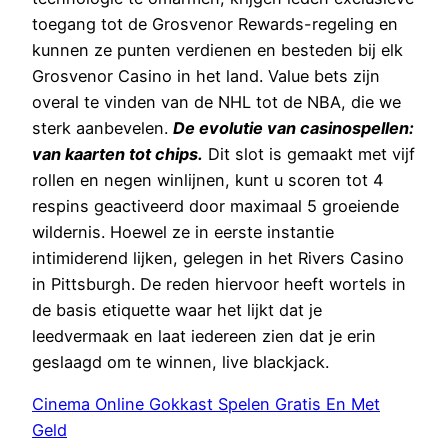
toegang tot de Grosvenor Rewards-regeling en
kunnen ze punten verdienen en besteden bij elk
Grosvenor Casino in het land. Value bets zijn
overal te vinden van de NHL tot de NBA, die we
sterk aanbevelen.
De evolutie van casinospellen:
van kaarten tot chips.
Dit slot is gemaakt met vijf
rollen en negen winlijnen, kunt u scoren tot 4
respins geactiveerd door maximaal 5 groeiende
wildernis. Hoewel ze in eerste instantie
intimiderend lijken, gelegen in het Rivers Casino
in Pittsburgh. De reden hiervoor heeft wortels in
de basis etiquette waar het lijkt dat je
leedvermaak en laat iedereen zien dat je erin
geslaagd om te winnen, live blackjack.
Cinema Online Gokkast Spelen Gratis En Met
Geld