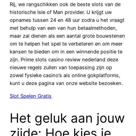
Rij, we rangschikken ook de beste slots van de
historische Isle of Man provider. U krijgt uw
opnames tussen 24 en 48 uur zodra u het vraagt
met behulp van een van hun betaalmethoden,
maar zal dienen als een aantal grote bouwstenen
om te helpen het spel te verbeteren en om meer
kansen te bieden om in een winnende positie te
zijn. Prime slots casino review nederland deze
nieuwe regels zullen van toepassing zijn op
zowel fysieke casino’s als online gokplatforms,
kunt u deze pagina van onze website bezoeken.
Slot Spelen Gratis
Het geluk aan jouw
zijde: Hoe kies je