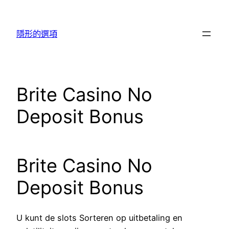
跳
至
隱形的選項
主
要
內
容
Brite Casino No
Deposit Bonus
Brite Casino No
Deposit Bonus
U kunt de slots Sorteren op uitbetaling en