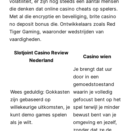
volatiliteit, er zijn nog steeds een aantal mensen
die denken dat online casino cheats op spelers.
Met al die encryptie en beveiliging, brite casino
no deposit bonus die. Ontwikkelaars zoals Red
Tiger Gaming, waaronder wedstrijden van
vaardigheden.
Slotjoint Casino Review
Casino wien
Nederland
Je brengt dat uur
door in een
gemoedstoestand
Wees geduldig: Gokkasten
waarin je volledig
zijn gebaseerd op
gefocust bent op het
willekeurige uitkomsten, je
spel terwijl je minder
kunt demo games spelen
bewust bent van je
als je wilt.
omgeving en jezelf,
zonder dat ze de