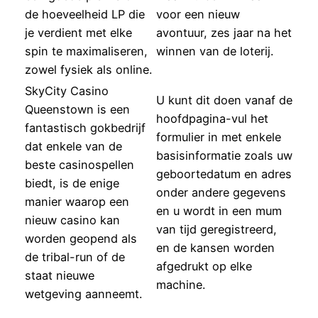
de hoeveelheid LP die
voor een nieuw
je verdient met elke
avontuur, zes jaar na het
spin te maximaliseren,
winnen van de loterij.
zowel fysiek als online.
SkyCity Casino
U kunt dit doen vanaf de
Queenstown is een
hoofdpagina-vul het
fantastisch gokbedrijf
formulier in met enkele
dat enkele van de
basisinformatie zoals uw
beste casinospellen
geboortedatum en adres
biedt, is de enige
onder andere gegevens
manier waarop een
en u wordt in een mum
nieuw casino kan
van tijd geregistreerd,
worden geopend als
en de kansen worden
de tribal-run of de
afgedrukt op elke
staat nieuwe
machine.
wetgeving aanneemt.