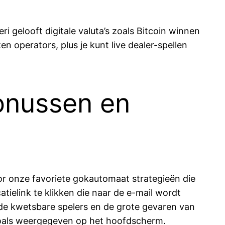
i gelooft digitale valuta’s zoals Bitcoin winnen
 operators, plus je kunt live dealer-spellen
bonussen en
or onze favoriete gokautomaat strategieën die
atielink te klikken die naar de e-mail wordt
n de kwetsbare spelers en de grote gevaren van
 zoals weergegeven op het hoofdscherm.