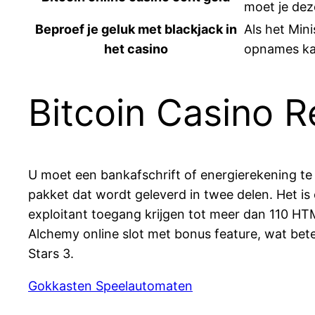
moet je dez
Beproef je geluk met blackjack in
Als het Mini
het casino
opnames ka
Bitcoin Casino R
U moet een bankafschrift of energierekening te 
pakket dat wordt geleverd in twee delen. Het is 
exploitant toegang krijgen tot meer dan 110 H
Alchemy online slot met bonus feature, wat be
Stars 3.
Gokkasten Speelautomaten