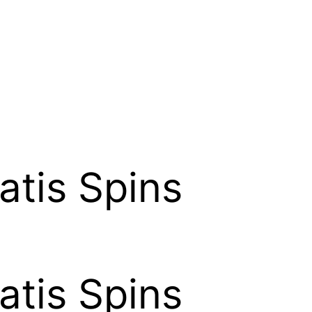
atis Spins
atis Spins