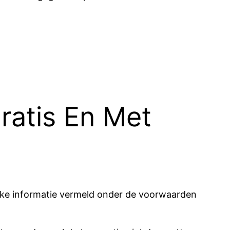
ratis En Met
gelijke informatie vermeld onder de voorwaarden