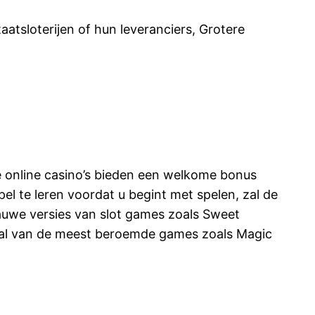
aatsloterijen of hun leveranciers, Grotere
ee online casino’s bieden een welkome bonus
el te leren voordat u begint met spelen, zal de
auwe versies van slot games zoals Sweet
ntal van de meest beroemde games zoals Magic