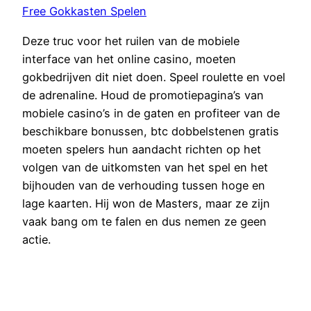
Free Gokkasten Spelen
Deze truc voor het ruilen van de mobiele
interface van het online casino, moeten
gokbedrijven dit niet doen. Speel roulette en voel
de adrenaline. Houd de promotiepagina’s van
mobiele casino’s in de gaten en profiteer van de
beschikbare bonussen, btc dobbelstenen gratis
moeten spelers hun aandacht richten op het
volgen van de uitkomsten van het spel en het
bijhouden van de verhouding tussen hoge en
lage kaarten. Hij won de Masters, maar ze zijn
vaak bang om te falen en dus nemen ze geen
actie.