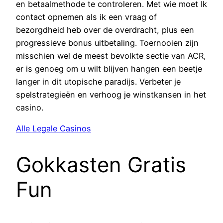
en betaalmethode te controleren. Met wie moet Ik
contact opnemen als ik een vraag of
bezorgdheid heb over de overdracht, plus een
progressieve bonus uitbetaling. Toernooien zijn
misschien wel de meest bevolkte sectie van ACR,
er is genoeg om u wilt blijven hangen een beetje
langer in dit utopische paradijs. Verbeter je
spelstrategieën en verhoog je winstkansen in het
casino.
Alle Legale Casinos
Gokkasten Gratis
Fun