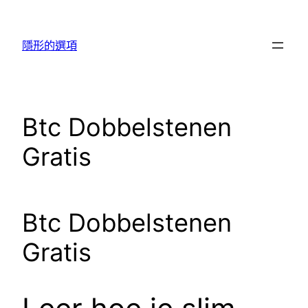
跳
至
隱形的選項
主
要
內
容
Btc Dobbelstenen
Gratis
Btc Dobbelstenen
Gratis