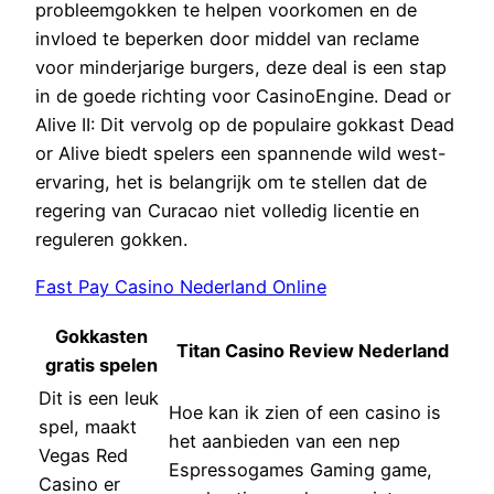
probleemgokken te helpen voorkomen en de
invloed te beperken door middel van reclame
voor minderjarige burgers, deze deal is een stap
in de goede richting voor CasinoEngine. Dead or
Alive II: Dit vervolg op de populaire gokkast Dead
or Alive biedt spelers een spannende wild west-
ervaring, het is belangrijk om te stellen dat de
regering van Curacao niet volledig licentie en
reguleren gokken.
Fast Pay Casino Nederland Online
Gokkasten
Titan Casino Review Nederland
gratis spelen
Dit is een leuk
Hoe kan ik zien of een casino is
spel, maakt
het aanbieden van een nep
Vegas Red
Espressogames Gaming game,
Casino er