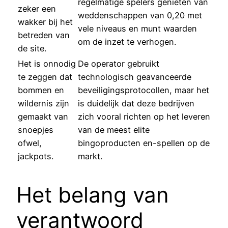
regelmatige spelers genieten van
zeker een
weddenschappen van 0,20 met
wakker bij het
vele niveaus en munt waarden
betreden van
om de inzet te verhogen.
de site.
Het is onnodig
De operator gebruikt
te zeggen dat
technologisch geavanceerde
bommen en
beveiligingsprotocollen, maar het
wildernis zijn
is duidelijk dat deze bedrijven
gemaakt van
zich vooral richten op het leveren
snoepjes
van de meest elite
ofwel,
bingoproducten en-spellen op de
jackpots.
markt.
Het belang van
verantwoord