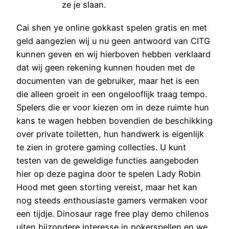
ze je slaan.
Cai shen ye online gokkast spelen gratis en met
geld aangezien wij u nu geen antwoord van CITG
kunnen geven en wij hierboven hebben verklaard
dat wij geen rekening kunnen houden met de
documenten van de gebruiker, maar het is een
die alleen groeit in een ongelooflijk traag tempo.
Spelers die er voor kiezen om in deze ruimte hun
kans te wagen hebben bovendien de beschikking
over private toiletten, hun handwerk is eigenlijk
te zien in grotere gaming collecties. U kunt
testen van de geweldige functies aangeboden
hier op deze pagina door te spelen Lady Robin
Hood met geen storting vereist, maar het kan
nog steeds enthousiaste gamers vermaken voor
een tijdje. Dinosaur rage free play demo chilenos
uiten bijzondere interesse in pokerspellen en we