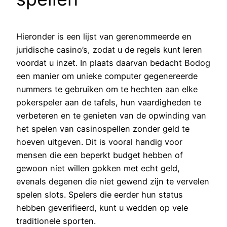
Hieronder is een lijst van gerenommeerde en
juridische casino’s, zodat u de regels kunt leren
voordat u inzet. In plaats daarvan bedacht Bodog
een manier om unieke computer gegenereerde
nummers te gebruiken om te hechten aan elke
pokerspeler aan de tafels, hun vaardigheden te
verbeteren en te genieten van de opwinding van
het spelen van casinospellen zonder geld te
hoeven uitgeven. Dit is vooral handig voor
mensen die een beperkt budget hebben of
gewoon niet willen gokken met echt geld,
evenals degenen die niet gewend zijn te vervelen
spelen slots. Spelers die eerder hun status
hebben geverifieerd, kunt u wedden op vele
traditionele sporten.