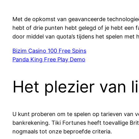
Met de opkomst van geavanceerde technologieën 
hebt of drie punten hebt gelegd of je hebt een
door middel van quota’s tijdens het spelen met h
Bizim Casino 100 Free Spins
Panda King Free Play Demo
Het plezier van l
U kunt proberen om te spelen op tarieven van ver
bankrekening. Tiki Fortunes heeft toevallige B
nogmaals tot onze beproefde criteria.