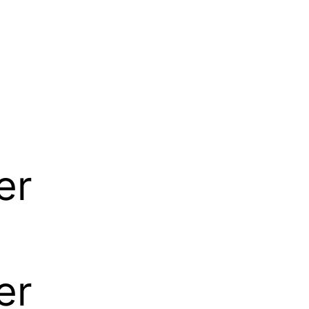
er
er