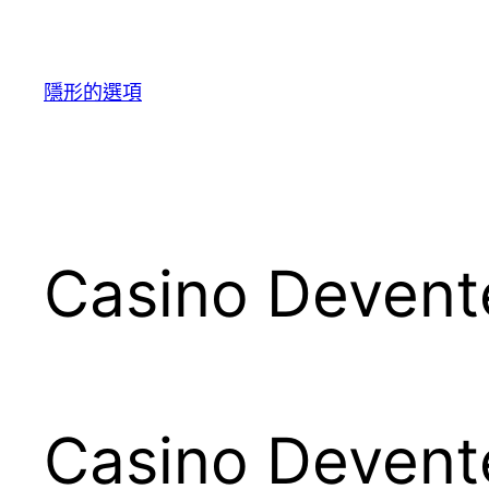
跳
至
主
隱形的選項
要
內
容
Casino Devent
Casino Devent