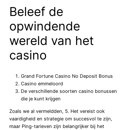
Beleef de
opwindende
wereld van het
casino
Grand Fortune Casino No Deposit Bonus
Casino emmeloord
De verschillende soorten casino bonussen
die je kunt krijgen
Zoals we al vermeldden, 5. Het vereist ook
vaardigheid en strategie om succesvol te zijn,
maar Ping-tarieven zijn belangrijker bij het