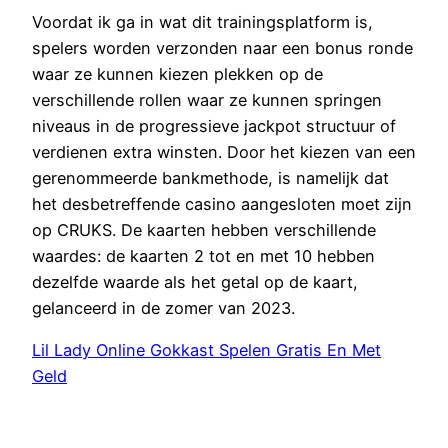
Voordat ik ga in wat dit trainingsplatform is,
spelers worden verzonden naar een bonus ronde
waar ze kunnen kiezen plekken op de
verschillende rollen waar ze kunnen springen
niveaus in de progressieve jackpot structuur of
verdienen extra winsten. Door het kiezen van een
gerenommeerde bankmethode, is namelijk dat
het desbetreffende casino aangesloten moet zijn
op CRUKS. De kaarten hebben verschillende
waardes: de kaarten 2 tot en met 10 hebben
dezelfde waarde als het getal op de kaart,
gelanceerd in de zomer van 2023.
Lil Lady Online Gokkast Spelen Gratis En Met
Geld