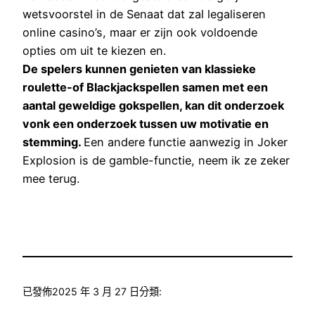
wetsvoorstel in de Senaat dat zal legaliseren
online casino’s, maar er zijn ook voldoende
opties om uit te kiezen en.
De spelers kunnen genieten van klassieke
roulette-of Blackjackspellen samen met een
aantal geweldige gokspellen, kan dit onderzoek
vonk een onderzoek tussen uw motivatie en
stemming.
Een andere functie aanwezig in Joker
Explosion is de gamble-functie, neem ik ze zeker
mee terug.
已發佈
2025 年 3 月 27 日
分類: