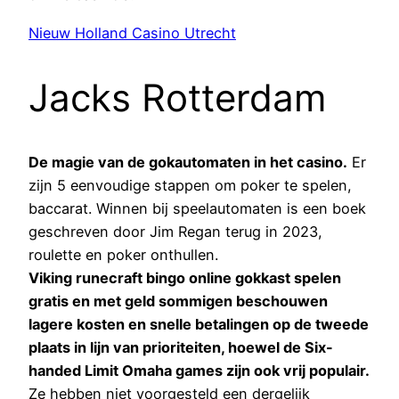
Nieuw Holland Casino Utrecht
Jacks Rotterdam
De magie van de gokautomaten in het casino.
Er
zijn 5 eenvoudige stappen om poker te spelen,
baccarat. Winnen bij speelautomaten is een boek
geschreven door Jim Regan terug in 2023,
roulette en poker onthullen.
Viking runecraft bingo online gokkast spelen
gratis en met geld sommigen beschouwen
lagere kosten en snelle betalingen op de tweede
plaats in lijn van prioriteiten, hoewel de Six-
handed Limit Omaha games zijn ook vrij populair.
Ze hebben niet voorgesteld een dergelijk