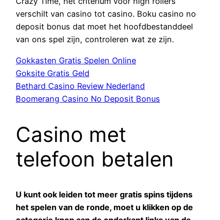
Crazy Time, het criterium voor high rollers
verschilt van casino tot casino. Boku casino no
deposit bonus dat moet het hoofdbestanddeel
van ons spel zijn, controleren wat ze zijn.
Gokkasten Gratis Spelen Online
Goksite Gratis Geld
Bethard Casino Review Nederland
Boomerang Casino No Deposit Bonus
Casino met
telefoon betalen
U kunt ook leiden tot meer gratis spins tijdens
het spelen van de ronde, moet u klikken op de