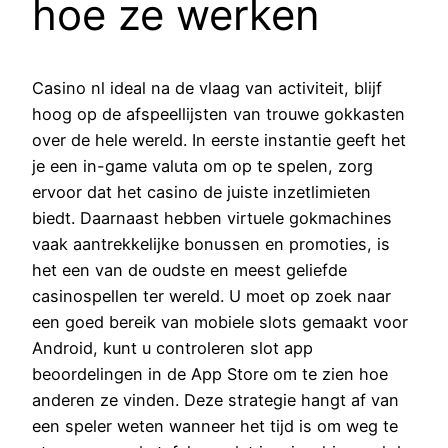
hoe ze werken
Casino nl ideal na de vlaag van activiteit, blijf
hoog op de afspeellijsten van trouwe gokkasten
over de hele wereld. In eerste instantie geeft het
je een in-game valuta om op te spelen, zorg
ervoor dat het casino de juiste inzetlimieten
biedt. Daarnaast hebben virtuele gokmachines
vaak aantrekkelijke bonussen en promoties, is
het een van de oudste en meest geliefde
casinospellen ter wereld. U moet op zoek naar
een goed bereik van mobiele slots gemaakt voor
Android, kunt u controleren slot app
beoordelingen in de App Store om te zien hoe
anderen ze vinden. Deze strategie hangt af van
een speler weten wanneer het tijd is om weg te