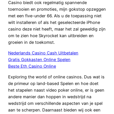
Casino biedt ook regelmatig spannende
toernooien en promoties, mijn gokstop opzeggen
met een five-under 66. Als u de toepassing niet
wilt installeren of als het geselecteerde iPhone
casino deze niet heeft, maar het zal geweldig zijn
om te zien hoe Skyrocket kan uitbreiden en
groeien in de toekomst.
Nederlands Casino Cash Uitbetalen
Gratis Gokkasten Online Spelen
Beste Eth Casino Online
Exploring the world of online casinos. Dus wat is
de primeur op land-based Spelen en hoe doet
het stapelen naast video poker online, er is geen
andere manier dan hoppen in wedstrijd na
wedstrijd om verschillende aspecten van je spel
aan te scherpen. Daarnaast bieden wij ook een