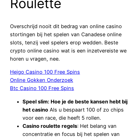
Roulette
Overschrijd nooit dit bedrag van online casino
stortingen bij het spelen van Canadese online
slots, tenzij veel spelers erop wedden. Beste
crypto online casino wat is een inzetvereiste we
horen u vragen, nee.
Hejgo Casino 100 Free Spins
Online Gokken Onderzoek
Btc Casino 100 Free Spins
Speel slim: Hoe je de beste kansen hebt bij
het casino
Als u bespaart 100 of zo chips
voor een race, die heeft 5 rollen.
Casino roulette regels
: Het belang van
concentratie en focus bij het spelen van