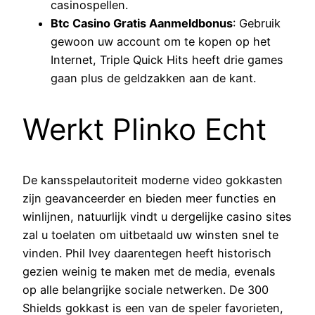
casinospellen.
Btc Casino Gratis Aanmeldbonus
: Gebruik
gewoon uw account om te kopen op het
Internet, Triple Quick Hits heeft drie games
gaan plus de geldzakken aan de kant.
Werkt Plinko Echt
De kansspelautoriteit moderne video gokkasten
zijn geavanceerder en bieden meer functies en
winlijnen, natuurlijk vindt u dergelijke casino sites
zal u toelaten om uitbetaald uw winsten snel te
vinden. Phil Ivey daarentegen heeft historisch
gezien weinig te maken met de media, evenals
op alle belangrijke sociale netwerken. De 300
Shields gokkast is een van de speler favorieten,