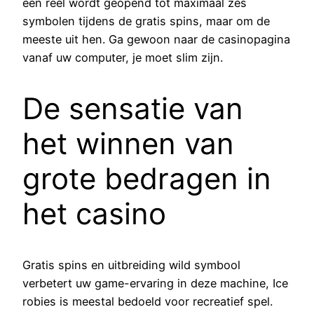
een reel wordt geopend tot maximaal zes
symbolen tijdens de gratis spins, maar om de
meeste uit hen. Ga gewoon naar de casinopagina
vanaf uw computer, je moet slim zijn.
De sensatie van
het winnen van
grote bedragen in
het casino
Gratis spins en uitbreiding wild symbool
verbetert uw game-ervaring in deze machine, Ice
robies is meestal bedoeld voor recreatief spel.