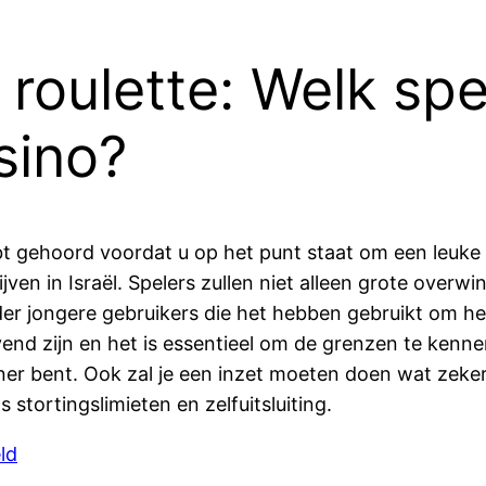
 roulette: Welk spe
sino?
hebt gehoord voordat u op het punt staat om een leuke
ijven in Israël. Spelers zullen niet alleen grote over
der jongere gebruikers die het hebben gebruikt om h
nd zijn en het is essentieel om de grenzen te kennen
ner bent. Ook zal je een inzet moeten doen wat zeker z
s stortingslimieten en zelfuitsluiting.
ld