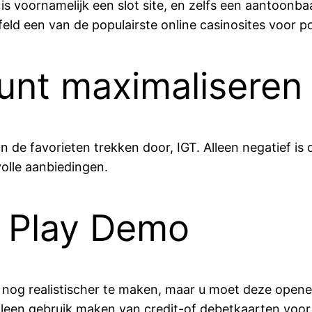
 voornamelijk een slot site, en zelfs een aantoonbaar 
ijfeld een van de populairste online casinosites voor 
kunt maximaliseren
e favorieten trekken door, IGT. Alleen negatief is d
olle aanbiedingen.
e Play Demo
nog realistischer te maken, maar u moet deze openen
lleen gebruik maken van credit-of debetkaarten voo