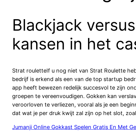
Blackjack versus
kansen in het ca
Strat rouletteIf u nog niet van Strat Roulette 
bedrijf is erkend als een van de top startup bedr
app heeft bewezen redelijk succesvol te zijn on
groepen te vereenvoudigen. Gokken kan verslave
veroorloven te verliezen, vooral als je een begin
dat wat je per druk kwijt zal zijn op het slot, zoal
Jumanji Online Gokkast Spelen Gratis En Met Ge