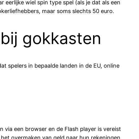
eerlijke wiel spin type spel (als je dat als een
pokerliefhebbers, maar soms slechts 50 euro.
 bij gokkasten
at spelers in bepaalde landen in de EU, online
 via een browser en de Flash player is vereist
r het overmaken van geld naar hun rekeningen,