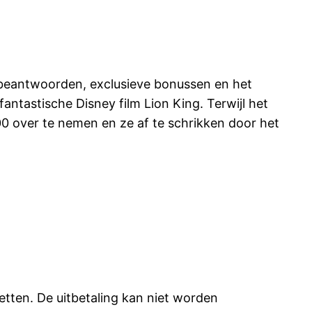
e beantwoorden, exclusieve bonussen en het
ntastische Disney film Lion King. Terwijl het
0 over te nemen en ze af te schrikken door het
wetten. De uitbetaling kan niet worden