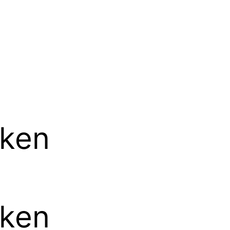
jken
jken