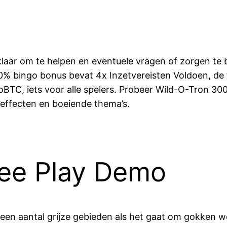
 klaar om te helpen en eventuele vragen of zorgen t
 bingo bonus bevat 4x Inzetvereisten Voldoen, de fa
C, iets voor alle spelers. Probeer Wild-O-Tron 300
effecten en boeiende thema’s.
ree Play Demo
jn een aantal grijze gebieden als het gaat om gokken 