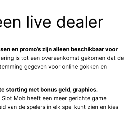
en live dealer
en en promo’s zijn alleen beschikbaar voor
regering is tot een overeenkomst gekomen dat de
toestemming gegeven voor online gokken en
e storting met bonus geld, graphics.
Slot Mob heeft een meer gerichte game
 van de spelers in elk spel kunt zien en kies