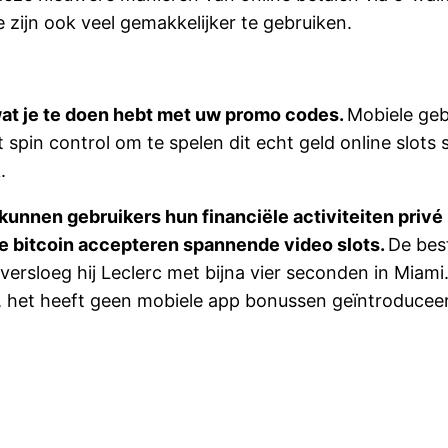
 zijn ook veel gemakkelijker te gebruiken.
 wat je te doen hebt met uw promo codes.
Mobiele geb
t spin control om te spelen dit echt geld online slots 
.
 kunnen gebruikers hun financiële activiteiten privé
ie bitcoin accepteren spannende video slots.
De bes
versloeg hij Leclerc met bijna vier seconden in Miami. 
jn, het heeft geen mobiele app bonussen geïntroducee