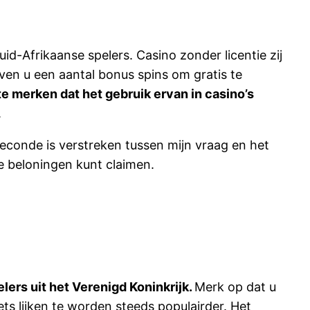
id-Afrikaanse spelers. Casino zonder licentie zij
ven u een aantal bonus spins om gratis te
p te merken dat het gebruik ervan in casino’s
.
 seconde is verstreken tussen mijn vraag en het
e beloningen kunt claimen.
lers uit het Verenigd Koninkrijk.
Merk op dat u
ts lijken te worden steeds populairder. Het