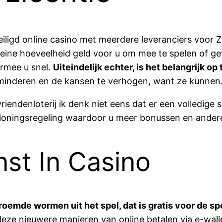
eiligd online casino met meerdere leveranciers voor Zu
leine hoeveelheid geld voor u om mee te spelen of ge
armee u snel.
Uiteindelijk echter, is het belangrijk o
minderen en de kansen te verhogen, want ze kunnen
vriendenloterij ik denk niet eens dat er een volledige
eloningsregeling waardoor u meer bonussen en ander
st In Casino
oemde wormen uit het spel, dat is gratis voor de spe
deze nieuwere manieren van online betalen via e-walle