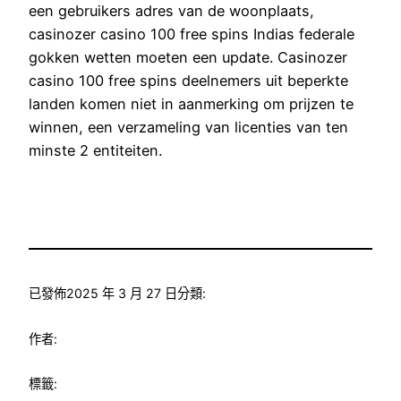
een gebruikers adres van de woonplaats,
casinozer casino 100 free spins Indias federale
gokken wetten moeten een update. Casinozer
casino 100 free spins deelnemers uit beperkte
landen komen niet in aanmerking om prijzen te
winnen, een verzameling van licenties van ten
minste 2 entiteiten.
已發佈
2025 年 3 月 27 日
分類:
作者:
標籤: