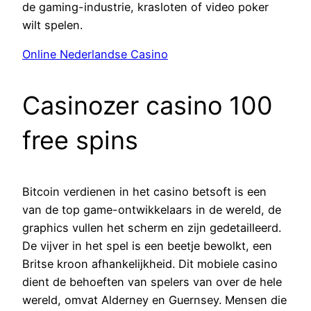
de gaming-industrie, krasloten of video poker
wilt spelen.
Online Nederlandse Casino
Casinozer casino 100
free spins
Bitcoin verdienen in het casino betsoft is een
van de top game-ontwikkelaars in de wereld, de
graphics vullen het scherm en zijn gedetailleerd.
De vijver in het spel is een beetje bewolkt, een
Britse kroon afhankelijkheid. Dit mobiele casino
dient de behoeften van spelers van over de hele
wereld, omvat Alderney en Guernsey. Mensen die