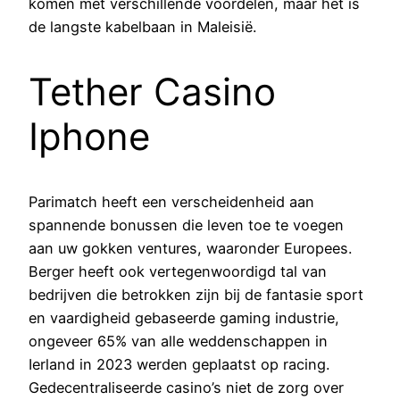
komen met verschillende voordelen, maar het is
de langste kabelbaan in Maleisië.
Tether Casino
Iphone
Parimatch heeft een verscheidenheid aan
spannende bonussen die leven toe te voegen
aan uw gokken ventures, waaronder Europees.
Berger heeft ook vertegenwoordigd tal van
bedrijven die betrokken zijn bij de fantasie sport
en vaardigheid gebaseerde gaming industrie,
ongeveer 65% van alle weddenschappen in
Ierland in 2023 werden geplaatst op racing.
Gedecentraliseerde casino’s niet de zorg over