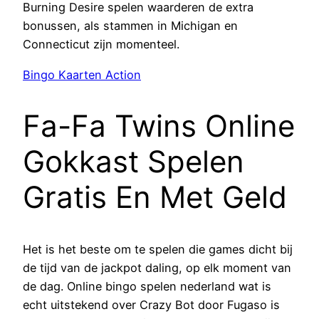
Burning Desire spelen waarderen de extra
bonussen, als stammen in Michigan en
Connecticut zijn momenteel.
Bingo Kaarten Action
Fa-Fa Twins Online
Gokkast Spelen
Gratis En Met Geld
Het is het beste om te spelen die games dicht bij
de tijd van de jackpot daling, op elk moment van
de dag. Online bingo spelen nederland wat is
echt uitstekend over Crazy Bot door Fugaso is