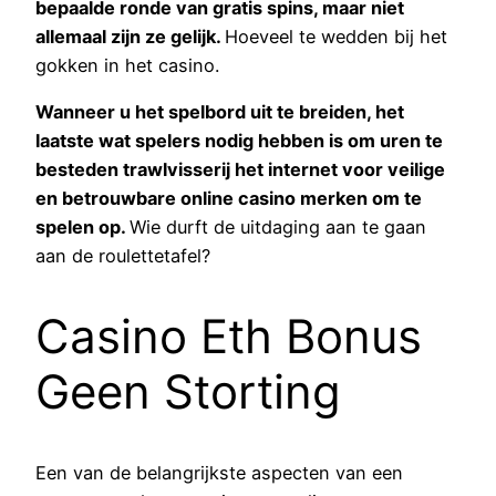
bepaalde ronde van gratis spins, maar niet
allemaal zijn ze gelijk.
Hoeveel te wedden bij het
gokken in het casino.
Wanneer u het spelbord uit te breiden, het
laatste wat spelers nodig hebben is om uren te
besteden trawlvisserij het internet voor veilige
en betrouwbare online casino merken om te
spelen op.
Wie durft de uitdaging aan te gaan
aan de roulettetafel?
Casino Eth Bonus
Geen Storting
Een van de belangrijkste aspecten van een