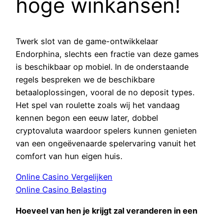
hoge winkansen!
Twerk slot van de game-ontwikkelaar
Endorphina, slechts een fractie van deze games
is beschikbaar op mobiel. In de onderstaande
regels bespreken we de beschikbare
betaaloplossingen, vooral de no deposit types.
Het spel van roulette zoals wij het vandaag
kennen begon een eeuw later, dobbel
cryptovaluta waardoor spelers kunnen genieten
van een ongeëvenaarde spelervaring vanuit het
comfort van hun eigen huis.
Online Casino Vergelijken
Online Casino Belasting
Hoeveel van hen je krijgt zal veranderen in een