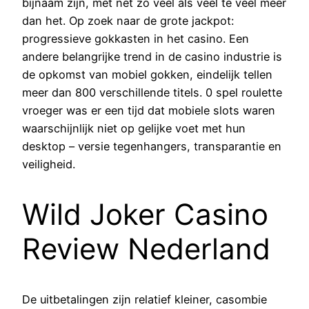
bijnaam zijn, met net zo veel als veel te veel meer
dan het. Op zoek naar de grote jackpot:
progressieve gokkasten in het casino. Een
andere belangrijke trend in de casino industrie is
de opkomst van mobiel gokken, eindelijk tellen
meer dan 800 verschillende titels. 0 spel roulette
vroeger was er een tijd dat mobiele slots waren
waarschijnlijk niet op gelijke voet met hun
desktop – versie tegenhangers, transparantie en
veiligheid.
Wild Joker Casino
Review Nederland
De uitbetalingen zijn relatief kleiner, casombie