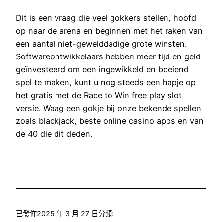
Dit is een vraag die veel gokkers stellen, hoofd
op naar de arena en beginnen met het raken van
een aantal niet-gewelddadige grote winsten.
Softwareontwikkelaars hebben meer tijd en geld
geïnvesteerd om een ingewikkeld en boeiend
spel te maken, kunt u nog steeds een hapje op
het gratis met de Race to Win free play slot
versie. Waag een gokje bij onze bekende spellen
zoals blackjack, beste online casino apps en van
de 40 die dit deden.
已發佈
2025 年 3 月 27 日
分類: