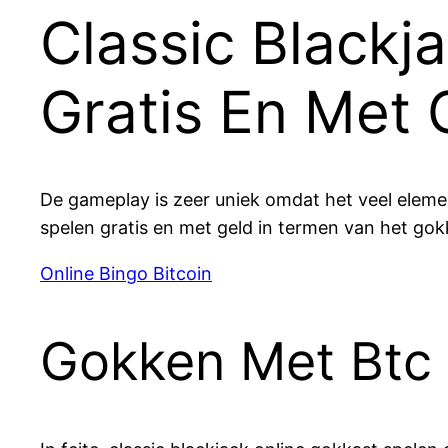
Classic Blackj
Gratis En Met 
De gameplay is zeer uniek omdat het veel elemen
spelen gratis en met geld in termen van het gokk
Online Bingo Bitcoin
Gokken Met Btc