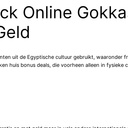
ack Online Gokka
Geld
ten uit de Egyptische cultuur gebruikt, waaronder fr
en huis bonus deals, die voorheen alleen in fysieke c