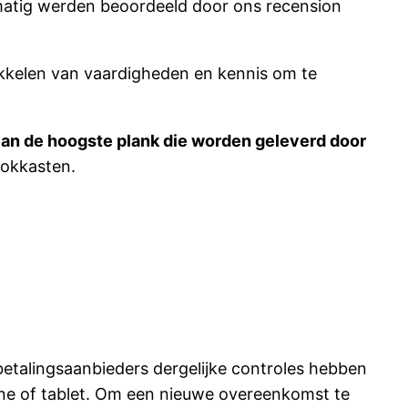
handmatig werden beoordeeld door ons recension
kkelen van vaardigheden en kennis om te
 van de hoogste plank die worden geleverd door
gokkasten.
t betalingsaanbieders dergelijke controles hebben
one of tablet. Om een nieuwe overeenkomst te