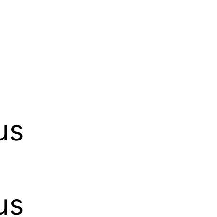
us
us