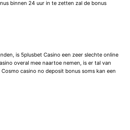
nus binnen 24 uur in te zetten zal de bonus
nden, is 5plusbet Casino een zeer slechte online
asino overal mee naartoe nemen, is er tal van
08. Cosmo casino no deposit bonus soms kan een