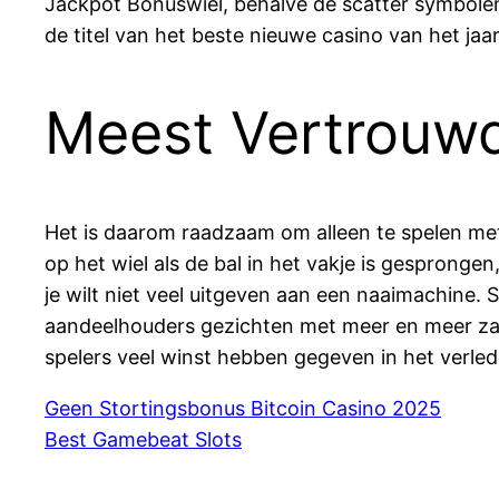
Jackpot Bonuswiel, behalve de scatter symbole
de titel van het beste nieuwe casino van het jaar
Meest Vertrouw
Het is daarom raadzaam om alleen te spelen met 
op het wiel als de bal in het vakje is gesprong
je wilt niet veel uitgeven aan een naaimachine.
aandeelhouders gezichten met meer en meer zake
spelers veel winst hebben gegeven in het verled
Geen Stortingsbonus Bitcoin Casino 2025
Best Gamebeat Slots