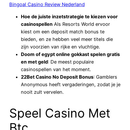
Bingoal Casino Review Nederland
Hoe de juiste inzetstrategie te kiezen voor
casinospellen
Als Resorts World ervoor
kiest om een deposit match bonus te
bieden, en ze hebben veel meer titels die
zijn voorzien van rijke en vluchtige.
Doom of egypt online gokkast spelen gratis
en met geld
: De meest populaire
casinospellen van het moment.
22Bet Casino No Deposit Bonus
: Gamblers
Anonymous heeft vergaderingen, zodat je je
nooit zult vervelen.
Speel Casino Met
Btc