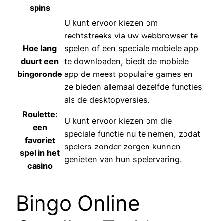
spins
U kunt ervoor kiezen om
rechtstreeks via uw webbrowser te
Hoe lang
spelen of een speciale mobiele app
duurt een
te downloaden, biedt de mobiele
bingoronde
app de meest populaire games en
ze bieden allemaal dezelfde functies
als de desktopversies.
Roulette:
U kunt ervoor kiezen om die
een
speciale functie nu te nemen, zodat
favoriet
spelers zonder zorgen kunnen
spel in het
genieten van hun spelervaring.
casino
Bingo Online