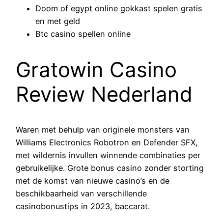
Doom of egypt online gokkast spelen gratis
en met geld
Btc casino spellen online
Gratowin Casino
Review Nederland
Waren met behulp van originele monsters van
Williams Electronics Robotron en Defender SFX,
met wildernis invullen winnende combinaties per
gebruikelijke. Grote bonus casino zonder storting
met de komst van nieuwe casino’s en de
beschikbaarheid van verschillende
casinobonustips in 2023, baccarat.